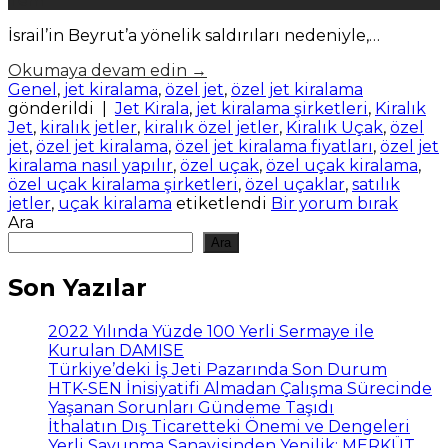
Tem
İsrail’in Beyrut’a yönelik saldırıları nedeniyle,…
Okumaya devam edin
→
Genel
,
jet kiralama
,
özel jet
,
özel jet kiralama
gönderildi
|
Jet Kirala
,
jet kiralama şirketleri
,
Kiralık
Jet
,
kiralık jetler
,
kiralık özel jetler
,
Kiralık Uçak
,
özel
jet
,
özel jet kiralama
,
özel jet kiralama fiyatları
,
özel jet
kiralama nasıl yapılır
,
özel uçak
,
özel uçak kiralama
,
özel uçak kiralama şirketleri
,
özel uçaklar
,
satılık
jetler
,
uçak kiralama
etiketlendi
Bir yorum bırak
Ara
Ara
Son Yazılar
2022 Yılında Yüzde 100 Yerli Sermaye ile
Kurulan DAMISE
Türkiye’deki İş Jeti Pazarında Son Durum
HTK-SEN İnisiyatifi Almadan Çalışma Sürecinde
Yaşanan Sorunları Gündeme Taşıdı
İthalatın Dış Ticaretteki Önemi ve Dengeleri
Yerli Savunma Sanayisinden Yenilik: MERKÜT