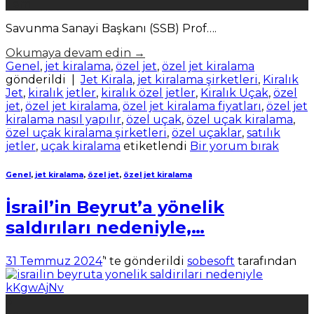
Tem
Savunma Sanayi Başkanı (SSB) Prof….
Okumaya devam edin
→
Genel
,
jet kiralama
,
özel jet
,
özel jet kiralama
gönderildi
|
Jet Kirala
,
jet kiralama şirketleri
,
Kiralık
Jet
,
kiralık jetler
,
kiralık özel jetler
,
Kiralık Uçak
,
özel
jet
,
özel jet kiralama
,
özel jet kiralama fiyatları
,
özel jet
kiralama nasıl yapılır
,
özel uçak
,
özel uçak kiralama
,
özel uçak kiralama şirketleri
,
özel uçaklar
,
satılık
jetler
,
uçak kiralama
etiketlendi
Bir yorum bırak
Genel
,
jet kiralama
,
özel jet
,
özel jet kiralama
İsrail’in Beyrut’a yönelik
saldırıları nedeniyle,…
31 Temmuz 2024
’' te gönderildi
sobesoft
tarafından
31