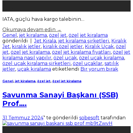
31
Tem
IATA, güçlü hava kargo talebinin…
Okumaya devam edin
→
Genel
,
jet kiralama
,
özel jet
,
özel jet kiralama
gönderildi
|
Jet Kirala
,
jet kiralama şirketleri
,
Kiralık
Jet
,
kiralık jetler
,
kiralık özel jetler
,
Kiralık Uçak
,
özel
jet
,
özel jet kiralama
,
özel jet kiralama fiyatları
,
özel jet
kiralama nasıl yapılır
,
özel uçak
,
özel uçak kiralama
,
özel uçak kiralama şirketleri
,
özel uçaklar
,
satılık
jetler
,
uçak kiralama
etiketlendi
Bir yorum bırak
Genel
,
jet kiralama
,
özel jet
,
özel jet kiralama
Savunma Sanayi Başkanı (SSB)
Prof….
31 Temmuz 2024
’' te gönderildi
sobesoft
tarafından
31