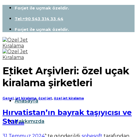
Skip
Forjet ile uçmak özeldir.
to
content
Tel:+90 543 314 33 44
Forjet ile uçmak özeldir.
Etiket Arşivleri:
özel uçak
kiralama şirketleri
Genel
,
jet kiralama
,
özel jet
,
özel jet kiralama
Anasayfa
Hırvatistan’ın bayrak taşıyıcısı ve
Star…
Hakkımızda
31 Temmuz 2024
’' te gönderildi
sobesoft
tarafından