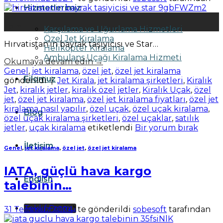
Hizmetlerimiz
31
Tem
Karşılama ve Uğurlama Hizmetleri
Özel Jet Kiralama
Hırvatistan’ın bayrak taşıyıcısı ve Star…
Helikopter Kiralama
Ambulans Uçağı Kiralama Hizmeti
Okumaya devam edin
→
Genel
,
jet kiralama
,
özel jet
,
özel jet kiralama
Filomuz
gönderildi
|
Jet Kirala
,
jet kiralama şirketleri
,
Kiralık
Jet
,
kiralık jetler
,
kiralık özel jetler
,
Kiralık Uçak
,
özel
jet
,
özel jet kiralama
,
özel jet kiralama fiyatları
,
özel jet
kiralama nasıl yapılır
,
özel uçak
,
özel uçak kiralama
,
Blog
özel uçak kiralama şirketleri
,
özel uçaklar
,
satılık
jetler
,
uçak kiralama
etiketlendi
Bir yorum bırak
İletişim
Genel
,
jet kiralama
,
özel jet
,
özel jet kiralama
IATA, güçlü hava kargo
English
talebinin…
Teklif Formu
31 Temmuz 2024
’' te gönderildi
sobesoft
tarafından