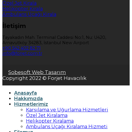
Özel Jet Kirala
Helikopter Kirala
Ambulans Uçağı Kirala
İletişim
Tayakadın Mah. Terminal Caddesi No:1, Nu: U420,
Arnavutköy 34283, İstanbul New Airport
+90 542 402 82 71
info@forjet.com.tr
Sobesoft Web Tasarım
Copyright 2022 © Forjet Havacılık
Anasayfa
Hakkımızda
Hizmetlerimiz
Karşılama ve Uğurlama Hizmetleri
Özel Jet Kiralama
Helikopter Kiralama
Ambulans Uçağı Kiralama Hizmeti