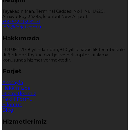
Tayakadın Mah. Terminal Caddesi No:1, Nu: U420,
Arnavutköy 34283, İstanbul New Airport
+90 542 402 82 71
info@forjet.com.tr
Hakkımızda
FORJET 2018 yılından beri, +10 yıllık havacılık tecrübesi ile
değerli portföyüne özel jet ve helikopter kiralama
konusunda hizmet vermektedir.
Forjet
Anasayfa
Hakkımızda
Hizmetlerimiz
Teklif Formu
Filomuz
Blog
Hizmetlerimiz