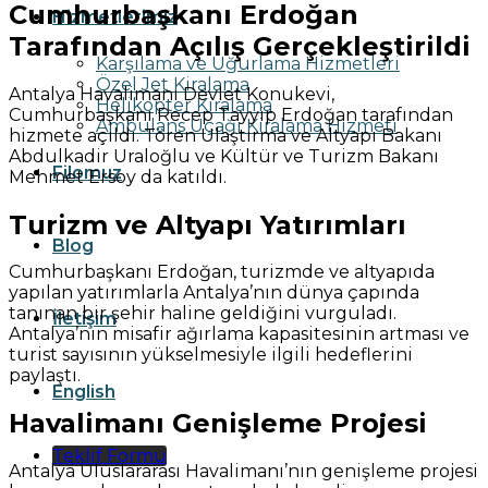
Cumhurbaşkanı Erdoğan
Hizmetlerimiz
Tarafından Açılış Gerçekleştirildi
Karşılama ve Uğurlama Hizmetleri
Özel Jet Kiralama
Antalya Havalimanı Devlet Konukevi,
Helikopter Kiralama
Cumhurbaşkanı Recep Tayyip Erdoğan tarafından
Ambulans Uçağı Kiralama Hizmeti
hizmete açıldı. Tören Ulaştırma ve Altyapı Bakanı
Abdulkadir Uraloğlu ve Kültür ve Turizm Bakanı
Filomuz
Mehmet Ersoy da katıldı.
Turizm ve Altyapı Yatırımları
Blog
Cumhurbaşkanı Erdoğan, turizmde ve altyapıda
yapılan yatırımlarla Antalya’nın dünya çapında
tanınan bir şehir haline geldiğini vurguladı.
İletişim
Antalya’nın misafir ağırlama kapasitesinin artması ve
turist sayısının yükselmesiyle ilgili hedeflerini
paylaştı.
English
Havalimanı Genişleme Projesi
Teklif Formu
Antalya Uluslararası Havalimanı’nın genişleme projesi