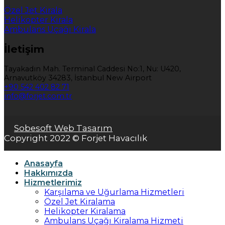
Özel Jet Kirala
Helikopter Kirala
Ambulans Uçağı Kirala
İletişim
Tayakadın Mah. Terminal Caddesi No:1, Nu: U420,
Arnavutköy 34283, İstanbul New Airport
+90 542 402 82 71
info@forjet.com.tr
Sobesoft Web Tasarım
Copyright 2022 © Forjet Havacılık
Anasayfa
Hakkımızda
Hizmetlerimiz
Karşılama ve Uğurlama Hizmetleri
Özel Jet Kiralama
Helikopter Kiralama
Ambulans Uçağı Kiralama Hizmeti