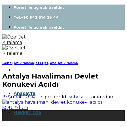
Skip
Forjet ile uçmak özeldir.
to
content
Tel:+90 543 314 33 44
Forjet ile uçmak özeldir.
Genel
,
jet kiralama
,
özel jet
,
özel jet kiralama
Antalya Havalimanı Devlet
Konukevi Açıldı
Anasayfa
19 Şubat 2024
’' te gönderildi
sobesoft
tarafından
Hakkımızda
19
Şub