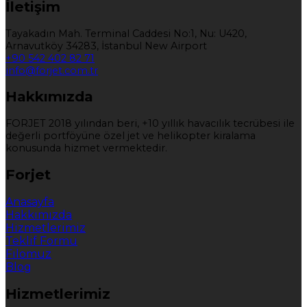
İletişim
Tayakadın Mah. Terminal Caddesi No:1, Nu: U420,
Arnavutköy 34283, İstanbul New Airport
+90 542 402 82 71
info@forjet.com.tr
Hakkımızda
FORJET 2018 yılından beri, +10 yıllık havacılık tecrübesi ile
değerli portföyüne özel jet ve helikopter kiralama
konusunda hizmet vermektedir.
Forjet
Anasayfa
Hakkımızda
Hizmetlerimiz
Teklif Formu
Filomuz
Blog
Hizmetlerimiz