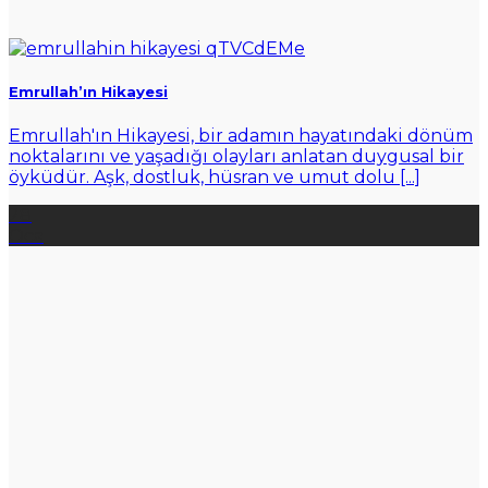
Emrullah’ın Hikayesi
Emrullah'ın Hikayesi, bir adamın hayatındaki dönüm
noktalarını ve yaşadığı olayları anlatan duygusal bir
öyküdür. Aşk, dostluk, hüsran ve umut dolu [...]
28
Oca