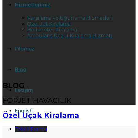
Hizmetlerimiz
Karşılama ve Uğurlama Hizmetleri
Özel Jet Kiralama
Helikopter Kiralama
Ambulans Uçağı Kiralama Hizmeti
Filomuz
Blog
BLOG
İletişim
FORJET HAVACILIK
English
Özel Uçak Kiralama
Teklif Formu