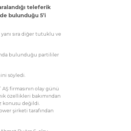
aralandığı teleferik
 de bulunduğu 5’i
anı sıra diğer tutuklu ve
ında bulunduğu partililer
ni söyledi.
T AŞ firmasının olay günü
nik özellikleri bakımından
z konusu değildi.
Tower şirketi tarafından