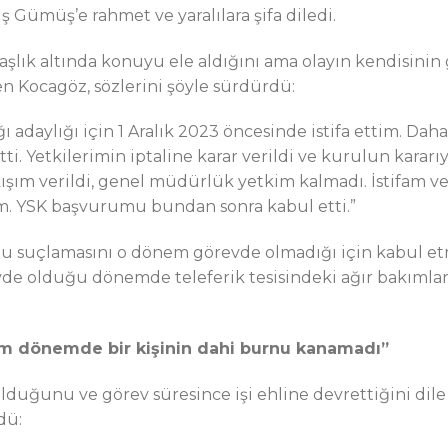
 Gümüş’e rahmet ve yaralılara şifa diledi.
şlık altında konuyu ele aldığını ama olayın kendisinin 
n Kocagöz, sözlerini şöyle sürdürdü:
 adaylığı için 1 Aralık 2023 öncesinde istifa ettim. Da
ti. Yetkilerimin iptaline karar verildi ve kurulun kararıy
kışım verildi, genel müdürlük yetkim kalmadı. İstifam ve
ım. YSK başvurumu bundan sonra kabul etti.”
ğu suçlamasını o dönem görevde olmadığı için kabul et
de olduğu dönemde teleferik tesisindeki ağır bakımları
ığım dönemde bir kişinin dahi burnu kanamadı”
lduğunu ve görev süresince işi ehline devrettiğini dile
dü: