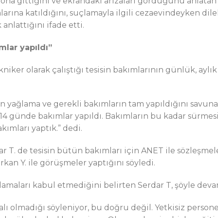
ona gittiğini ve ekrandaki arızaları gördüğünü anlatan
alarına katıldığını, suçlamayla ilgili cezaevindeyken d
anlattığını ifade etti.
mlar yapıldı”
niker olarak çalıştığı tesisin bakımlarının günlük, aylık 
yon yağlama ve gerekli bakımların tam yapıldığını savun
14 günde bakımlar yapıldı. Bakımların bu kadar sürmesi
kımları yaptık.” dedi.
ar T. de tesisin bütün bakımları için ANET ile sözleş
erkan Y. ile görüşmeler yaptığını söyledi.
amaları kabul etmediğini belirten Serdar T, şöyle devam
alı olmadığı söyleniyor, bu doğru değil. Yetkisiz persone