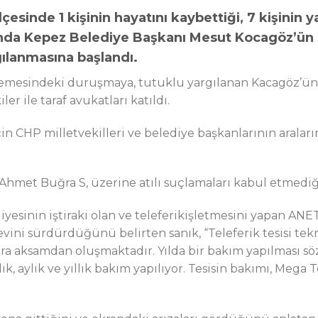
lçesinde 1 kişinin hayatını kaybettiği, 7 kişinin y
arında Kepez Belediye Başkanı Mesut Kocagöz’ün
gılanmasına başlandı.
emesindeki duruşmaya, tutuklu yargılanan Kacagöz’ün y
er ile taraf avukatları katıldı.
n CHP milletvekilleri ve belediye başkanlarının aralar
Ahmet Buğra S, üzerine atılı suçlamaları kabul etmediği
yesinin iştiraki olan ve teleferikişletmesini yapan ANE
ini sürdürdüğünü belirten sanık, “Teleferik tesisi tek
ara aksamdan oluşmaktadır. Yılda bir bakım yapılması sö
k, aylık ve yıllık bakım yapılıyor. Tesisin bakımı, Mega 