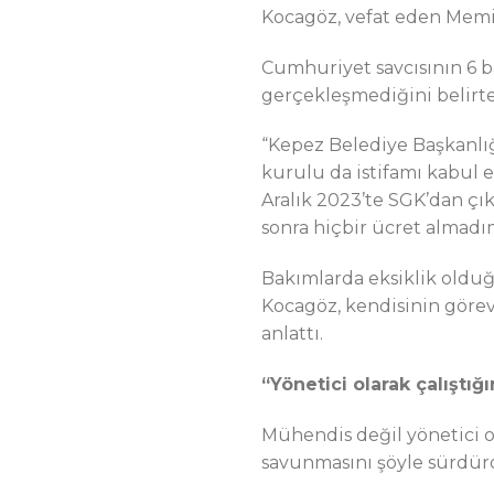
Kocagöz, vefat eden Memiş
Cumhuriyet savcısının 6 ba
gerçekleşmediğini belirte
“Kepez Belediye Başkanlığı
kurulu da istifamı kabul et
Aralık 2023’te SGK’dan çı
sonra hiçbir ücret almad
Bakımlarda eksiklik oldu
Kocagöz, kendisinin görev
anlattı.
“Yönetici olarak çalışt
Mühendis değil yönetici o
savunmasını şöyle sürdür