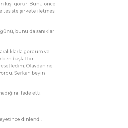
an kişi görür. Bunu önce
tesiste şirkete iletmesi
üğünü, bunu da sanıklar
 aralıklarla gördüm ve
n ben başlattım.
 resetledim. Olaydan ne
yordu. Serkan beyin
adığını ifade etti.
eyetince dinlendi.