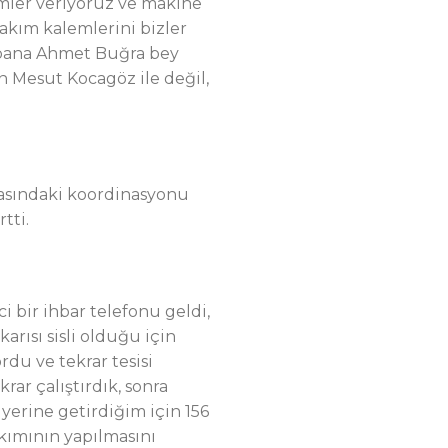
imler veriyoruz ve makine
akım kalemlerini bizler
 bana Ahmet Buğra bey
in Mesut Kocagöz ile değil,
rasındaki koordinasyonu
tti.
 bir ihbar telefonu geldi,
arısı sisli olduğu için
du ve tekrar tesisi
ar çalıştırdık, sonra
yerine getirdiğim için 156
akımının yapılmasını