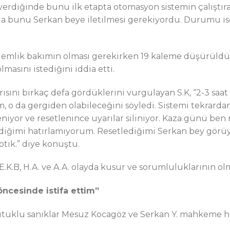
verdiğinde bunu ilk etapta otomasyon sistemin çalıştır
da bunu Serkan beye iletilmesi gerekiyordu. Durumu ise 
kalemlik bakımın olması gerekirken 19 kaleme düşürüld
lmasını istediğini iddia etti.
sını birkaç defa gördüklerini vurgulayan S.K, “2-3 saat
, o da gergiden olabileceğini söyledi. Sistemi tekrarda
niyor ve resetlenince uyarılar siliniyor. Kaza günü ben
diğimi hatırlamıyorum. Resetlediğimi Serkan bey görü
ptık.” diye konuştu.
E.K.B, H.A. ve A.A. olayda kusur ve sorumluluklarının olm
öncesinde istifa ettim”
tutuklu sanıklar Mesuz Kocagöz ve Serkan Y. mahkeme h