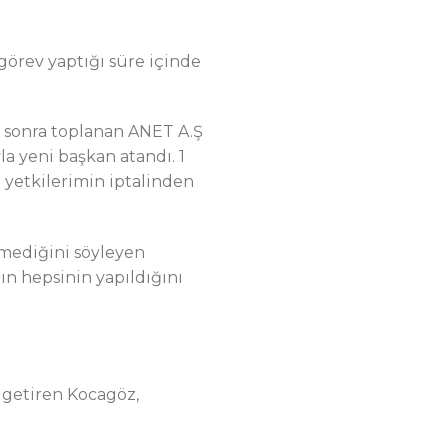
görev yaptığı süre içinde
ha sonra toplanan ANET A.Ş
la yeni başkan atandı. 1
 yetkilerimin iptalinden
mediğini söyleyen
n hepsinin yapıldığını
 getiren Kocagöz,