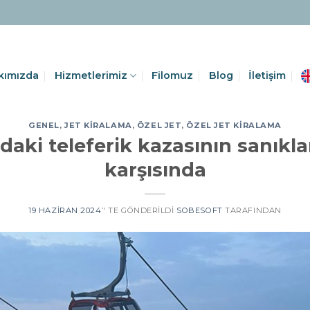
kımızda
Hizmetlerimiz
Filomuz
Blog
İletişim
GENEL
,
JET KIRALAMA
,
ÖZEL JET
,
ÖZEL JET KIRALAMA
daki teleferik kazasının sanıkl
karşısında
19 HAZIRAN 2024
’' TE GÖNDERILDI
SOBESOFT
TARAFINDAN