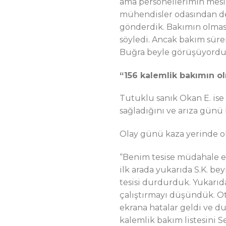
ama personellerimin mesle
mühendisler odasından des
gönderdik. Bakımın olmas
söyledi. Ancak bakım sürem
Buğra beyle görüşüyordu
“156 kalemlik bakımın o
Tutuklu sanık Okan E. ise
sağladığını ve arıza günü 
Olay günü kaza yerinde ol
“Benim tesise müdahale et
ilk arada yukarıda S.K. be
tesisi durdurduk. Yukarıd
çalıştırmayı düşündük. Oto
ekrana hatalar geldi ve d
kalemlik bakım listesini S