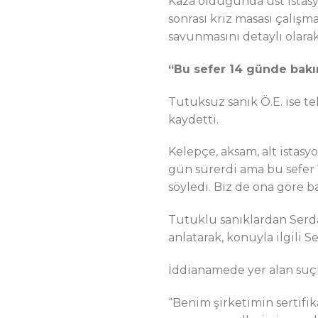
Kaza olduğunda üst istasy
sonrası kriz masası çalışm
savunmasını detaylı olarak 
“Bu sefer 14 günde bakı
Tutuksuz sanık Ö.E. ise tek
kaydetti.
Kelepçe, aksam, alt istas
gün sürerdi ama bu sefer 
söyledi. Biz de ona göre ba
Tutuklu sanıklardan Serd
anlatarak, konuyla ilgili S
İddianamede yer alan suçl
“Benim şirketimin sertifik