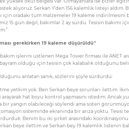
k yüksek okul belgesi var. Olmayanlara ise bizler eğit
tek alıyoruz. Serkan Y’den 156 kalemlik listeyi aldım. B
ı için oradaki tüm malzemeler 19 kaleme indirilmesini
iz 15 gün değil, bakımlar 2 ay sürdü. Tesisin bakımı iç
m.”
lması gerekirken 19 kaleme düşürüldü”
 bakım işlerini üstlenen Mega Tower firması ile ANET a
bayram olduğu için tesisin çok kalabalık olduğunu belir
duğunu anlatan sanık, sözlerini şöyle sürdürdü:
me yetkim yok. Ben Serkan beye sorunları ilettim. İkinci
yi arayarak hat boyu kontrol yapmasını istedim. Ancak yuk
a bir yangın olabileceği söylendi ama sisten görünmüyor
masyon sisteminde ekranında bir arıza yoktu. Tesisi tekr
urdurduk. Benim bu iki şirket arasındaki koordinasyonu 
erkan beye ilettim ve Serkan bey 19 kalemlik listenin b