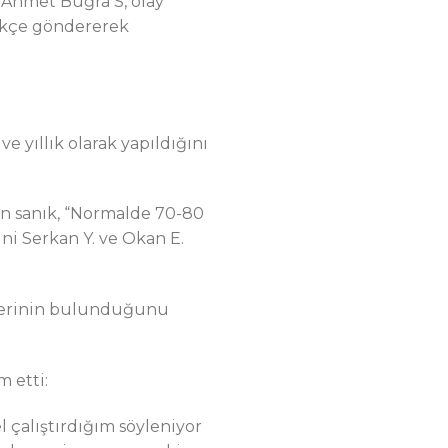
 Ahmet Buğra S, olay
ilekçe göndererek
ve yıllık olarak yapıldığını
an sanık, “Normalde 70-80
ni Serkan Y. ve Okan E.
melerinin bulunduğunu
 etti:
l çalıştırdığım söyleniyor