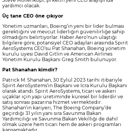
Steve Mollenkopf, şirketin yeni CEO arayışında
yardımcı olacak.
Üç tane CEO öne çıkıyor
Yönetim uzmanları, Boeing’in yeni bir lider bulması
gerektiğini ve mevcut liderliğin güvenilirliğe sahip
olmadığını belirtiyorlar. Haber Aero’nun ulaştığı
bilgilere göre, potansiyel CEO adayları arasında Spirit
AeroSystems CEO’su Pat Shanahan, Boeing yönetim
kurulu üyesi David Gitlin ve American Airlines
Yönetim Kurulu Başkanı Greg Smith bulunuyor.
Pat Shanahan kimdir?
Patrick M. Shanahan, 30 Eylül 2023 tarihi itibariyle
Spirit AeroSystems’ın Başkanı ve İcra Kurulu Başkanı
olarak atandı. Spirit AeroSystems, ticari ve askeri
uçaklar için yapı üretiminde küresel bir liderdir ve
satış sonrası pazarına hizmet vermektedir.
Shanahan’ın kariyeri, The Boeing Company’de
geçirdiği 31 yılın yanı sıra Savunma Bakan
Yardımcılığı ve Savunma Bakan Vekilliği de dahil
olmak üzere hem ticari hem de askeri programları
kapsamaktadır.