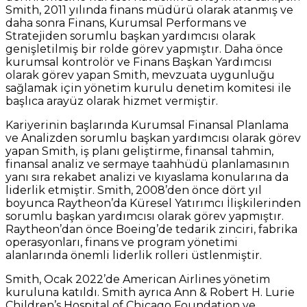
Smith, 2011 yılında finans müdürü olarak atanmış ve
daha sonra Finans, Kurumsal Performans ve
Stratejiden sorumlu başkan yardımcısı olarak
genişletilmiş bir rolde görev yapmıştır. Daha önce
kurumsal kontrolör ve Finans Başkan Yardımcısı
olarak görev yapan Smith, mevzuata uygunluğu
sağlamak için yönetim kurulu denetim komitesi ile
başlıca arayüz olarak hizmet vermiştir.
Kariyerinin başlarında Kurumsal Finansal Planlama
ve Analizden sorumlu başkan yardımcısı olarak görev
yapan Smith, iş planı geliştirme, finansal tahmin,
finansal analiz ve sermaye taahhüdü planlamasının
yanı sıra rekabet analizi ve kıyaslama konularına da
liderlik etmiştir. Smith, 2008’den önce dört yıl
boyunca Raytheon’da Küresel Yatırımcı İlişkilerinden
sorumlu başkan yardımcısı olarak görev yapmıştır.
Raytheon’dan önce Boeing’de tedarik zinciri, fabrika
operasyonları, finans ve program yönetimi
alanlarında önemli liderlik rolleri üstlenmiştir.
Smith, Ocak 2022’de American Airlines yönetim
kuruluna katıldı. Smith ayrıca Ann & Robert H. Lurie
Children’s Hospital of Chicago Foundation ve