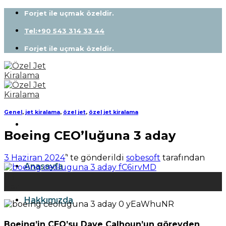
Skip
Forjet ile uçmak özeldir.
to
content
Tel:+90 543 314 33 44
Forjet ile uçmak özeldir.
Genel
,
jet kiralama
,
özel jet
,
özel jet kiralama
Boeing CEO’luğuna 3 aday
3 Haziran 2024
’' te gönderildi
sobesoft
tarafından
Anasayfa
03
Haz
Hakkımızda
Boeing’in CEO’su Dave Calhoun’un görevden