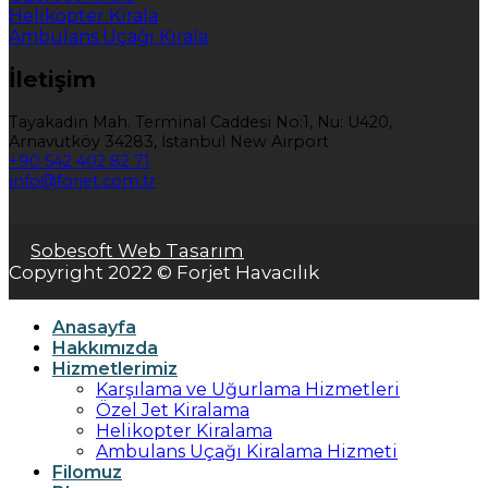
Helikopter Kirala
Ambulans Uçağı Kirala
İletişim
Tayakadın Mah. Terminal Caddesi No:1, Nu: U420,
Arnavutköy 34283, İstanbul New Airport
+90 542 402 82 71
info@forjet.com.tr
Sobesoft Web Tasarım
Copyright 2022 © Forjet Havacılık
Anasayfa
Hakkımızda
Hizmetlerimiz
Karşılama ve Uğurlama Hizmetleri
Özel Jet Kiralama
Helikopter Kiralama
Ambulans Uçağı Kiralama Hizmeti
Filomuz