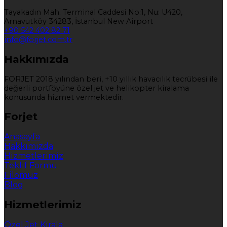
Tayakadın Mah. Terminal Caddesi No:1, Nu: U420,
Arnavutköy 34283, İstanbul New Airport
+90 542 402 82 71
info@forjet.com.tr
Hakkımızda
FORJET 2018 yılından beri, +10 yıllık havacılık tecrübesi ile
değerli portföyüne özel jet ve helikopter kiralama
konusunda hizmet vermektedir.
Forjet
Anasayfa
Hakkımızda
Hizmetlerimiz
Teklif Formu
Filomuz
Blog
Hizmetlerimiz
Özel Jet Kirala