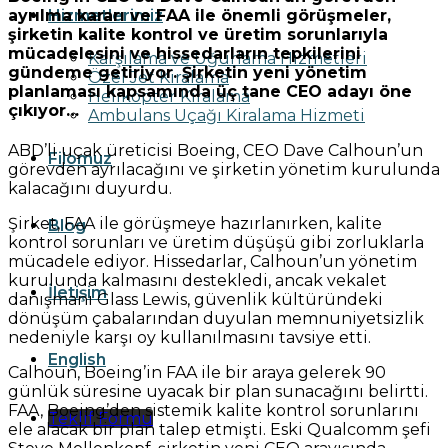
Hizmetlerimiz
ayrılma kararı ve FAA ile önemli görüşmeler,
şirketin kalite kontrol ve üretim sorunlarıyla
mücadelesini ve hissedarların tepkilerini
Karşılama ve Uğurlama Hizmetleri
gündeme getiriyor. Şirketin yeni yönetim
Özel Jet Kiralama
planlaması kapsamında üç tane CEO adayı öne
Helikopter Kiralama
çıkıyor…
Ambulans Uçağı Kiralama Hizmeti
ABD’li uçak üreticisi Boeing, CEO Dave Calhoun’un
Filomuz
görevden ayrılacağını ve şirketin yönetim kurulunda
kalacağını duyurdu.
Şirket, FAA ile görüşmeye hazırlanırken, kalite
Blog
kontrol sorunları ve üretim düşüşü gibi zorluklarla
mücadele ediyor. Hissedarlar, Calhoun’un yönetim
kurulunda kalmasını destekledi, ancak vekalet
İletişim
danışmanı Glass Lewis, güvenlik kültüründeki
dönüşüm çabalarından duyulan memnuniyetsizlik
nedeniyle karşı oy kullanılmasını tavsiye etti.
English
Calhoun, Boeing’in FAA ile bir araya gelerek 90
günlük süresine uyacak bir plan sunacağını belirtti.
FAA, Boeing’den sistemik kalite kontrol sorunlarını
Teklif Formu
ele alacak bir plan talep etmişti. Eski Qualcomm şefi