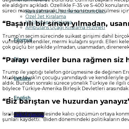
ele aldığını açıkladı. Özellikle F-35 ve S-400 konuları
süreci masaya yatırarak, her iki sorunun çözülmesi içi
Karşılama ve Uğurlama Hizmetleri
Özel Jet Kiralama
“Başarılı bir sınavı yılmadan, usa
Helikopter Kiralama
Ambulans Uçağı Kiralama Hizmeti
Trump’ın seçim sürecinde suikast girişimi dahil birç
Filomuz
vurmaya yeltendiler, mermi kulağını sıyırdı. Elleri k
çok güçlü bir şekilde yılmadan, usanmadan, direnerek 
“Parayı verdiler buna rağmen siz 
Blog
Trump ile yaptığı telefon görüşmesine de değinen Erd
Musk ve Musk’ın çocuğu yanındaydı ve kendileriyle gör
İletişim
aldık. Bundan sonraki sürece yönelik Türkiye ile ilgil
böylece Türkiye-Amerika Birleşik Devletleri arasındaki
English
“Biz barıştan ve huzurdan yanayız
İsrail-Filistin meselesinde kalıcı çözümün ortaya k
Teklif Formu
şunları kaydetti: “Biden dönemindeki politikaların de