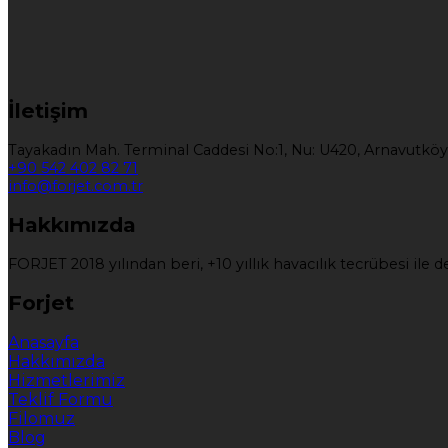
İletişim
Tayakadın Mah. Terminal Caddesi No:1, Nu: U420, Arnavutköy
+90 542 402 82 71
info@forjet.com.tr
Hakkımızda
FORJET 2018 yılından beri, +10 yıllık havacılık tecrübesi il
Forjet
Anasayfa
Hakkımızda
Hizmetlerimiz
Teklif Formu
Filomuz
Blog