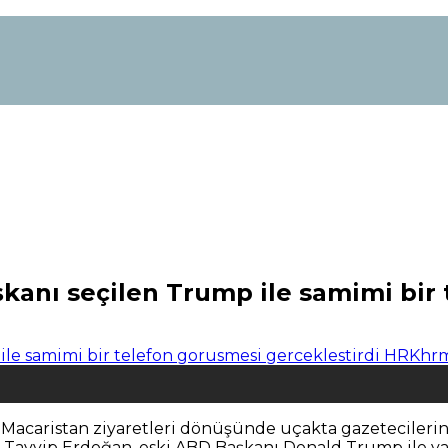
nı seçilen Trump ile samimi bir t
acaristan ziyaretleri dönüşünde uçakta gazetecilerin g
yyip Erdoğan, eski ABD Başkanı Donald Trump ile yapt