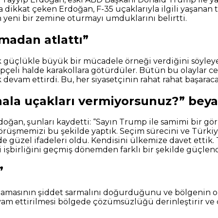
na dikkat çeken Erdoğan, F-35 uçaklarıyla ilgili yaşanan 
n yeni bir zemine oturmayı umduklarını belirtti.
nmadan atlattı”
ok güçlükle büyük bir mücadele örneği verdiğini söyley
elepçeli halde karakollara götürdüler. Bütün bu olayla
devam ettirdi. Bu, her siyasetçinin rahat rahat başarac
hala uçakları vermiyorsunuz?” bey
oğan, şunları kaydetti: “Sayın Trump ile samimi bir gö
üşmemizi bu şekilde yaptık. Seçim sürecini ve Türkiye-A
i de güzel ifadeleri oldu. Kendisini ülkemize davet etti
 işbirliğini geçmiş dönemden farklı bir şekilde güçlendi
”
onmamasının şiddet sarmalını doğurduğunu ve bölgenin
vam ettirilmesi bölgede çözümsüzlüğü derinleştirir ve ç