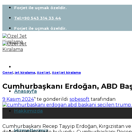
Skip
Forjet ile uçmak özeldir.
to
content
Tel:+90 543 314 33 44
Forjet ile uçmak özeldir.
Genel
,
jet kiralama
,
özel jet
,
özel jet kiralama
Cumhurbaşkanı Erdoğan, ABD Başka
Anasayfa
9 Kasım 2024
’' te gönderildi
sobesoft
tarafından
09
Hakkımızda
Kas
Cumhurbaşkanı Recep Tayyip Erdoğan, Kırgızistan ve M
Hizmetlerimiz
değerlendirmelerde bulundu. Cumhurbaşkanı Recep Ta