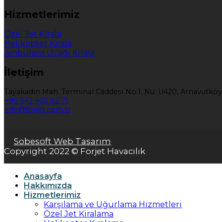
Hizmetlerimiz
Özel Jet Kirala
Helikopter Kirala
Ambulans Uçağı Kirala
İletişim
Tayakadın Mah. Terminal Caddesi No:1, Nu: U420, Arnavutköy
+90 542 402 82 71
info@forjet.com.tr
Sobesoft Web Tasarım
Copyright 2022 © Forjet Havacılık
Anasayfa
Hakkımızda
Hizmetlerimiz
Karşılama ve Uğurlama Hizmetleri
Özel Jet Kiralama