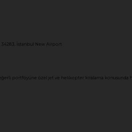
 34283, İstanbul New Airport
e değerli portföyüne özel jet ve helikopter kiralama konusunda