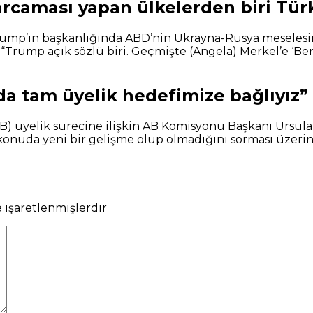
rcaması yapan ülkelerden biri Tür
rump’ın başkanlığında ABD’nin Ukrayna-Rusya meselesin
, “Trump açık sözlü biri. Geçmişte (Angela) Merkel’e ‘
da tam üyelik hedefimize bağlıyız”
(AB) üyelik sürecine ilişkin AB Komisyonu Başkanı Ursul
 konuda yeni bir gelişme olup olmadığını sorması üzer
e işaretlenmişlerdir