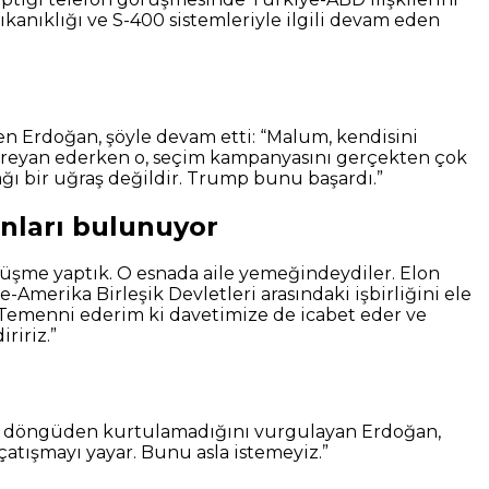
tıkanıklığı ve S-400 sistemleriyle ilgili devam eden
en Erdoğan, şöyle devam etti: “Malum, kendisini
r cereyan ederken o, seçim kampanyasını gerçekten çok
ağı bir uğraş değildir. Trump bunu başardı.”
anları bulunuyor
rüşme yaptık. O esnada aile yemeğindeydiler. Elon
merika Birleşik Devletleri arasındaki işbirliğini ele
k. Temenni ederim ki davetimize de icabet eder ve
ririz.”
 o döngüden kurtulamadığını vurgulayan Erdoğan,
atışmayı yayar. Bunu asla istemeyiz.”