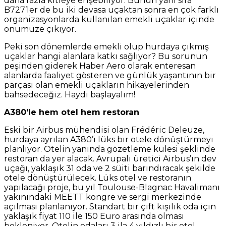
daha fazla kitleye erişebiliyor. Bunun yanı sıra
B727’ler de bu iki devasa uçaktan sonra en çok farklı
organizasyonlarda kullanılan emekli uçaklar içinde
önümüze çıkıyor.
Peki son dönemlerde emekli olup hurdaya çıkmış
uçaklar hangi alanlara katkı sağlıyor? Bu sorunun
peşinden giderek Haber Aero olarak enteresan
alanlarda faaliyet gösteren ve günlük yaşantının bir
parçası olan emekli uçakların hikayelerinden
bahsedeceğiz. Haydi başlayalım!
A380’le hem otel hem restoran
Eski bir Airbus mühendisi olan Frédéric Deleuze,
hurdaya ayrılan A380’i lüks bir otele dönüştürmeyi
planlıyor. Otelin yanında gözetleme kulesi şeklinde
restoran da yer alacak. Avrupalı üretici Airbus’ın dev
uçağı, yaklaşık 31 oda ve 2 süiti barındıracak şekilde
otele dönüştürülecek. Lüks otel ve restoranın
yapılacağı proje, bu yıl Toulouse-Blagnac Havalimanı
yakınındaki MEETT kongre ve sergi merkezinde
açılması planlanıyor. Standart bir çift kişilik oda için
yaklaşık fiyat 110 ile 150 Euro arasında olması
bekleniyor. Otelin odaları 3 ila 4 yıldızlı bir otel