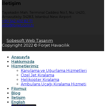
İletişim
Tayakadın Mah. Terminal Caddesi No:1, Nu: U420,
Arnavutköy 34283, İstanbul New Airport
+90 542 402 82 71
info@forjet.com.tr
Sobesoft Web Tasarım
Copyright 2022 © Forjet Havacılık
Anasayfa
Hakkımızda
Hizmetlerimiz
Karşılama ve Uğurlama Hizmetleri
Özel Jet Kiralama
Helikopter Kiralama
Ambulans Uçağı Kiralama Hizmeti
Filomuz
Blog
İletişim
English