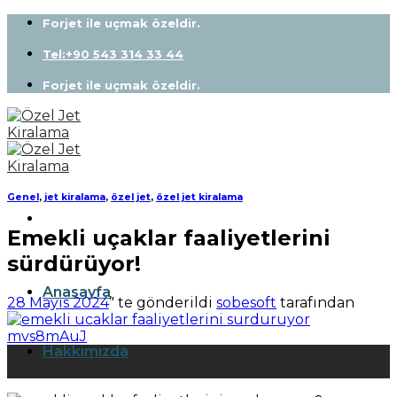
Skip
Forjet ile uçmak özeldir.
to
content
Tel:+90 543 314 33 44
Forjet ile uçmak özeldir.
Genel
,
jet kiralama
,
özel jet
,
özel jet kiralama
Emekli uçaklar faaliyetlerini
sürdürüyor!
Anasayfa
28 Mayıs 2024
’' te gönderildi
sobesoft
tarafından
Hakkımızda
28
May