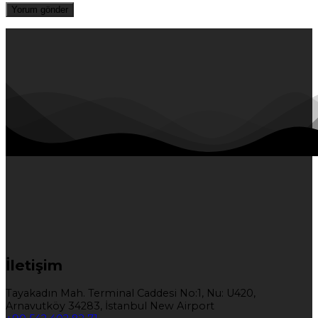
İletişim
Tayakadın Mah. Terminal Caddesi No:1, Nu: U420,
Arnavutköy 34283, İstanbul New Airport