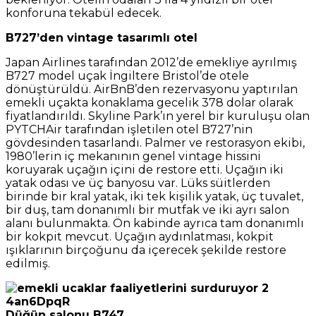
konforuna tekabül edecek.
B727’den vintage tasarımlı otel
Japan Airlines tarafından 2012’de emekliye ayrılmış
B727 model uçak İngiltere Bristol’de otele
dönüştürüldü. AirBnB’den rezervasyonu yaptırılan
emekli uçakta konaklama gecelik 378 dolar olarak
fiyatlandırıldı. Skyline Park’ın yerel bir kuruluşu olan
PYTCHAir tarafından işletilen otel B727’nin
gövdesinden tasarlandı. Palmer ve restorasyon ekibi,
1980’lerin iç mekanının genel vintage hissini
koruyarak uçağın içini de restore etti. Uçağın iki
yatak odası ve üç banyosu var. Lüks süitlerden
birinde bir kral yatak, iki tek kişilik yatak, üç tuvalet,
bir duş, tam donanımlı bir mutfak ve iki ayrı salon
alanı bulunmakta. Ön kabinde ayrıca tam donanımlı
bir kokpit mevcut. Uçağın aydınlatması, kokpit
ışıklarının birçoğunu da içerecek şekilde restore
edilmiş.
Düğün salonu B747