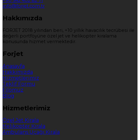
+90 542 402 82 71
info@forjet.com.tr
Hakkımızda
FORJET 2018 yılından beri, +10 yıllık havacılık tecrübesi ile
değerli portföyüne özel jet ve helikopter kiralama
konusunda hizmet vermektedir.
Forjet
Anasayfa
Hakkımızda
Hizmetlerimiz
Teklif Formu
Filomuz
Blog
Hizmetlerimiz
Özel Jet Kirala
Helikopter Kirala
Ambulans Uçağı Kirala