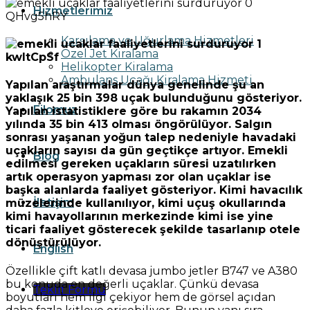
Hizmetlerimiz
Karşılama ve Uğurlama Hizmetleri
Özel Jet Kiralama
Helikopter Kiralama
Ambulans Uçağı Kiralama Hizmeti
Yapılan araştırmalar dünya genelinde şu an
yaklaşık 25 bin 398 uçak bulunduğunu gösteriyor.
Filomuz
Yapılan istatistiklere göre bu rakamın 2034
yılında 35 bin 413 olması öngörülüyor. Salgın
sonrası yaşanan yoğun talep nedeniyle havadaki
uçakların sayısı da gün geçtikçe artıyor. Emekli
Blog
edilmesi gereken uçakların süresi uzatılırken
artık operasyon yapması zor olan uçaklar ise
başka alanlarda faaliyet gösteriyor. Kimi havacılık
İletişim
müzelerinde kullanılıyor, kimi uçuş okullarında
kimi havayollarının merkezinde kimi ise yine
ticari faaliyet gösterecek şekilde tasarlanıp otele
dönüştürülüyor.
English
Özellikle çift katlı devasa jumbo jetler B747 ve A380
bu konuda en değerli uçaklar. Çünkü devasa
Teklif Formu
boyutları hem ilgi çekiyor hem de görsel açıdan