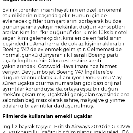
Evlilik törenleri insan hayatının en özel, en önemli
etkinliklerinin başında gelir. Bunun için de
evlenecek çiftler tüm şartlarını zorlayarak bu özel
günün şanına yakışır mekânlar, düğün konseptleri
ararlar. Kimileri “kır düğünü” der, kimisi lüks bir otel
seçer, kimi gelenekçidir, kimileri de en farklısının
peşindedir… Ama herhalde çok az kişinin aklına bir
Boeing 747’de evlenmek gelmiştir. Gelmemesi de
normal, çünkü dünyanın ilk lisanslı Boeing parti
uçağı İngiltere’nin Gloucestershire kenti
yakınlarındaki Cotswold Havalimanı’nda hizmet
veriyor. Dev jumbo jet Boeing 747 İngiltere’de
düğün salonu olarak kullanılıyor. Dönüşümü 7 ay
süren uçakta oturma numaraları gibi bazı orijinal
ayrıntılar korunduysa da, ortaya eşsiz bir düğün
mekânı çıkarılmış. Uçaktaki geniş alan sayesinde ana
salondan bağımsız olarak sahne, makyaj ve giyinme
odaları gibi ayrıntılar da düşünülmüş.
Filmlerde kullanılan emekli uçaklar
İngiliz bayrak taşıyıcı British Airways 2020’de G-CIVW
kuyruk tescilli uçağını bir film platosuna kiraladı. BA