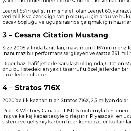
yakıt tüketimlerinden birine sahiptir – kesinlikle bi
Learjet 55’in geliştirilmiş halefi olan Learjet 60, yal
verimlilik ve özerkliğe sahip olduğu için ordu ve hüküm
bacak boşluğu ve uçuş sırasında çalışmak için hazırlanm
3 – Cessna Citation Mustang
Size 2005 yılında tanıtılan, maksimum 1.167nm menzile v
inanılmaz bir performans sergileyen ve saatte 391 mil 
Diğer bazı hafif jetlerle karşılaştırıldığında, Citation 
onu bu listedeki en yakıt tasarruflu özel jetlerden biri
ürünlerle doludur.
4 – Stratos 716X
2020’de ilk kez tanıtılan Stratos 716X, 2,5 milyon dolar
Pratt & Whitney Canada JT15D-5 motoruyla beslenen ikin
iniş ve kalkış kapasitesiyle birleştirir. Piyasadaki e
sistemi ve gelişmiş karbon fiber kompozitler kullanılar