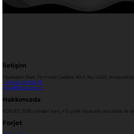
İletişim
Tayakadın Mah. Terminal Caddesi No:1, Nu: U420, Arnavutköy
+90 542 402 82 71
info@forjet.com.tr
Hakkımızda
FORJET 2018 yılından beri, +10 yıllık havacılık tecrübesi il
Forjet