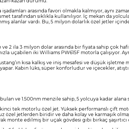
r kazan-kazan durumu.
nızca işadamları arasında favori olmakla kalmıyor, aynı z
et tarafından sıklıkla kullanılıyor. İç mekan da yolcular
ış alanlar vardı. Bu, 5 milyon dolarlık özel jetler içind
e 2 ila 3 milyon dolar arasında bir fiyata sahip çok hafi
hızla uçabilen iki Williams PW615F motorla çalışıyor. Ay
Mustang’ın kısa kalkış ve iniş mesafesi ve düşük işletme m
 yapar. Kabin lüks, süper konforludur ve içecekler, atışt
ı bulan ve 1.500nm menzile sahip, 5 yolcuya kadar alana sa
ci tek motorlu özel jet. Yüksek performanslı çift motor
n ucuz özel jetlerden biridir ve daha kolay ve karmaşık 
ak monte edilmiş bir uçak gövdesi gibi birkaç şaşırtıcı ö