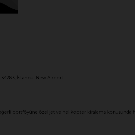
 34283, İstanbul New Airport
e değerli portföyüne özel jet ve helikopter kiralama konusunda