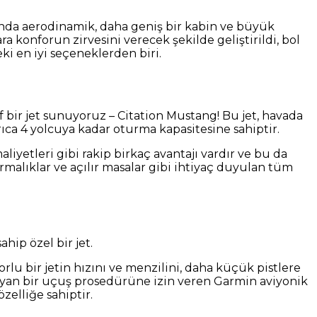
amanda aerodinamik, daha geniş bir kabin ve büyük
a konforun zirvesini verecek şekilde geliştirildi, bol
eki en iyi seçeneklerden biri.
f bir jet sunuyoruz – Citation Mustang! Bu jet, havada
rıca 4 yolcuya kadar oturma kapasitesine sahiptir.
aliyetleri gibi rakip birkaç avantajı vardır ve bu da
ırmalıklar ve açılır masalar gibi ihtiyaç duyulan tüm
hip özel bir jet.
lu bir jetin hızını ve menzilini, daha küçük pistlere
olmayan bir uçuş prosedürüne izin veren Garmin aviyonik
zelliğe sahiptir.