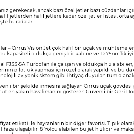
anız gerekecek, ancak bazı özel jetler bazı cüzdanlar içi
f jetlerden hafif jetlere kadar özel jetler listesi. orta 
İşte buradalar.:
dolar – Cirrus Vision Jet çok hafif bir uçak ve muhtemele
 kapasiteli oldukça geniş bir kabine ve 1.275nm’lik iyi 
nal FJ33-5A Turbofan ile çalışan ve oldukça hız alabilen,
nin pilotluk yapması için özel olarak yapıldı ve bu da o
knolojili aviyonik sistem gibi ihtiyaç duyulan tüm olanak
venli bir şekilde inmesini sağlayan Cirrus uçak gövdesi
evcut en yakın havalimanını gösteren Güvenli bir Geri D
k fiyat etiketi ile hayranların bir diğer favorisi. Tipik o
l hıza ulaşabilir. 8 Yolcu alabilen bu jet hızlıdır ve ma