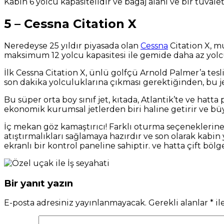
Kabin 6 yolcu kapasitelidir ve bagaj alanı ve bir tuval
5 – Cessna Citation X
Neredeyse 25 yıldır piyasada olan
Cessna
Citation X, m
maksimum 12 yolcu kapasitesi ile gemide daha az yolcu 
İlk Cessna Citation X, ünlü golfçü Arnold Palmer’a te
son dakika yolculuklarına çıkması gerektiğinden, bu jet
Bu süper orta boy sınıf jet, kıtada, Atlantik’te ve hatt
ekonomik kurumsal jetlerden biri haline getirir ve büy
İç mekan göz kamaştırıcı! Farklı oturma seçeneklerine s
atıştırmalıkları sağlamaya hazırdır ve son olarak kabin
ekranlı bir kontrol paneline sahiptir. ve hatta çift böl
Bir yanıt yazın
E-posta adresiniz yayınlanmayacak.
Gerekli alanlar
*
il