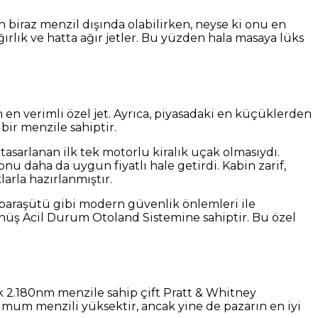
n biraz menzil dışında olabilirken, neyse ki onu en
ağırlık ve hatta ağır jetler. Bu yüzden hala masaya lüks
n en verimli özel jet. Ayrıca, piyasadaki en küçüklerden
bir menzile sahiptir.
 tasarlanan ilk tek motorlu kiralık uçak olmasıydı.
nu daha da uygun fiyatlı hale getirdi. Kabin zarif,
larla hazırlanmıştır.
 paraşütü gibi modern güvenlik önlemleri ile
önüş Acil Durum Otoland Sistemine sahiptir. Bu özel
larak 2.180nm menzile sahip çift Pratt & Whitney
ksimum menzili yüksektir, ancak yine de pazarın en iyi