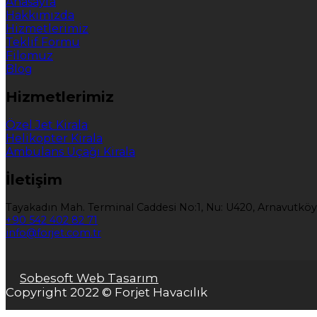
Anasayfa
Hakkımızda
Hizmetlerimiz
Teklif Formu
Filomuz
Blog
Hizmetlerimiz
Özel Jet Kirala
Helikopter Kirala
Ambulans Uçağı Kirala
İletişim
Tayakadın Mah. Terminal Caddesi No:1, Nu: U420, Arnavutköy
+90 542 402 82 71
info@forjet.com.tr
Sobesoft Web Tasarım
Copyright 2022 © Forjet Havacılık