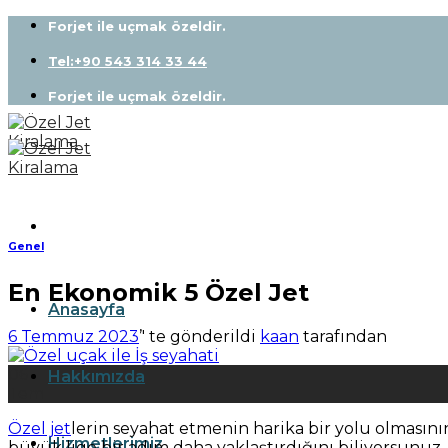
Skip
Forjet ile uçmak özeldir.
to
content
Tel:+90 543 314 33 44
Forjet ile uçmak özeldir.
Genel
En Ekonomik 5 Özel Jet
Anasayfa
6 Temmuz 2023
’' te gönderildi
kaan
tarafından
06
Hakkımızda
Tem
Özel jet
lerin seyahat etmenin harika bir yolu olmasın
Hizmetlerimiz
büyük lige bir adım daha yaklaştırdığını biliyorsunuz.