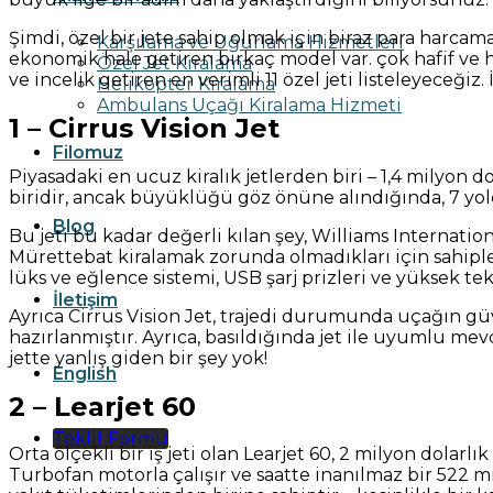
Şimdi, özel bir jete sahip olmak için biraz para harcam
Karşılama ve Uğurlama Hizmetleri
ekonomik hale getiren birkaç model var. çok hafif ve hafi
Özel Jet Kiralama
ve incelik getiren en verimli 11 özel jeti listeleyeceğiz. 
Helikopter Kiralama
Ambulans Uçağı Kiralama Hizmeti
1 – Cirrus Vision Jet
Filomuz
Piyasadaki en ucuz kiralık jetlerden biri – 1,4 milyon 
biridir, ancak büyüklüğü göz önüne alındığında, 7 yolcu
Blog
Bu jeti bu kadar değerli kılan şey, Williams Internatio
Mürettebat kiralamak zorunda olmadıkları için sahipleri
lüks ve eğlence sistemi, USB şarj prizleri ve yüksek te
İletişim
Ayrıca Cirrus Vision Jet, trajedi durumunda uçağın gü
hazırlanmıştır. Ayrıca, basıldığında jet ile uyumlu m
jette yanlış giden bir şey yok!
English
2 – Learjet 60
Teklif Formu
Orta ölçekli bir iş jeti olan Learjet 60, 2 milyon dolarlı
Turbofan motorla çalışır ve saatte inanılmaz bir 522 mi