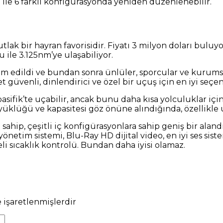
et ile 6 farklı konfigürasyonda yeniden düzenlenebilir.
utlak bir hayran favorisidir. Fiyatı 3 milyon doları bu
ile 3.125nm’ye ulaşabiliyor.
slim edildi ve bundan sonra ünlüler, sporcular ve kurum
 güvenli, dinlendirici ve özel bir uçuş için en iyi seçen
a pasifik’te uçabilir, ancak bunu daha kısa yolculuklar iç
üklüğü ve kapasitesi göz önüne alındığında, özellikle u
ahip, çeşitli iç konfigürasyonlara sahip geniş bir aland
 yönetim sistemi, Blu-Ray HD dijital video, en iyi ses si
geli sıcaklık kontrolü. Bundan daha iyisi olamaz.
e işaretlenmişlerdir