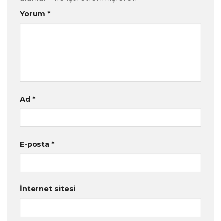
Yorum
*
Ad
*
E-posta
*
İnternet sitesi