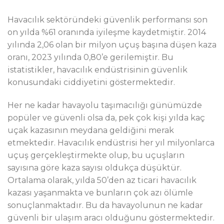
Havacılık sektöründeki güvenlik performansı son
on yılda %61 oranında iyileşme kaydetmiştir. 2014
yılında 2,06 olan bir milyon uçuş başına düşen kaza
oranı, 2023 yılında 0,80’e gerilemiştir. Bu
istatistikler, havacılık endüstrisinin güvenlik
konusundaki ciddiyetini göstermektedir.
Her ne kadar havayolu taşımacılığı günümüzde
popüler ve güvenli olsa da, pek çok kişi yılda kaç
uçak kazasının meydana geldiğini merak
etmektedir. Havacılık endüstrisi her yıl milyonlarca
uçuş gerçekleştirmekte olup, bu uçuşların
sayısına göre kaza sayısı oldukça düşüktür.
Ortalama olarak, yılda 50’den az ticari havacılık
kazası yaşanmakta ve bunların çok azı ölümle
sonuçlanmaktadır. Bu da havayolunun ne kadar
güvenli bir ulaşım aracı olduğunu göstermektedir.