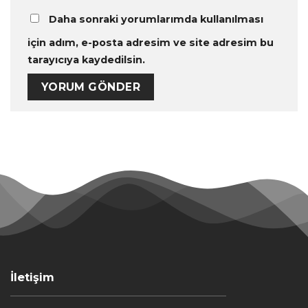
Daha sonraki yorumlarımda kullanılması
için adım, e-posta adresim ve site adresim bu
tarayıcıya kaydedilsin.
İletişim