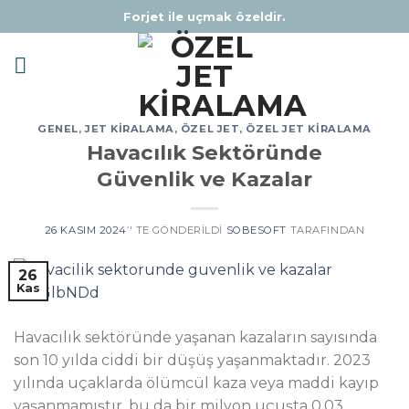
Skip
Forjet ile uçmak özeldir.
to
content
GENEL
,
JET KIRALAMA
,
ÖZEL JET
,
ÖZEL JET KIRALAMA
Havacılık Sektöründe
Güvenlik ve Kazalar
26 KASIM 2024
’' TE GÖNDERILDI
SOBESOFT
TARAFINDAN
26
Kas
Havacılık sektöründe yaşanan kazaların sayısında
son 10 yılda ciddi bir düşüş yaşanmaktadır. 2023
yılında uçaklarda ölümcül kaza veya maddi kayıp
yaşanmamıştır, bu da bir milyon uçuşta 0,03