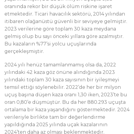
oranında rekor bir düşük ölüm riskine işaret
etmektedir. Ticari havacılık sektörü, 2014 yılından
itibaren olağanüstü güvenli bir seviyeye gelmiştir.
2023 verilerine göre toplam 30 kaza meydana
gelmiş olup bu sayı önceki yıllara göre azalmıştır.
Bu kazaların %77’si yolcu uçuşlarında
gerçekleşmiştir.
2024 yılı henüz tamamlanmamış olsa da, 2022
yılındaki 42 kaza göz önüne alındığında 2023
yılındaki toplam 30 kaza sayısının bir iyileşmeyi
temsil ettiği söylenebilir. 2022’de her bir milyon
uçuş başına düşen kaza oranı 1,30 iken, 2023’te bu
oran 0,80’e düşmüştür. Bu da her 880.293 uçuşta
ortalama bir kaza yaşandığını göstermektedir. 2024
verileriyle birlikte tam bir değerlendirme
yapıldığında 2025 yılında uçak kazalarının
2024’ten daha az olması beklenmektedir.