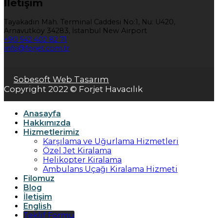
İletişim
Tayakadın Mah. Terminal Caddesi No:1, Nu: U420,
Arnavutköy 34283, İstanbul New Airport
+90 542 402 82 71
info@forjet.com.tr
Sobesoft Web Tasarım
Copyright 2022 © Forjet Havacılık
Anasayfa
Hakkımızda
Hizmetlerimiz
Karşılama ve Uğurlama Hizmetleri
Özel Jet Kiralama
Helikopter Kiralama
Ambulans Uçağı Kiralama Hizmeti
Filomuz
Blog
İletişim
English
Teklif Formu