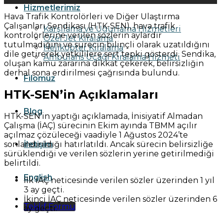
Hizmetlerimiz
Hava Trafik Kontrolörleri ve Diğer Ulaştırma
Çalışanları Sendikası (HTK-SEN), hava trafik
Karşılama ve Uğurlama Hizmetleri
kontrolörlerine verilen sözlerin aylardır
Özel Jet Kiralama
tutulmadığını ve sürecin bilinçli olarak uzatıldığını
Helikopter Kiralama
dile getirerek yetkililere sert tepki gösterdi. Sendika,
Ambulans Uçağı Kiralama Hizmeti
oluşan kamu zararına dikkat çekerek, belirsizliğin
derhal sona erdirilmesi çağrısında bulundu.
Filomuz
HTK-SEN’in Açıklamaları
Blog
HTK-SEN’in yaptığı açıklamada, İnisiyatif Almadan
Çalışma (İAÇ) sürecinin Ekim ayında TBMM açılır
açılmaz çözüleceği vaadiyle 1 Ağustos 2024’te
sonlandırıldığı hatırlatıldı. Ancak sürecin belirsizliğe
İletişim
sürüklendiği ve verilen sözlerin yerine getirilmediği
belirtildi.
English
İlk İAÇ neticesinde verilen sözler üzerinden 1 yıl
3 ay geçti.
İkinci İAÇ neticesinde verilen sözler üzerinden 6
Teklif Formu
ay geçti.