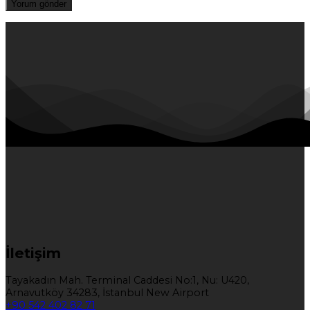
İletişim
Tayakadın Mah. Terminal Caddesi No:1, Nu: U420,
Arnavutköy 34283, İstanbul New Airport
+90 542 402 82 71