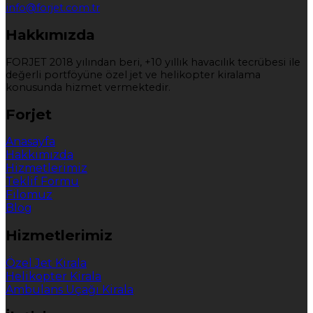
info@forjet.com.tr
Hakkımızda
FORJET 2018 yılından beri, +10 yıllık havacılık tecrübesi ile
değerli portföyüne özel jet ve helikopter kiralama
konusunda hizmet vermektedir.
Forjet
Anasayfa
Hakkımızda
Hizmetlerimiz
Teklif Formu
Filomuz
Blog
Hizmetlerimiz
Özel Jet Kirala
Helikopter Kirala
Ambulans Uçağı Kirala