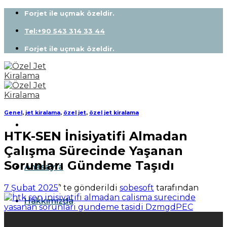
Skip
Forjet ile uçmak özeldir.
to
content
Tel:+90 543 314 33 44
Forjet ile uçmak özeldir.
Genel
,
jet kiralama
,
özel jet
,
özel jet kiralama
HTK-SEN İnisiyatifi Almadan
Çalışma Sürecinde Yaşanan
Sorunları Gündeme Taşıdı
Anasayfa
7 Şubat 2025
’' te gönderildi
sobesoft
tarafından
Hakkımızda
07
Şub