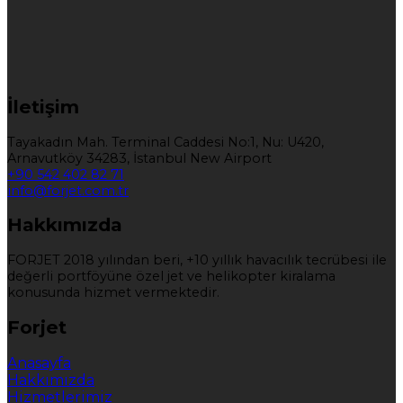
İletişim
Tayakadın Mah. Terminal Caddesi No:1, Nu: U420,
Arnavutköy 34283, İstanbul New Airport
+90 542 402 82 71
info@forjet.com.tr
Hakkımızda
FORJET 2018 yılından beri, +10 yıllık havacılık tecrübesi ile
değerli portföyüne özel jet ve helikopter kiralama
konusunda hizmet vermektedir.
Forjet
Anasayfa
Hakkımızda
Hizmetlerimiz