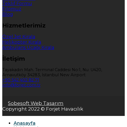
Teklif Formu
Filomuz
Blog
Hizmetlerimiz
Özel Jet Kirala
Helikopter Kirala
Ambulans Uçağı Kirala
İletişim
Tayakadın Mah. Terminal Caddesi No:1, Nu: U420,
Arnavutköy 34283, İstanbul New Airport
+90 542 402 82 71
info@forjet.com.tr
Sobesoft Web Tasarım
Copyright 2022 © Forjet Havacılık
Anasayfa