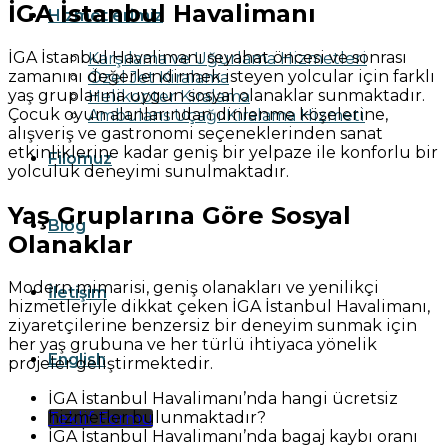
İGA İstanbul Havalimanı
Hizmetlerimiz
İGA İstanbul Havalimanı seyahat öncesi ve sonrası
Karşılama ve Uğurlama Hizmetleri
zamanını değerlendirmek isteyen yolcular için farklı
Özel Jet Kiralama
yaş gruplarına uygun sosyal olanaklar sunmaktadır.
Helikopter Kiralama
Çocuk oyun alanlarından dinlenme köşelerine,
Ambulans Uçağı Kiralama Hizmeti
alışveriş ve gastronomi seçeneklerinden sanat
etkinliklerine kadar geniş bir yelpaze ile konforlu bir
Filomuz
yolculuk deneyimi sunulmaktadır.
Yaş Gruplarına Göre Sosyal
Blog
Olanaklar
Modern mimarisi, geniş olanakları ve yenilikçi
İletişim
hizmetleriyle dikkat çeken İGA İstanbul Havalimanı,
ziyaretçilerine benzersiz bir deneyim sunmak için
her yaş grubuna ve her türlü ihtiyaca yönelik
English
projeler geliştirmektedir.
İGA İstanbul Havalimanı’nda hangi ücretsiz
hizmetler bulunmaktadır?
Teklif Formu
İGA İstanbul Havalimanı’nda bagaj kaybı oranı