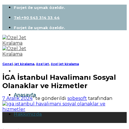
Skip
Forjet ile uçmak özeldir.
to
content
Tel:+90 543 314 33 44
Forjet ile uçmak özeldir.
Genel
,
jet kiralama
,
özel jet
,
özel jet kiralama
İGA İstanbul Havalimanı Sosyal
Olanaklar ve Hizmetler
Anasayfa
7 Aralık 2024
’' te gönderildi
sobesoft
tarafından
Hakkımızda
07
Ara