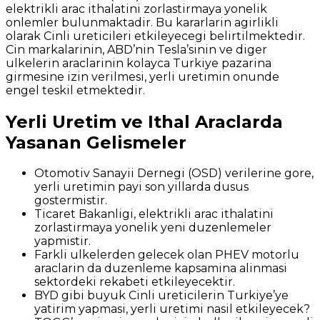
elektrikli arac ithalatini zorlastirmaya yonelik
onlemler bulunmaktadir. Bu kararlarin agirlikli
olarak Cinli ureticileri etkileyecegi belirtilmektedir.
Cin markalarinin, ABD’nin Tesla’sinin ve diger
ulkelerin araclarinin kolayca Turkiye pazarina
girmesine izin verilmesi, yerli uretimin onunde
engel teskil etmektedir.
Yerli Uretim ve Ithal Araclarda
Yasanan Gelismeler
Otomotiv Sanayii Dernegi (OSD) verilerine gore,
yerli uretimin payi son yillarda dusus
gostermistir.
Ticaret Bakanligi, elektrikli arac ithalatini
zorlastirmaya yonelik yeni duzenlemeler
yapmistir.
Farkli ulkelerden gelecek olan PHEV motorlu
araclarin da duzenleme kapsamina alinmasi
sektordeki rekabeti etkileyecektir.
BYD gibi buyuk Cinli ureticilerin Turkiye’ye
yatirim yapmasi, yerli uretimi nasil etkileyecek?