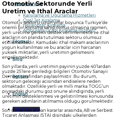
Otomotiv Sektorunde Yerli
Hizmetlerimiz
Uretim ve Ithal Araclar
Karşılama ve Uğurlama Hizmetleri
Özel Jet Kiralama
Otomotiv sektoru uzun yillar boyunca Turkiye’de
Helikopter Kiralama
onemli bir konuma sahip olmus olmasina ragmen,
Ambulans Uçağı Kiralama Hizmeti
yerli uretime gerekli destek verilmemekte ve ithal
araclarin on planda tutulmasi sektoru olumsuz
Filomuz
etkilemektedir. Kamudaki ithal makam araclarinin
yogun kullanilmasi ve bu araclar icin harcanan
yuksek miktarlar, yerli uretimin gelismesini
engellemektedir.
Blog
Son yillarda, yerli uretimin payinin yuzde 40’lardan
yuzde 25’lere geriledigi bilgileri Otomotiv Sanayii
Dernegi tarafindan paylasilmistir. Bu durum,
İletişim
sektorun gelecegi acisindan endiselere neden
olmaktadir. Ozellikle yerli ve milli marka TOGG’un
piyasadaki durumu goz onune alindiginda, yerli
English
uretimin desteklenmesi ve gelistirilmesi konusunda
gereken adimlarin atilmamis oldugu gorulmektedir.
Teklif Formu
Son donemde alinan kararlar arasinda, AB ve Serbest
Ticaret Anlasmasi (STA) disindaki ulkelerden