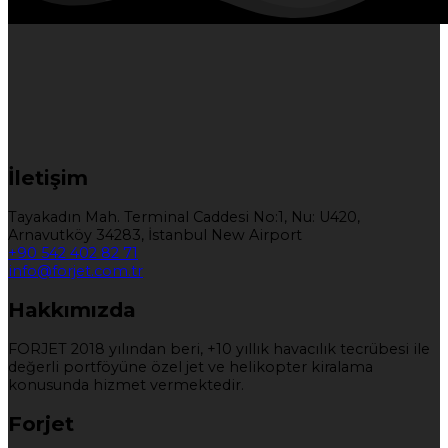
İletişim
Tayakadın Mah. Terminal Caddesi No:1, Nu: U420,
Arnavutköy 34283, İstanbul New Airport
+90 542 402 82 71
info@forjet.com.tr
Hakkımızda
FORJET 2018 yılından beri, +10 yıllık havacılık tecrübesi ile
değerli portföyüne özel jet ve helikopter kiralama
konusunda hizmet vermektedir.
Forjet