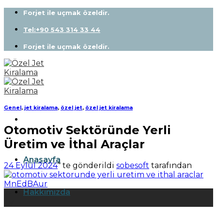
Skip
Forjet ile uçmak özeldir.
to
content
Tel:+90 543 314 33 44
Forjet ile uçmak özeldir.
Genel
,
jet kiralama
,
özel jet
,
özel jet kiralama
Otomotiv Sektöründe Yerli
Üretim ve İthal Araçlar
Anasayfa
24 Eylül 2024
’' te gönderildi
sobesoft
tarafından
Hakkımızda
24
Eyl