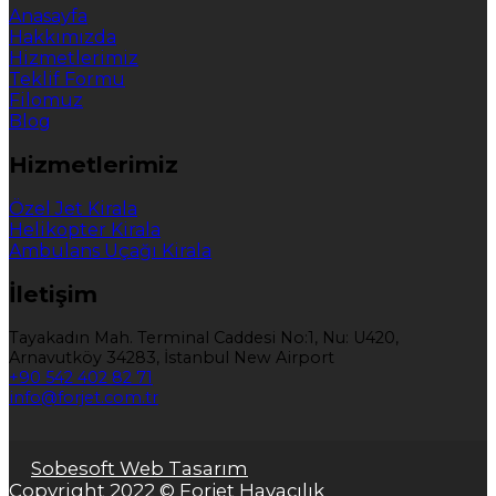
Anasayfa
Hakkımızda
Hizmetlerimiz
Teklif Formu
Filomuz
Blog
Hizmetlerimiz
Özel Jet Kirala
Helikopter Kirala
Ambulans Uçağı Kirala
İletişim
Tayakadın Mah. Terminal Caddesi No:1, Nu: U420,
Arnavutköy 34283, İstanbul New Airport
+90 542 402 82 71
info@forjet.com.tr
Sobesoft Web Tasarım
Copyright 2022 © Forjet Havacılık