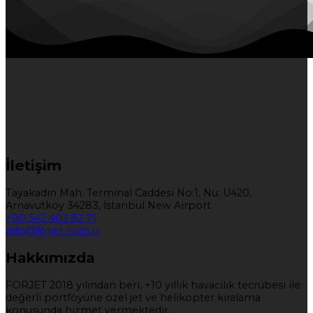
İletişim
Tayakadın Mah. Terminal Caddesi No:1, Nu: U420,
Arnavutköy 34283, İstanbul New Airport
+90 542 402 82 71
info@forjet.com.tr
Hakkımızda
FORJET 2018 yılından beri, +10 yıllık havacılık tecrübesi ile
değerli portföyüne özel jet ve helikopter kiralama
konusunda hizmet vermektedir.