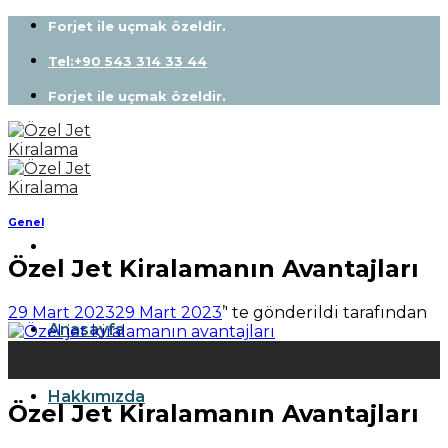
Skip
Forjet ile uçmak özeldir.
to
content
Tel:+90 543 314 33 44
Forjet ile uçmak özeldir.
Genel
Özel Jet Kiralamanın Avantajları
29 Mart 2023
29 Mart 2023
’' te gönderildi
tarafından
Anasayfa
29
Mar
Hakkımızda
Özel Jet Kiralamanın Avantajları