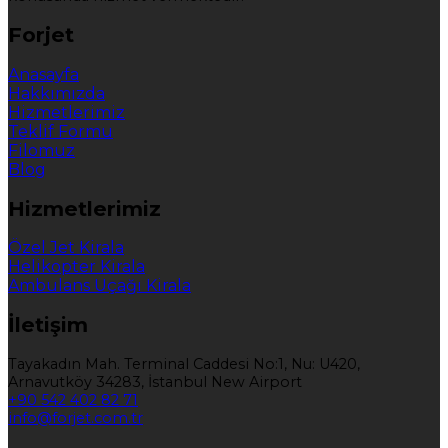
Forjet
Anasayfa
Hakkımızda
Hizmetlerimiz
Teklif Formu
Filomuz
Blog
Hizmetlerimiz
Özel Jet Kirala
Helikopter Kirala
Ambulans Uçağı Kirala
İletişim
Tayakadın Mah. Terminal Caddesi No:1, Nu: U420,
Arnavutköy 34283, İstanbul New Airport
+90 542 402 82 71
info@forjet.com.tr