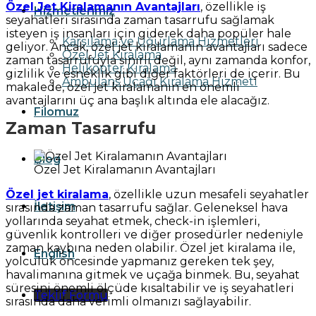
Özel Jet Kiralamanın Avantajları
, özellikle iş
Hizmetlerimiz
seyahatleri sırasında zaman tasarrufu sağlamak
isteyen iş insanları için giderek daha popüler hale
Karşılama ve Uğurlama Hizmetleri
geliyor. Ancak, özel jet kiralamanın avantajları sadece
Özel Jet Kiralama
zaman tasarrufuyla sınırlı değil, aynı zamanda konfor,
Helikopter Kiralama
gizlilik ve esneklik gibi diğer faktörleri de içerir. Bu
Ambulans Uçağı Kiralama Hizmeti
makalede, özel jet kiralamanın en önemli
avantajlarını üç ana başlık altında ele alacağız.
Filomuz
Zaman Tasarrufu
Blog
Özel Jet Kiralamanın Avantajları
Özel jet kiralama
, özellikle uzun mesafeli seyahatler
İletişim
sırasında zaman tasarrufu sağlar. Geleneksel hava
yollarında seyahat etmek, check-in işlemleri,
güvenlik kontrolleri ve diğer prosedürler nedeniyle
zaman kaybına neden olabilir. Özel jet kiralama ile,
English
yolculuk öncesinde yapmanız gereken tek şey,
havalimanına gitmek ve uçağa binmek. Bu, seyahat
süresini önemli ölçüde kısaltabilir ve iş seyahatleri
Teklif Formu
sırasında daha verimli olmanızı sağlayabilir.