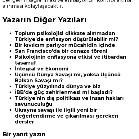
dengenin sağlanması ve enflasyonun kontrol altına
alınması kolaylaşacaktır.
Yazarın Diğer Yazıları
Toplum psikolojisi dikkate alınmadan
Türkiye’de enflasyon düşürülebilir mi?
Bir kıvılcım parlıyor mücahidin içinde
San Francisco’da bir cenaze töreni
Psikolojinin enflasyona etkisi ve itibardan
tasarruf
İntegral ve Ekonomi
Üçüncü Dünya Savaşı mı, yoksa Üçüncü
Balkan Savaşı mı?
Türkiye yüzyılında dünya ve biz
İBB’de güç zehirlenmesi mi başladı?
Türkiye’nin dış politikası ve insan hakları
savunuculuğu
Ukrayna savaşı ile ilgili yeni bir
değerlendirme ve çıkarılması gereken
dersler
Bir yanıt yazın