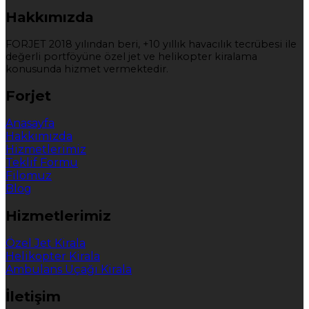
Hakkımızda
FORJET 2018 yılından beri, +10 yıllık havacılık tecrübesi ile
değerli portföyüne özel jet ve helikopter kiralama
konusunda hizmet vermektedir.
Forjet
Anasayfa
Hakkımızda
Hizmetlerimiz
Teklif Formu
Filomuz
Blog
Hizmetlerimiz
Özel Jet Kirala
Helikopter Kirala
Ambulans Uçağı Kirala
İletişim