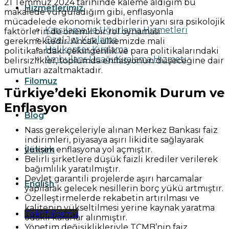
21 Temmuz 2024 tarihinde kaleme aldığım bu
Hizmetlerimiz
makalede vurguladığım gibi, enflasyonla
mücadelede ekonomik tedbirlerin yanı sıra psikolojik
Karşılama ve Uğurlama Hizmetleri
faktörlerin de önemli bir rol oynaması
Özel Jet Kiralama
gerekmektedir. Ancak, ülkemizde mali
Helikopter Kiralama
politikalardaki çekingenlik ve para politikalarındaki
Ambulans Uçağı Kiralama Hizmeti
belirsizlikler, toplumda enflasyonun düşeceğine dair
umutları azaltmaktadır.
Filomuz
Türkiye’deki Ekonomik Durum ve
Enflasyon
Blog
Nass gerekçeleriyle alınan Merkez Bankası faiz
indirimleri, piyasaya aşırı likidite sağlayarak
yüksek enflasyona yol açmıştır.
İletişim
Belirli şirketlere düşük faizli krediler verilerek
bağımlılık yaratılmıştır.
Devlet garantili projelerde aşırı harcamalar
English
yapılarak gelecek nesillerin borç yükü artmıştır.
Özelleştirmelerde rekabetin artırılması ve
kalitenin yükseltilmesi yerine kaynak yaratma
Teklif Formu
odaklı kararlar alınmıştır.
Yönetim değişiklikleriyle TCMB’nin faiz