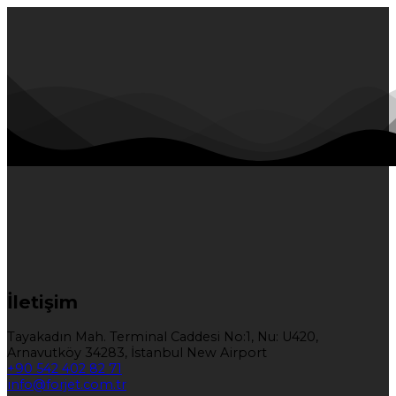
İletişim
Tayakadın Mah. Terminal Caddesi No:1, Nu: U420,
Arnavutköy 34283, İstanbul New Airport
+90 542 402 82 71
info@forjet.com.tr