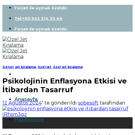
Skip
Forjet ile uçmak özeldir.
to
content
Tel:+90 543 314 33 44
Forjet ile uçmak özeldir.
Genel
,
jet kiralama
,
özel jet
,
özel jet kiralama
Psikolojinin Enflasyona Etkisi ve
İtibardan Tasarruf
Anasayfa
12 Ağustos 2024
’' te gönderildi
sobesoft
tarafından
Hakkımızda
12
Ağu