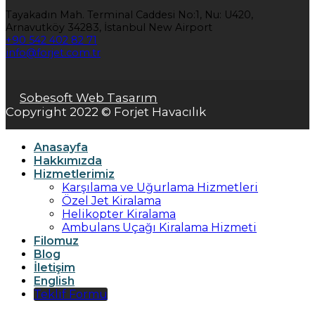
Tayakadın Mah. Terminal Caddesi No:1, Nu: U420,
Arnavutköy 34283, İstanbul New Airport
+90 542 402 82 71
info@forjet.com.tr
Sobesoft Web Tasarım
Copyright 2022 © Forjet Havacılık
Anasayfa
Hakkımızda
Hizmetlerimiz
Karşılama ve Uğurlama Hizmetleri
Özel Jet Kiralama
Helikopter Kiralama
Ambulans Uçağı Kiralama Hizmeti
Filomuz
Blog
İletişim
English
Teklif Formu