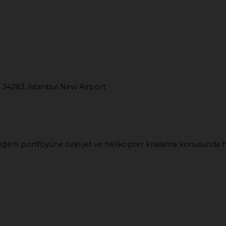
 34283, İstanbul New Airport
e değerli portföyüne özel jet ve helikopter kiralama konusunda