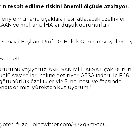
ın tespit edilme riskini önemli ölçüde azaltıyor.
riyle muharip uçaklara nesil atlatacak özellikler
; KAAN ve muharip İHA’lar düşük görünürlük
anayii Başkanı Prof. Dr. Haluk Görgün, sosyal medya
vam etti:
n gururunu yaşıyoruz. ASELSAN Milli AESA Uçak Burun
lü savaşçıları haline getiriyor. AESA radarı ile F-16
rünürlük özellikleriyle 5’inci nesil ve ötesinde
endislerimizi yürekten kutluyorum.”
rüş ötesi füze… pic.twitter.com/H3Xq5m9tg0