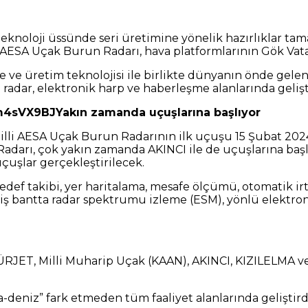
knoloji üssünde seri üretimine yönelik hazırlıklar tam
len AESA Uçak Burun Radarı, hava platformlarının Gök Vat
ve üretim teknolojisi ile birlikte dünyanın önde gelen r
 radar, elektronik harp ve haberleşme alanlarında geliş
Yakın zamanda uçuşlarına başlıyor
illi AESA Uçak Burun Radarının ilk uçuşu 15 Şubat 2024’
adarı, çok yakın zamanda AKINCI ile de uçuşlarına başlay
uçuşlar gerçekleştirilecek.
f takibi, yer haritalama, mesafe ölçümü, otomatik irti
geniş bantta radar spektrumu izleme (ESM), yönlü elekt
ET, Milli Muharip Uçak (KAAN), AKINCI, KIZILELMA ve 
-deniz” fark etmeden tüm faaliyet alanlarında geliştird