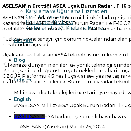
ASELSAN’ın ürettiği ASEA Uçak Burun Radarı, F-16 sav
Karşılama ve Uğurlama Hizmetleri
Özel Jet Kiralama
ASELSAN tarafından tamamen milli imkânlarla geliştir
Helikopter Kiralama
kazandıracak. ASELSAN AESA Burun Radarı ile F-16 ÖZ
Ambulans Uçağı Kiralama Hizmeti
özellikleriyle 5’inci nesil ve ötesinde platformlar halin
Türk savunma sanayi için dönüm noktalarından olan p
Filomuz
hesabından açıkladı.
Uçaklara nesil atlatan AESA teknolojisinin ülkemizin 
Blog
“Ülkemize dünyanın en ileri aviyonik teknolojilerind
Radarı, sahip olduğu üstün yeteneklerle muharip uçaklar
ÖZGÜR Platformu 4,5 nesil uçaklar seviyesine taşınırke
İletişim
platformlar haline gelecek. Bu üst düzey radar tekn
Milli havacılık teknolojilerinde tarih yazmaya dev
English
.
✅ASELSAN Milli #AESA Uçak Burun Radarı, ilk uç
.
Teklif Formu
✅ASELSAN AESA Radarı; eş zamanlı hava-hava ve ha
— ASELSAN (@aselsan) March 26, 2024