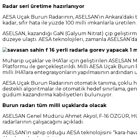
Radar seri üretime hazırlanıyor
AESA Uçak Burun Radarının, ASELSAN’ın Ankara’daki te
kadar, sıfır hata ile yüzde 100 milli imkanlarla üreti
ASELSAN, kazandığı GaN (Galyum Nitrat) çip geliştirme 
düzeye ulaştı. AESA teknolojileri, zamanla ASELSAN’da
Muharip uçaklar ve İHA’lar için geliştirilen ASELSAN M
Platformu ile gerçekleştirildi. Milli AESA Uçak Burun R
milli İHA’lara entegrasyonların yapılmasının ardından 
AESA Uçak Burun Radarının otomatik tanıma, çoklu hede
destekli algoritmalar ile otomatik hedef sınırlama, 
güdüm kazandırma kabiliyetleri bulunuyor.
Burun radarı tüm milli uçaklarda olacak
ASELSAN Genel Müdürü Ahmet Akyol, F-16 ÖZGÜR, HÜRJ
radarlarının çalışacağını açıkladı.
ASELSAN’ın sahip olduğu AESA teknolojisini “kara-hava