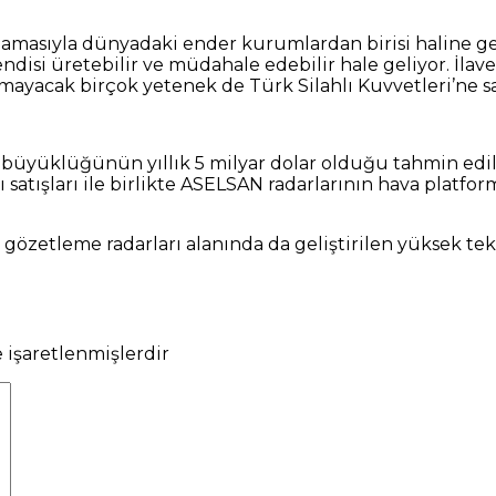
amasıyla dünyadaki ender kurumlardan birisi haline geld
disi üretebilir ve müdahale edebilir hale geliyor. İlave
anamayacak birçok yetenek de Türk Silahlı Kuvvetleri’ne s
 büyüklüğünün yıllık 5 milyar dolar olduğu tahmin edi
 satışları ile birlikte ASELSAN radarlarının hava platfor
 gözetleme radarları alanında da geliştirilen yüksek tek
e işaretlenmişlerdir