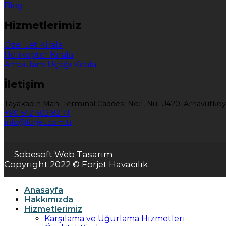
Blog
Hizmetlerimiz
Özel Jet Kirala
Helikopter Kirala
Ambulans Uçağı Kirala
İletişim
Tayakadın Mah. Terminal Caddesi No:1, Nu: U420, Arnavutköy
+90 542 402 82 71
info@forjet.com.tr
Sobesoft Web Tasarım
Copyright 2022 © Forjet Havacılık
Anasayfa
Hakkımızda
Hizmetlerimiz
Karşılama ve Uğurlama Hizmetleri