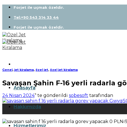
Skip
Forjet ile uçmak özeldir.
to
content
Tel:+90 543 314 33 44
Forjet ile uçmak özeldir.
Genel
,
jet kiralama
,
özel jet
,
özel jet kiralama
Savaşan Şahin F-16 yerli radarla g
Anasayfa
24 Nisan 2024
’' te gönderildi
sobesoft
tarafından
24
Hakkımızda
Nis
Hizmetlerimiz