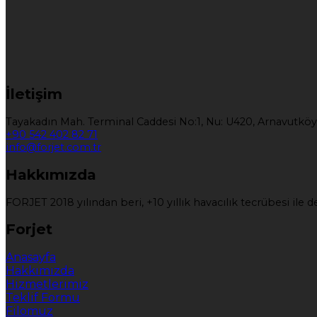
İletişim
Tayakadın Mah. Terminal Caddesi No:1, Nu: U420, Arnavutköy
+90 542 402 82 71
info@forjet.com.tr
Hakkımızda
FORJET 2018 yılından beri, +10 yıllık havacılık tecrübesi il
Forjet
Anasayfa
Hakkımızda
Hizmetlerimiz
Teklif Formu
Filomuz