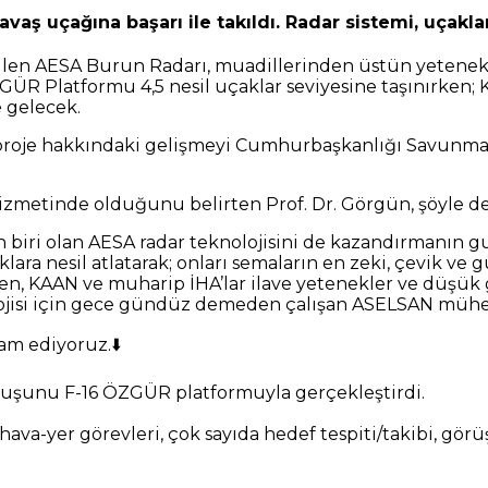
aş uçağına başarı ile takıldı. Radar sistemi, uçaklar
ilen AESA Burun Radarı, muadillerinden üstün yetenekle
GÜR Platformu 4,5 nesil uçaklar seviyesine taşınırken
e gelecek.
roje hakkındaki gelişmeyi Cumhurbaşkanlığı Savunma S
hizmetinde olduğunu belirten Prof. Dr. Görgün, şöyle de
en biri olan AESA radar teknolojisini de kazandırmanı
a nesil atlatarak; onları semaların en zeki, çevik ve güç
n, KAAN ve muharip İHA’lar ilave yetenekler ve düşük gö
olojisi için gece gündüz demeden çalışan ASELSAN müh
am ediyoruz.⬇️
uşunu F-16 ÖZGÜR platformuyla gerçekleştirdi.
va-yer görevleri, çok sayıda hedef tespiti/takibi, gö