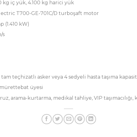
 kg iç yük, 4.100 kg harici yük
lectric T700-GE-701C/D turboşaft motor
hp (1.410 kW)
/s
 tam teçhizatlı asker veya 4 sedyeli hasta taşıma kapasit
2 mürettebat üyesi
ruz, arama-kurtarma, medikal tahliye, VIP taşımacılığı, 