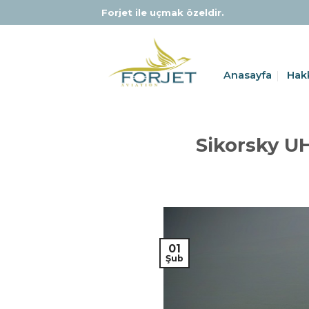
Skip
Forjet ile uçmak özeldir.
to
content
Anasayfa
Hak
Sikorsky UH
01
Şub