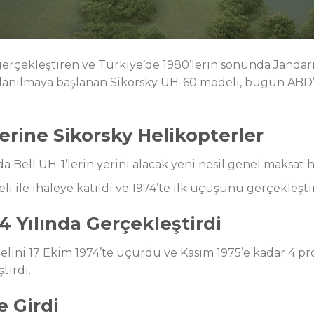
 gerçekleştiren ve Türkiye’de 1980’lerin sonunda Jand
ullanılmaya başlanan Sikorsky UH-60 modeli, bugün ABD’d
Yerine Sikorsky Helikopterler
 Bell UH-1’lerin yerini alacak yeni nesil genel maksat he
i ile ihaleye katıldı ve 1974’te ilk uçuşunu gerçekleştir
4 Yılında Gerçekleştirdi
elini 17 Ekim 1974’te uçurdu ve Kasım 1975’e kadar 4 pr
tirdi.
 Girdi