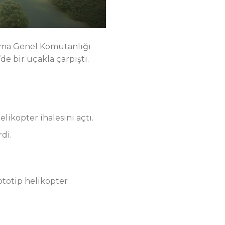
arma Genel Komutanlığı
e bir uçakla çarpıştı.
likopter ihalesini açtı.
di.
ototip helikopter