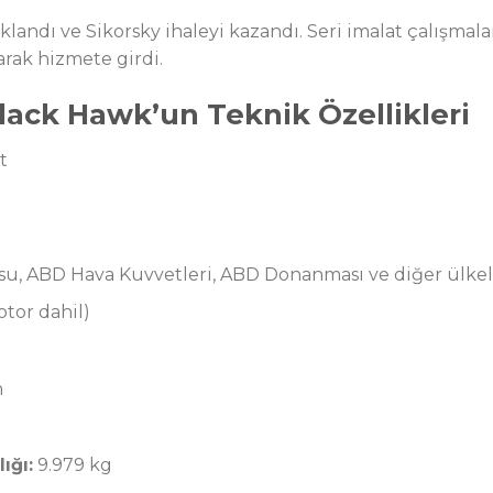
klandı ve Sikorsky ihaleyi kazandı. Seri imalat çalışmala
arak hizmete girdi.
lack Hawk’un Teknik Özellikleri
t
, ABD Hava Kuvvetleri, ABD Donanması ve diğer ülkel
otor dahil)
m
ığı:
9.979 kg