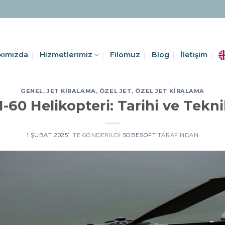
kımızda
Hizmetlerimiz
Filomuz
Blog
İletişim
GENEL
,
JET KIRALAMA
,
ÖZEL JET
,
ÖZEL JET KIRALAMA
-60 Helikopteri: Tarihi ve Teknik
1 ŞUBAT 2025
’' TE GÖNDERILDI
SOBESOFT
TARAFINDAN