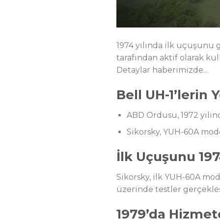
1974 yılında ilk uçuşunu
tarafından aktif olarak k
Detaylar haberimizde…
Bell UH-1’lerin 
ABD Ordusu, 1972 yılında
Sikorsky, YUH-60A model
İlk Uçuşunu 197
Sikorsky, ilk YUH-60A mod
üzerinde testler gerçekleş
1979’da Hizmete