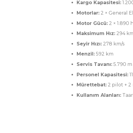
Kargo Kapasitesi:
1.200
Motorlar:
2 × General E
Motor Gücü:
2 × 1.890 
Maksimum Hız:
294 km
Seyir Hızı:
278 km/s
Menzil:
592 km
Servis Tavanı:
5.790 m
Personel Kapasitesi:
11
Mürettebat:
2 pilot + 
Kullanım Alanları:
Taar