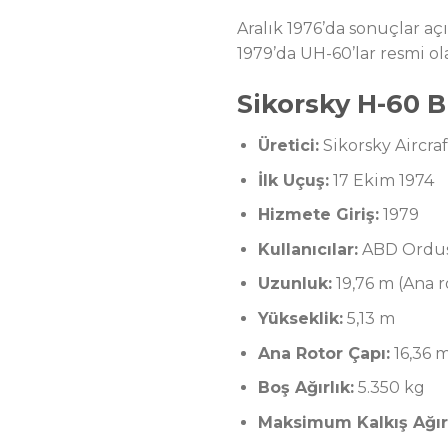
Aralık 1976’da sonuçlar açı
1979’da UH-60’lar resmi ol
Sikorsky H-60 B
Üretici:
Sikorsky Aircraf
İlk Uçuş:
17 Ekim 1974
Hizmete Giriş:
1979
Kullanıcılar:
ABD Ordusu
Uzunluk:
19,76 m (Ana r
Yükseklik:
5,13 m
Ana Rotor Çapı:
16,36 
Boş Ağırlık:
5.350 kg
Maksimum Kalkış Ağırl