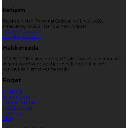
İletişim
Tayakadın Mah. Terminal Caddesi No:1, Nu: U420,
Arnavutköy 34283, İstanbul New Airport
+90 542 402 82 71
info@forjet.com.tr
Hakkımızda
FORJET 2018 yılından beri, +10 yıllık havacılık tecrübesi ile
değerli portföyüne özel jet ve helikopter kiralama
konusunda hizmet vermektedir.
Forjet
Anasayfa
Hakkımızda
Hizmetlerimiz
Teklif Formu
Filomuz
Blog