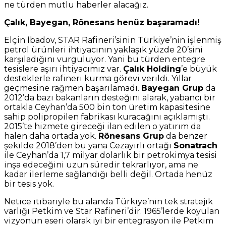
ne türden mutlu haberler alacağız.
Çalık, Bayegan, Rönesans henüz başaramadı!
Elçin İbadov, STAR Rafineri’sinin Türkiye’nin işlenmiş
petrol ürünleri ihtiyacının yaklaşık yüzde 20’sini
karşıladığını vurguluyor. Yani bu türden entegre
tesislere aşırı ihtiyacımız var.
Çalık Holding
’e büyük
desteklerle rafineri kurma görevi verildi. Yıllar
geçmesine rağmen başarılamadı.
Bayegan Grup
da
2012’da bazı bakanların desteğini alarak, yabancı bir
ortakla Ceyhan’da 500 bin ton üretim kapasitesine
sahip polipropilen fabrikası kuracağını açıklamıştı.
2015’te hizmete gireceği ilan edilen o yatırım da
halen daha ortada yok.
Rönesans Grup
da benzer
şekilde 2018’den bu yana Cezayirli ortağı
Sonatrach
ile Ceyhan’da 1,7 milyar dolarlık bir petrokimya tesisi
inşa edeceğini uzun süredir tekrarlıyor, ama ne
kadar ilerleme sağlandığı belli değil. Ortada henüz
bir tesis yok.
Netice itibariyle bu alanda Türkiye’nin tek stratejik
varlığı Petkim ve Star Rafineri’dir. 1965’lerde koyulan
vizyonun eseri olarak iyi bir entegrasyon ile Petkim