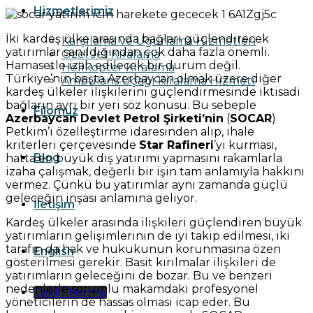
Hizmetlerimiz
İki kardeş ülke arasında bağları güçlendirecek
Karşılama ve Uğurlama Hizmetleri
yatırımlar sanıldığından çok daha fazla önemli.
Özel Jet Kiralama
Hamasetle izah edilecek bir durum değil.
Helikopter Kiralama
Türkiye’nin başta Azerbaycan olmak üzere diğer
Ambulans Uçağı Kiralama Hizmeti
kardeş ülkeler ilişkilerini güçlendirmesinde iktisadi
bağların ayrı bir yeri söz konusu. Bu sebeple
Filomuz
Azerbaycan Devlet Petrol Şirketi’nin
(
SOCAR
)
Petkim’i özelleştirme idaresinden alıp, ihale
kriterleri çerçevesinde
Star Rafineri
’yi kurması,
Blog
hatta en büyük dış yatırımı yapmasını rakamlarla
izaha çalışmak, değerli bir işin tam anlamıyla hakkını
vermez. Çünkü bu yatırımlar aynı zamanda güçlü
geleceğin inşası anlamına geliyor.
İletişim
Kardeş ülkeler arasında ilişkileri güçlendiren büyük
yatırımların gelişimlerinin de iyi takip edilmesi, iki
tarafın da hak ve hukukunun korunmasına özen
English
gösterilmesi gerekir. Basit kırılmalar ilişkileri de
yatırımların geleceğini de bozar. Bu ve benzeri
nedenlerle sorumlu makamdaki profesyonel
Teklif Formu
yöneticilerin de hassas olması icap eder. Bu