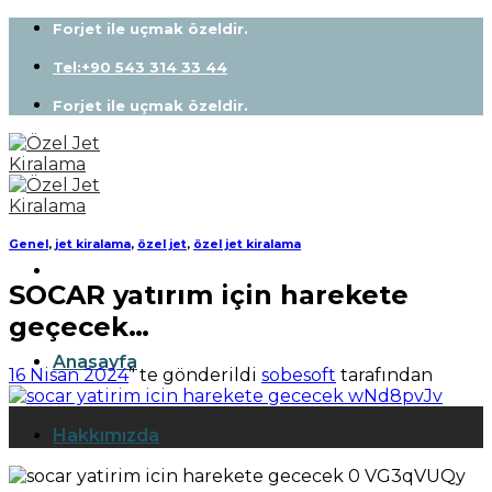
Skip
Forjet ile uçmak özeldir.
to
content
Tel:+90 543 314 33 44
Forjet ile uçmak özeldir.
Genel
,
jet kiralama
,
özel jet
,
özel jet kiralama
SOCAR yatırım için harekete
geçecek…
Anasayfa
16 Nisan 2024
’' te gönderildi
sobesoft
tarafından
16
Hakkımızda
Nis