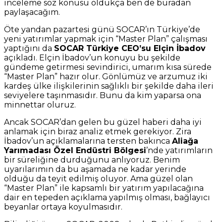
inceleme söz konusu oldukça ben de buradan
paylaşacağım.
Öte yandan pazartesi günü SOCAR’ın Türkiye’de
yeni yatırımlar yapmak için “Master Plan” çalışması
yaptığını da
SOCAR Türkiye CEO’su Elçin İbadov
açıkladı. Elçin İbadov’un konuyu bu şekilde
gündeme getirmesi sevindirici, umarım kısa sürede
“Master Plan” hazır olur. Gönlümüz ve arzumuz iki
kardeş ülke ilişkilerinin sağlıklı bir şekilde daha ileri
seviyelere taşınmasıdır. Bunu da kim yaparsa ona
minnettar oluruz.
Ancak SOCAR’dan gelen bu güzel haberi daha iyi
anlamak için biraz analiz etmek gerekiyor. Zira
İbadov’un açıklamalarına tersten bakınca
Aliağa
Yarımadası Özel Endüstri Bölgesi
’nde yatırımların
bir süreliğine durduğunu anlıyoruz. Benim
uyarılarımın da bu aşamada ne kadar yerinde
olduğu da teyit edilmiş oluyor. Ama güzel olan
“Master Plan” ile kapsamlı bir yatırım yapılacağına
dair en tepeden açıklama yapılmış olması, bağlayıcı
beyanlar ortaya koyulmasıdır.