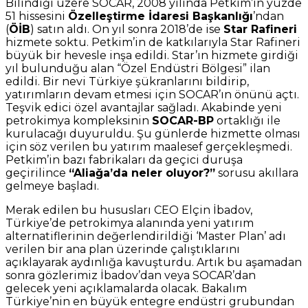
Bilindiği üzere SOCAR, 2008 yılında Petkim’in yüzde
51 hissesini
Özelleştirme İdaresi Başkanlığı
’ndan
(
ÖİB
) satın aldı. On yıl sonra 2018’de ise
Star Rafineri
hizmete soktu. Petkim’in de katkılarıyla Star Rafineri
büyük bir hevesle inşa edildi. Star’ın hizmete girdiği
yıl bulunduğu alan “Özel Endüstri Bölgesi” ilan
edildi. Bir nevi Türkiye şükranlarını bildirip,
yatırımların devam etmesi için SOCAR’ın önünü açtı.
Teşvik edici özel avantajlar sağladı. Akabinde yeni
petrokimya kompleksinin
SOCAR-BP
ortaklığı ile
kurulacağı duyuruldu. Şu günlerde hizmette olması
için söz verilen bu yatırım maalesef gerçekleşmedi.
Petkim’in bazı fabrikaları da geçici duruşa
geçirilince
“Aliağa’da neler oluyor?”
sorusu akıllara
gelmeye başladı.
Merak edilen bu hususları CEO Elçin İbadov,
Türkiye’de petrokimya alanında yeni yatırım
alternatiflerinin değerlendirildiği ‘Master Plan’ adı
verilen bir ana plan üzerinde çalıştıklarını
açıklayarak aydınlığa kavuşturdu. Artık bu aşamadan
sonra gözlerimiz İbadov’dan veya SOCAR’dan
gelecek yeni açıklamalarda olacak. Bakalım
Türkiye’nin en büyük entegre endüstri grubundan