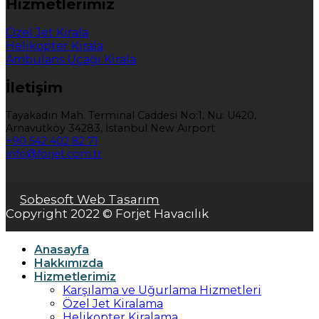
Hizmetlerimiz
Özel Jet Kirala
Helikopter Kirala
Ambulans Uçağı Kirala
İletişim
Tayakadın Mah. Terminal Caddesi No:1, Nu: U420,
Arnavutköy 34283, İstanbul New Airport
+90 542 402 82 71
info@forjet.com.tr
Sobesoft Web Tasarım
Copyright 2022 © Forjet Havacılık
Anasayfa
Hakkımızda
Hizmetlerimiz
Karşılama ve Uğurlama Hizmetleri
Özel Jet Kiralama
Helikopter Kiralama