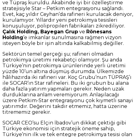
ve Tüpraş kuruldu. Akabinde iyi bir özelleştirme
stratejisiyle Star – Petkim entegrasyonu sağlandı.
Evet, kaç yıldır Ceyhan’da rafineri kurulacak deniyor,
kurulamıyor. Yıllardır yeni petrokimya tesisleri
konuşuluyor, polipropilen fabrikaları zikrediliyor.
Çalık Holding, Bayegan Grup
ve
Rönesans
Holding
’e imkanlar sunulmasına rağmen vizyon
isteyen böyle bir işin altında kalkabilmiş değiller.
Sektörün temel gerçeği şu; rafineri olmadan
petrokimya üretimi rekabetçi olamıyor. Şu anda
Türkiye’nin petrokimya ürünlerinde yerli üretimi
yüzde 10’un altına düşmüş durumda. Ülkemizde
hâlihazırda iki rafineri var. Koç Grubu’nun TÜPRAŞ’ı
ile SOCAR’ın Star rafineleri. Bu iki grubun bu alana
daha fazla yatırım yapmaları gerekir. Neden uzak
durduklarına anlam veremiyorum. Anlaşılacağı
üzere Petkim-Star entegrasyonu çok kıymetli sanayi
yatırımdır. Değerini takdir etmemiz, hatta üzerine
titrememiz gerekir.
SOCAR CEO’su Elçin İbadov’un dikkat çektiği gibi
Türkiye ekonomisi için stratejik öneme sahip,
Türkiye’nin ilk ve tek entegre petrokimya tesisi olan