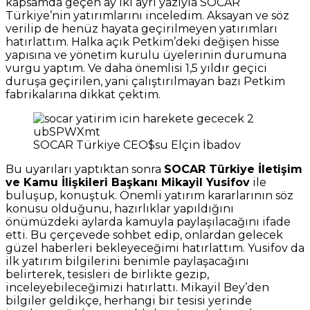
kapsamda geçen ay iki ayrı yazıyla SOCAR
Türkiye’nin yatırımlarını inceledim. Aksayan ve söz
verilip de henüz hayata geçirilmeyen yatırımları
hatırlattım. Halka açık Petkim’deki değişen hisse
yapısına ve yönetim kurulu üyelerinin durumuna
vurgu yaptım. Ve daha önemlisi 1,5 yıldır geçici
duruşa geçirilen, yani çalıştırılmayan bazı Petkim
fabrikalarına dikkat çektim.
SOCAR Türkiye CEO$su Elçin İbadov
Bu uyarıları yaptıktan sonra
SOCAR Türkiye İletişim
ve Kamu İlişkileri Başkanı Mikayil Yusifov
ile
buluşup, konuştuk. Önemli yatırım kararlarının söz
konusu olduğunu, hazırlıklar yapıldığını
önümüzdeki aylarda kamuyla paylaşılacağını ifade
etti. Bu çerçevede sohbet edip, onlardan gelecek
güzel haberleri bekleyeceğimi hatırlattım. Yusifov da
ilk yatırım bilgilerini benimle paylaşacağını
belirterek, tesisleri de birlikte gezip,
inceleyebileceğimizi hatırlattı. Mikayil Bey’den
bilgiler geldikçe, herhangi bir tesisi yerinde