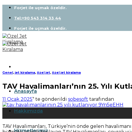
Skip
Forjet ile uçmak özeldir.
to
content
Tel:+90 543 314 33 44
Forjet ile uçmak özeldir.
Genel
,
jet kiralama
,
özel jet
,
özel jet kiralama
TAV Havalimanları’nın 25. Yılı Kutl
Anasayfa
11 Ocak 2025
’' te gönderildi
sobesoft
tarafından
11
Hakkımızda
Oca
TAV Havalimanları, Türkiye’nin önde gelen havalimanı i
Hizmetlerimiz
hizmete açarak başlayan TAV Havalimanları, çeyrek yüz