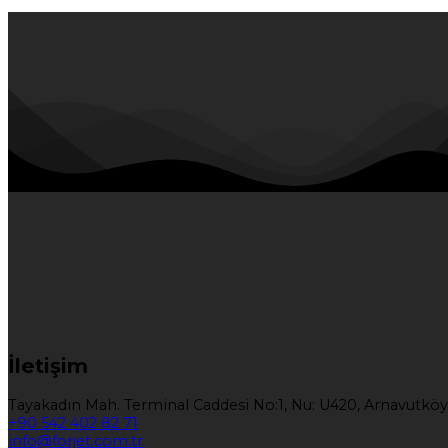
İletişim
Tayakadın Mah. Terminal Caddesi No:1, Nu: U420, Arnavutköy
+90 542 402 82 71
info@forjet.com.tr