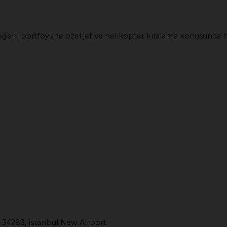
e değerli portföyüne özel jet ve helikopter kiralama konusunda
 34283, İstanbul New Airport