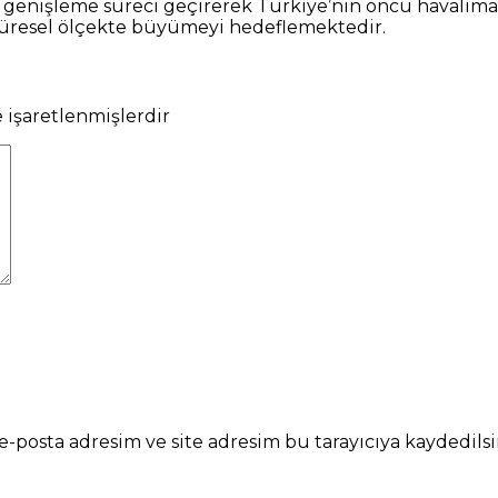
 ve genişleme süreci geçirerek Türkiye’nin öncü haval
 küresel ölçekte büyümeyi hedeflemektedir.
e işaretlenmişlerdir
-posta adresim ve site adresim bu tarayıcıya kaydedilsi