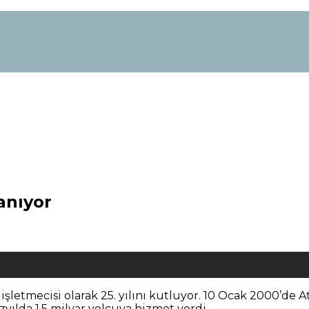
anıyor
şletmecisi olarak 25. yılını kutluyor. 10 Ocak 2000’de A
yılda 1,5 milyar yolcuya hizmet verdi.