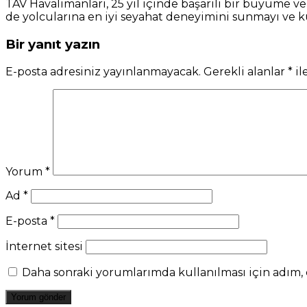
TAV Havalimanları, 25 yıl içinde başarılı bir büyüme
de yolcularına en iyi seyahat deneyimini sunmayı ve
Bir yanıt yazın
E-posta adresiniz yayınlanmayacak.
Gerekli alanlar
*
il
Yorum
*
Ad
*
E-posta
*
İnternet sitesi
Daha sonraki yorumlarımda kullanılması için adım, e