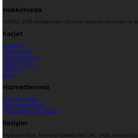
Hakkımızda
FORJET 2018 yılından beri, +10 yıllık havacılık tecrübesi il
Forjet
Anasayfa
Hakkımızda
Hizmetlerimiz
Teklif Formu
Filomuz
Blog
Hizmetlerimiz
Özel Jet Kirala
Helikopter Kirala
Ambulans Uçağı Kirala
İletişim
Tayakadın Mah. Terminal Caddesi No:1, Nu: U420, Arnavutköy