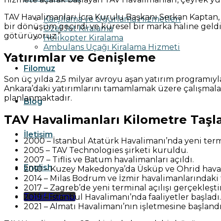
TAV Havalimanları İcra Kurulu Başkanı Serkan Kaptan, 
Karşılama ve Uğurlama Hizmetleri
bir dönüşüm geçirdi ve küresel bir marka haline geldi
Özel Jet Kiralama
götürüyoruz.”
Helikopter Kiralama
Ambulans Uçağı Kiralama Hizmeti
Yatırımlar ve Genişleme
Filomuz
Son üç yılda 2,5 milyar avroyu aşan yatırım programıyl
Ankara’daki yatırımlarını tamamlamak üzere çalışmala
planlanmaktadır.
Blog
TAV Havalimanları Kilometre Taşla
İletişim
2000 – İstanbul Atatürk Havalimanı’nda yeni termin
2005 – TAV Technologies şirketi kuruldu.
2007 – Tiflis ve Batum havalimanları açıldı.
English
2010 – Kuzey Makedonya’da Üsküp ve Ohrid haval
2014 – Milas Bodrum ve İzmir havalimanlarındaki f
2017 – Zagreb’de yeni terminal açılışı gerçekleştir
Teklif Formu
2019 – İstanbul Havalimanı’nda faaliyetler başladı.
2021 – Almatı Havalimanı’nın işletmesine başlandı