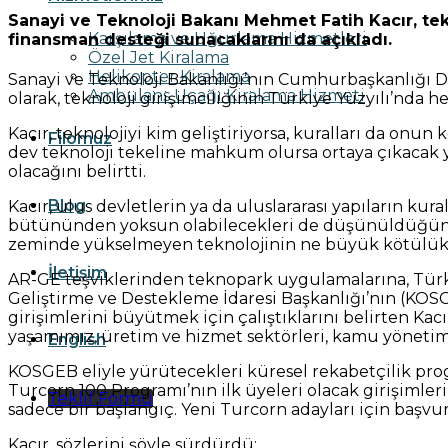
Sanayi ve Teknoloji Bakanı Mehmet Fatih Kacır, tekn
Karşılama ve Uğurlama Hizmetleri
finansman desteği sunacaklarını da açıkladı.
Özel Jet Kiralama
Helikopter Kiralama
Sanayi ve Teknoloji Bakanlığı’nın Cumhurbaşkanlığı 
Ambulans Uçağı Kiralama Hizmeti
olarak, teknoloji girişimciliğinin Türkiye Yüzyılı’nda 
Kacır, teknolojiyi kim geliştiriyorsa, kuralları da on
Filomuz
dev teknoloji tekeline mahkum olursa ortaya çıkacak yen
olacağını belirtti.
Blog
Kacır, ulus devletlerin ya da uluslararası yapıların kur
bütününden yoksun olabilecekleri de düşünüldüğünde 
zeminde yükselmeyen teknolojinin ne büyük kötülükler
İletişim
AR-GE teşviklerinden teknopark uygulamalarına, Türk
Geliştirme ve Destekleme İdaresi Başkanlığı’nın (KOS
girişimlerini büyütmek için çalıştıklarını belirten Ka
yaşamımız, üretim ve hizmet sektörleri, kamu yönetim
English
KOSGEB eliyle yürütecekleri küresel rekabetçilik pro
Turcorn 100 Programı’nın ilk üyeleri olacak girişimleri
Teklif Formu
sadece bir başlangıç. Yeni Turcorn adayları için başv
Kacır, sözlerini şöyle sürdürdü: