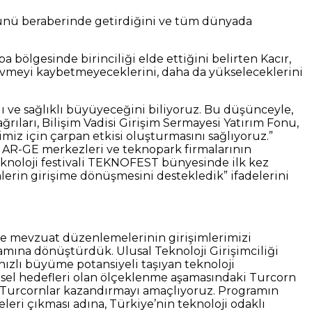
şüşünü beraberinde getirdiğini ve tüm dünyada
 bölgesinde birinciliği elde ettiğini belirten Kacır,
u ivmeyi kaybetmeyeceklerini, daha da yükseleceklerini
zlı ve sağlıklı büyüyeceğini biliyoruz. Bu düşünceyle,
rıları, Bilişim Vadisi Girişim Sermayesi Yatırım Fonu,
iz için çarpan etkisi oluşturmasını sağlıyoruz.”
 AR-GE merkezleri ve teknopark firmalarının
teknoloji festivali TEKNOFEST bünyesinde ilk kez
lerin girişime dönüşmesini destekledik” ifadelerini
 ve mevzuat düzenlemelerinin girişimlerimizi
ramına dönüştürdük. Ulusal Teknoloji Girişimciliği
ızlı büyüme potansiyeli taşıyan teknoloji
resel hedefleri olan ölçeklenme aşamasındaki Turcorn
eni Turcornlar kazandırmayı amaçlıyoruz. Programın
leri çıkması adına, Türkiye’nin teknoloji odaklı