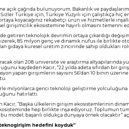
ne açık çağrıda bulunuyorum. Bakanlık ve paydaşlarımızl
Sizler Türkiye için, Türkiye Yüzyılı için çalıştıkça hiç e
 ve ortaya koyacağınız rekabetçi ürün ve hizmetlerle in
l girişimcilik ekosistemine hayırlı olmasını temenni e
e getiren teknolojik devrimin ortaya çıkardığı değişim
çizerek, 85 milyon genç ve dinamik nüfus ile birlikte o
n gıdaya küresel üretim zincirinde sahip oldukları rolün
acak olan 208 üniversite ve araştırma altyapılarında yü
duğunu kaydeden Kacır, “22 yılda adeta sıfırdan bir gir
asyon yapan girişimlerin sayısını 56’dan 10 binin üzeri
tu.
e milyonlarca genci teknoloji geliştirme yolculuğuna k
uğunu hatırlattı.
acır, “Başka ülkelerin girişim ekosistemlerinin dinamikl
ekosisteminde hep birlikte inşa ediyoruz. Toplumun tüm
 bu model; başarılı oldukça dünyaya örnek olacaktır” 
n teknogirişim hedefini koyduk”