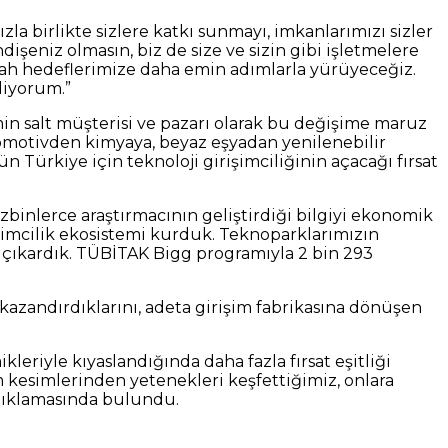
a birlikte sizlere katkı sunmayı, imkanlarımızı sizler
ndişeniz olmasın, biz de size ve sizin gibi işletmelere
şallah hedeflerimize daha emin adımlarla yürüyeceğiz.
diyorum.”
in salt müşterisi ve pazarı olarak bu değişime maruz
tomotivden kimyaya, beyaz eşyadan yenilenebilir
 Türkiye için teknoloji girişimciliğinin açacağı fırsat
zbinlerce araştırmacının geliştirdiği bilgiyi ekonomik
işimcilik ekosistemi kurduk. Teknoparklarımızın
ne çıkardık. TÜBİTAK Bigg programıyla 2 bin 293
azandırdıklarını, adeta girişim fabrikasına dönüşen
eriyle kıyaslandığında daha fazla fırsat eşitliği
 kesimlerinden yetenekleri keşfettiğimiz, onlara
açıklamasında bulundu.