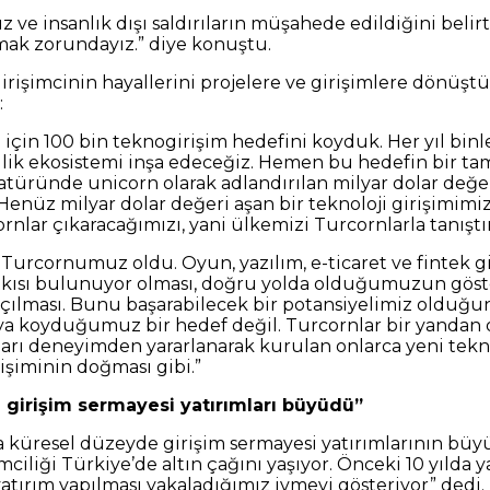
sız ve insanlık dışı saldırıların müşahede edildiğini beli
rmak zorundayız.” diye konuştu.
girişimcinin hayallerini projelere ve girişimlere dönüş
:
0 için 100 bin teknogirişim hedefini koyduk. Her yıl bin
mcilik ekosistemi inşa edeceğiz. Hemen bu hedefin bir t
eratüründe unicorn olarak adlandırılan milyar dolar değer
Henüz milyar dolar değeri aşan bir teknoloji girişimimi
ornlar çıkaracağımızı, yani ülkemizi Turcornlarla tanıştı
7 Turcornumuz oldu. Oyun, yazılım, e-ticaret ve fintek 
tkısı bulunuyor olması, doğru yolda olduğumuzun göst
ılması. Bunu başarabilecek bir potansiyelimiz olduğun
aya koyduğumuz bir hedef değil. Turcornlar bir yandan 
rı deneyimden yararlanarak kurulan onlarca yeni teknolo
şiminin doğması gibi.”
girişim sermayesi yatırımları büyüdü”
küresel düzeyde girişim sermayesi yatırımlarının bü
iliği Türkiye’de altın çağını yaşıyor. Önceki 10 yılda ya
 yatırım yapılması yakaladığımız ivmeyi gösteriyor” dedi.