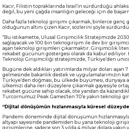
Kacır, Filistin topraklarında İsrail’in sürdürdüğü ahlak
değil, bu yeni çağda insanlığın geleceği için de başa
Daha fazla teknoloji girişimi çıkarmak, binlerce genç 
olduğunun altını çizen Kacır, sözlerini şöyle sürdürdü
“Bu istikamette, Ulusal Girişimcilik Stratejimizde 203
sağlayacak ve 100 bin teknogirişim ile dev bir girişi
aşan teknoloji girişimleri çıkarmaktır. Girişimcilik lit
rekabet gücünün göstergesi olarak da kabul ediliyor. 
Teknoloji Girişimciliği stratejimizde, Türkiye’den unic
Bugüne dek aldıkları yatırımlarda milyar doları aşan 
gelmesinde bakanlık destek ve uygulamalarımızın ka
Türkiye’den doğması, bu ülkede büyümesi, dünyaya aç
ülkemizi daha ileri düzeylere çıkarmak gayesiyle ort
rekabet gücüne sahip olacak, öte yandan da kazandıkla
Turcornumuz Peak Games’ten 70’e yakın teknoloji giri
“Dijital dönüşümün hızlanmasıyla küresel düzeyde 
Pandemi döneminde dijital dönüşümün hızlanmasıyla 
altyapı sayesinde pandemiden bu yana teknoloji girişimc
girişimlerine, sadece son 3 yılda 4 milyar dolara yakın