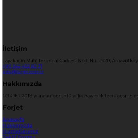
İletişim
Tayakadın Mah. Terminal Caddesi No:1, Nu: U420, Arnavutköy
+90 542 402 82 71
info@forjet.com.tr
Hakkımızda
FORJET 2018 yılından beri, +10 yıllık havacılık tecrübesi il
Forjet
Anasayfa
Hakkımızda
Hizmetlerimiz
Teklif Formu