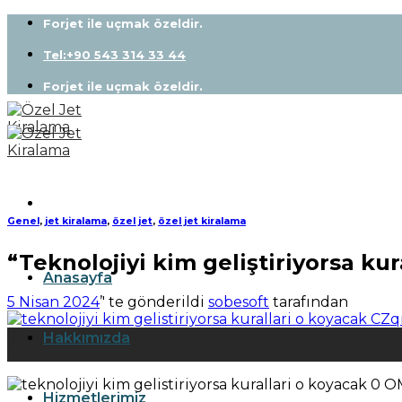
Skip
Forjet ile uçmak özeldir.
to
content
Tel:+90 543 314 33 44
Forjet ile uçmak özeldir.
Genel
,
jet kiralama
,
özel jet
,
özel jet kiralama
“Teknolojiyi kim geliştiriyorsa kur
Anasayfa
5 Nisan 2024
’' te gönderildi
sobesoft
tarafından
05
Hakkımızda
Nis
Hizmetlerimiz