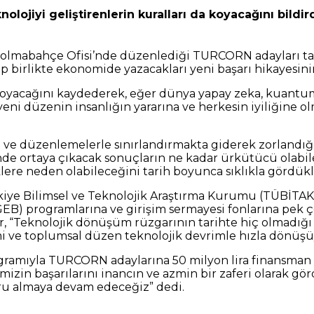
olojiyi geliştirenlerin kuralları da koyacağını bildi
Dolmabahçe Ofisi’nde düzenlediği TURCORN adayları tan
hep birlikte ekonomide yazacakları yeni başarı hikayesin
un koyacağını kaydederek, eğer dünya yapay zeka, kuantum
i düzenin insanlığın yararına ve herkesin iyiliğine olma
al ve düzenlemelerle sınırlandırmakta giderek zorlandığı 
ortaya çıkacak sonuçların ne kadar ürkütücü olabilece
e neden olabileceğini tarih boyunca sıklıkla gördükle
iye Bilimsel ve Teknolojik Araştırma Kurumu (TÜBİTAK)
GEB) programlarına ve girişim sermayesi fonlarına pek 
cır, “Teknolojik dönüşüm rüzgarının tarihte hiç olmadığı
i ve toplumsal düzen teknolojik devrimle hızla dönüşü
gramıyla TURCORN adaylarına 50 milyon lira finansman 
mizin başarılarını inancın ve azmin bir zaferi olarak gö
uru almaya devam edeceğiz” dedi.