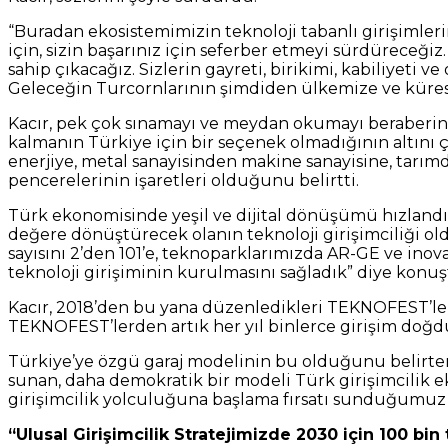
“Buradan ekosistemimizin teknoloji tabanlı girişimleri
için, sizin başarınız için seferber etmeyi sürdüreceğiz. 
sahip çıkacağız. Sizlerin gayreti, birikimi, kabiliyeti
Geleceğin Turcornlarının şimdiden ülkemize ve kürese
Kacır, pek çok sınamayı ve meydan okumayı beraberind
kalmanın Türkiye için bir seçenek olmadığının altını 
enerjiye, metal sanayisinden makine sanayisine, tarımda
pencerelerinin işaretleri olduğunu belirtti.
Türk ekonomisinde yeşil ve dijital dönüşümü hızlandır
değere dönüştürecek olanın teknoloji girişimciliği ol
sayısını 2’den 101’e, teknoparklarımızda AR-GE ve inov
teknoloji girişiminin kurulmasını sağladık” diye konuş
Kacır, 2018’den bu yana düzenledikleri TEKNOFEST’lerl
TEKNOFEST’lerden artık her yıl binlerce girişim doğd
Türkiye’ye özgü garaj modelinin bu olduğunu belirten K
sunan, daha demokratik bir modeli Türk girişimcilik 
girişimcilik yolculuğuna başlama fırsatı sunduğumuz
“Ulusal Girişimcilik Stratejimizde 2030 için 100 bi