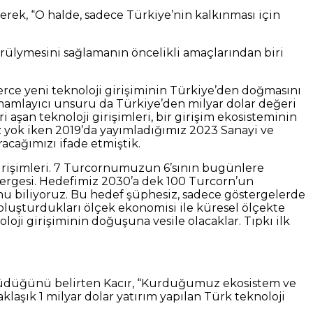
rterek, “O halde, sadece Türkiye’nin kalkınması için
türülymesini sağlamanın öncelikli amaçlarından biri
lerce yeni teknoloji girişiminin Türkiye’den doğmasını
amamlayıcı unsuru da Türkiye’den milyar dolar değeri
i aşan teknoloji girişimleri, bir girişim ekosisteminin
z yok iken 2019’da yayımladığımız 2023 Sanayi ve
racağımızı ifade etmiştik.
girişimleri. 7 Turcornumuzun 6’sının bugünlere
ergesi. Hedefimiz 2030’a dek 100 Turcorn’un
u biliyoruz. Bu hedef şüphesiz, sadece göstergelerde
oluşturdukları ölçek ekonomisi ile küresel ölçekte
ji girişiminin doğuşuna vesile olacaklar. Tıpkı ilk
yüdüğünü belirten Kacır, “Kurduğumuz ekosistem ve
klaşık 1 milyar dolar yatırım yapılan Türk teknoloji