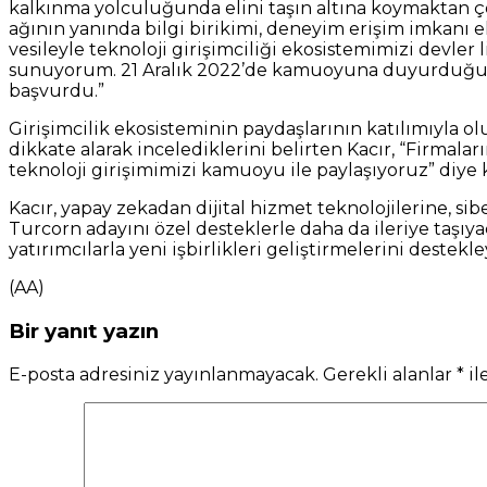
kalkınma yolculuğunda elini taşın altına koymaktan 
ağının yanında bilgi birikimi, deneyim erişim imkanı e
vesileyle teknoloji girişimciliği ekosistemimizi devler
sunuyorum. 21 Aralık 2022’de kamuoyuna duyurduğumu
başvurdu.”
Girişimcilik ekosisteminin paydaşlarının katılımıyla olu
dikkate alarak incelediklerini belirten Kacır, “Firmala
teknoloji girişimimizi kamuoyu ile paylaşıyoruz” diye
Kacır, yapay zekadan dijital hizmet teknolojilerine, si
Turcorn adayını özel desteklerle daha da ileriye taşı
yatırımcılarla yeni işbirlikleri geliştirmelerini destek
(AA)
Bir yanıt yazın
E-posta adresiniz yayınlanmayacak.
Gerekli alanlar
*
il