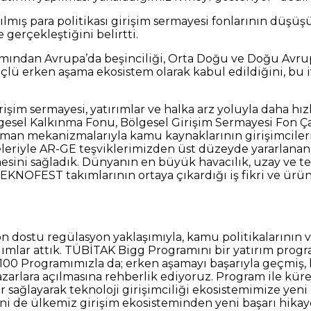
ırılmış para politikası girişim sermayesi fonlarının dü
 gerçekleştiğini belirtti.
kımından Avrupa’da beşinciliği, Orta Doğu ve Doğu Avrupa
 güçlü erken aşama ekosistem olarak kabul edildiğini, b
rişim sermayesi, yatırımlar ve halka arz yoluyla daha hı
gesel Kalkınma Fonu, Bölgesel Girişim Sermayesi Fon Çağ
sman mekanizmalarıyla kamu kaynaklarının girişimcilerim
leriyle AR-GE teşviklerimizden üst düzeyde yararlanan
nmesini sağladık. Dünyanın en büyük havacılık, uzay ve 
EKNOFEST takımlarının ortaya çıkardığı iş fikri ve ürün
on dostu regülasyon yaklaşımıyla, kamu politikalarının
adımlar attık. TÜBİTAK Bigg Programını bir yatırım prog
100 Programımızla da; erken aşamayı başarıyla geçmiş, h
pazarlara açılmasına rehberlik ediyoruz. Program ile kü
ler sağlayarak teknoloji girişimciliği ekosistemimize y
eni de ülkemiz girişim ekosisteminden yeni başarı hikaye