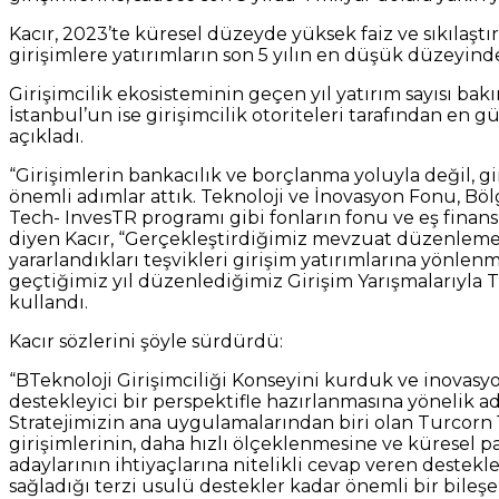
Kacır, 2023’te küresel düzeyde yüksek faiz ve sıkılaşt
girişimlere yatırımların son 5 yılın en düşük düzeyinde
Girişimcilik ekosisteminin geçen yıl yatırım sayısı ba
İstanbul’un ise girişimcilik otoriteleri tarafından en
açıkladı.
“Girişimlerin bankacılık ve borçlanma yoluyla değil, gi
önemli adımlar attık. Teknoloji ve İnovasyon Fonu, Böl
Tech- InvesTR programı gibi fonların fonu ve eş finan
diyen Kacır, “Gerçekleştirdiğimiz mevzuat düzenleme
yararlandıkları teşvikleri girişim yatırımlarına yönle
geçtiğimiz yıl düzenlediğimiz Girişim Yarışmalarıyla T
kullandı.
Kacır sözlerini şöyle sürdürdü:
“BTeknoloji Girişimciliği Konseyini kurduk ve inovasy
destekleyici bir perspektifle hazırlanmasına yönelik 
Stratejimizin ana uygulamalarından biri olan Turcorn 
girişimlerinin, daha hızlı ölçeklenmesine ve küresel 
adaylarının ihtiyaçlarına nitelikli cevap veren destek
sağladığı terzi usulü destekler kadar önemli bir bileş