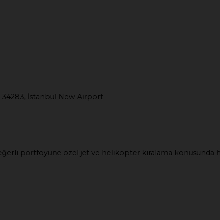
 34283, İstanbul New Airport
e değerli portföyüne özel jet ve helikopter kiralama konusunda