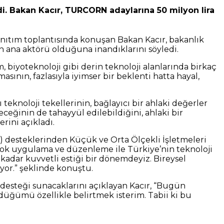
rdi. Bakan Kacır, TURCORN adaylarına 50 milyon lira
ıtım toplantısında konuşan Bakan Kacır, bakanlık
in ana aktörü olduğuna inandıklarını söyledi.
, biyoteknoloji gibi derin teknoloji alanlarında birkaç
sının, fazlasıyla iyimser bir beklenti hatta hayal,
teknoloji tekellerinin, bağlayıcı bir ahlaki değerler
ğinin de tahayyül edilebildiğini, ahlaki bir
rini açıkladı.
 desteklerinden Küçük ve Orta Ölçekli İşletmeleri
çok uygulama ve düzenleme ile Türkiye’nin teknoloji
 kadar kuvvetli estiği bir dönemdeyiz. Bireysel
yor.” şeklinde konuştu.
desteği sunacaklarını açıklayan Kacır, “Bugün
rdüğümü özellikle belirtmek isterim. Tabii ki bu