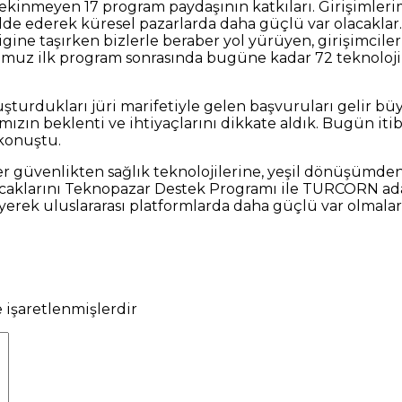
çekinmeyen 17 program paydaşının katkıları. Girişimle
lde ederek küresel pazarlarda daha güçlü var olacaklar.
 ligine taşırken bizlerle beraber yol yürüyen, girişimci
z ilk program sonrasında bugüne kadar 72 teknoloji 
şturdukları jüri marifetiyle gelen başvuruları gelir büyü
rımızın beklenti ve ihtiyaçlarını dikkate aldık. Bugün i
 konuştu.
ber güvenlikten sağlık teknolojilerine, yeşil dönüşümden 
yacaklarını Teknopazar Destek Programı ile TURCORN ada
leyerek uluslararası platformlarda daha güçlü var olmaları
e işaretlenmişlerdir