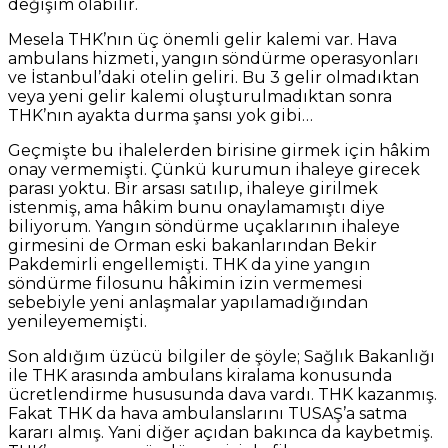
değişim olabilir.
Mesela THK’nın üç önemli gelir kalemi var. Hava
ambulans hizmeti, yangın söndürme operasyonları
ve İstanbul’daki otelin geliri. Bu 3 gelir olmadıktan
veya yeni gelir kalemi oluşturulmadıktan sonra
THK’nın ayakta durma şansı yok gibi…
Geçmişte bu ihalelerden birisine girmek için hâkim
onay vermemişti. Çünkü kurumun ihaleye girecek
parası yoktu. Bir arsası satılıp, ihaleye girilmek
istenmiş, ama hâkim bunu onaylamamıştı diye
biliyorum. Yangın söndürme uçaklarının ihaleye
girmesini de Orman eski bakanlarından Bekir
Pakdemirli engellemişti. THK da yine yangın
söndürme filosunu hâkimin izin vermemesi
sebebiyle yeni anlaşmalar yapılamadığından
yenileyememişti.
Son aldığım üzücü bilgiler de şöyle; Sağlık Bakanlığı
ile THK arasında ambulans kiralama konusunda
ücretlendirme hususunda dava vardı. THK kazanmış.
Fakat THK da hava ambulanslarını TUSAŞ’a satma
kararı almış. Yani diğer açıdan bakınca da kaybetmiş.