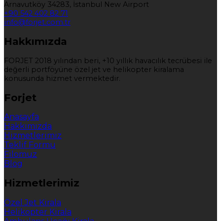
Arnavutköy 34283, İstanbul New Airport
+90 542 402 82 71
info@forjet.com.tr
Hakkımızda
FORJET 2018 yılından beri, +10 yıllık havacılık tecrübesi ile
değerli portföyüne özel jet ve helikopter kiralama
konusunda hizmet vermektedir.
Forjet
Anasayfa
Hakkımızda
Hizmetlerimiz
Teklif Formu
Filomuz
Blog
Hizmetlerimiz
Özel Jet Kirala
Helikopter Kirala