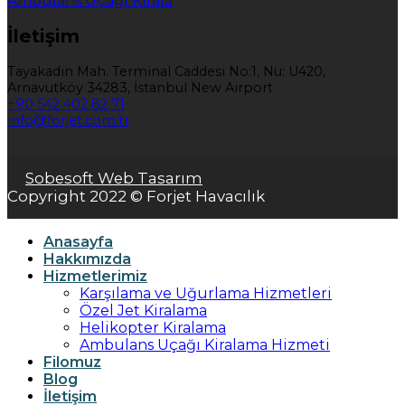
Ambulans Uçağı Kirala
İletişim
Tayakadın Mah. Terminal Caddesi No:1, Nu: U420,
Arnavutköy 34283, İstanbul New Airport
+90 542 402 82 71
info@forjet.com.tr
Sobesoft Web Tasarım
Copyright 2022 © Forjet Havacılık
Anasayfa
Hakkımızda
Hizmetlerimiz
Karşılama ve Uğurlama Hizmetleri
Özel Jet Kiralama
Helikopter Kiralama
Ambulans Uçağı Kiralama Hizmeti
Filomuz
Blog
İletişim