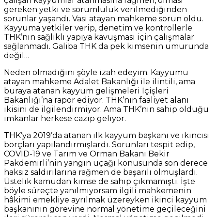
çalışan kayyumlar atanmasına rağmen, olması
gereken yetki ve sorumluluk verilmediğinden
sorunlar yaşandı. Vasi atayan mahkeme sorun oldu.
Kayyuma yetkiler verip, denetim ve kontrollerle
THK’nın sağlıklı yapıya kavuşması için çalışmalar
sağlanmadı. Galiba THK da pek kimsenin umurunda
değil…
Neden olmadığını şöyle izah edeyim. Kayyumu
atayan mahkeme Adalet Bakanlığı ile ilintili, ama
buraya atanan kayyum gelişmeleri İçişleri
Bakanlığı’na rapor ediyor. THK’nın faaliyet alanı
ikisini de ilgilendirmiyor. Ama THK’nın sahip olduğu
imkanlar herkese cazip geliyor.
THK’ya 2019’da atanan ilk kayyum başkanı ve ikincisi
borçları yapılandırmışlardı. Sorunları tespit edip,
COVİD-19 ve Tarım ve Orman Bakanı Bekir
Pakdemirli’nin yangın uçağı konusunda son derece
haksız saldırılarına rağmen de başarılı olmuşlardı.
Üstelik kamudan kimse de sahip çıkmamıştı. İşte
böyle süreçte yanılmıyorsam ilgili mahkemenin
hâkimi emekliye ayrılmak üzereyken ikinci kayyum
başkanının görevine normal yönetime geçileceğini