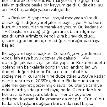
ileri sürerek son verdi. Normal yönetime geçilmedi.
Hâkim gidince başka bir kayyum geldi. O da gitti, şu
an THK başkanlığı yapan vali geldi.
THK Başkanlığı yapan vali sosyal medyada sürekli
olarak ağırladığı ziyaretçilerini paylaşıyor. Ama ben
kurumun sorunlarını merak ediyorum. Bu kadar sık
THK başkanı da değiştiği için artık bizim ilgimiz
azaldı, ümitlerimiz tükendi. Zira burayı düzlüğü
çıkarma gibi bir amaç olmadığı zannı ağır basmaya
başladı.
İlk kayyum heyeti başkanı Cenap Aşçı ve yardımcısı
Abdullah Kaya büyük özveriyle çalışıp THK’yı
düzlüğe çıkaracak çalışmalar yaptılar. Kurumu adeta
dolandıran bankalarla borçları yapılandırdılar. En
önemli değeri, İstanbul’daki otelin tuhaf kira
sözleşmesini kurum lehine düzelttiler. 2050’ye kadar
olan kira süresini 2035’e çektiler. Bu konuda sonra
gelenler gayret göstermiş olsaydı, bu otel ya tahliye
edilebilirdi ya da güncel rayiç bedel üzerinden kira
kontratına kavuşturulabilirdi. Henüz böyle bir
gelişme duymadık. Duymamız da zor gibi. Çünkü bu
kadar sık başkanı değişen kurumda nasıl başka