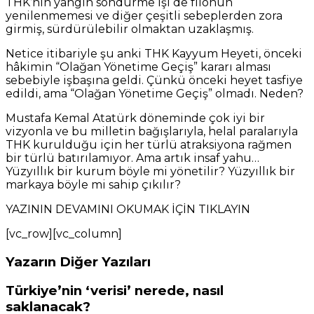
THK’nın yangın söndürme işi de filonun
yenilenmemesi ve diğer çeşitli sebeplerden zora
girmiş, sürdürülebilir olmaktan uzaklaşmış.
Netice itibariyle şu anki THK Kayyum Heyeti, önceki
hâkimin “Olağan Yönetime Geçiş” kararı alması
sebebiyle işbaşına geldi. Çünkü önceki heyet tasfiye
edildi, ama “Olağan Yönetime Geçiş” olmadı. Neden?
Mustafa Kemal Atatürk döneminde çok iyi bir
vizyonla ve bu milletin bağışlarıyla, helal paralarıyla
THK kurulduğu için her türlü atraksiyona rağmen
bir türlü batırılamıyor. Ama artık insaf yahu…
Yüzyıllık bir kurum böyle mi yönetilir? Yüzyıllık bir
markaya böyle mi sahip çıkılır?
YAZININ DEVAMINI OKUMAK İÇİN TIKLAYIN
[vc_row][vc_column]
Yazarın Diğer Yazıları
Türkiye’nin ‘verisi’ nerede, nasıl
saklanacak?