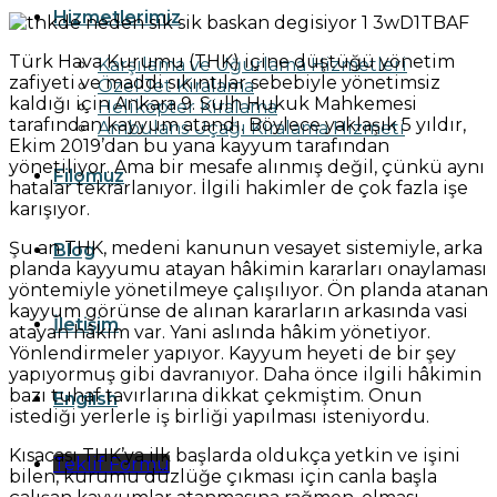
Hizmetlerimiz
Türk Hava Kurumu (THK) içine düştüğü yönetim
Karşılama ve Uğurlama Hizmetleri
zafiyeti ve maddi sıkıntılar sebebiyle yönetimsiz
Özel Jet Kiralama
kaldığı için Ankara 9. Sulh Hukuk Mahkemesi
Helikopter Kiralama
tarafından kayyum atandı. Böylece yaklaşık 5 yıldır,
Ambulans Uçağı Kiralama Hizmeti
Ekim 2019’dan bu yana kayyum tarafından
yönetiliyor. Ama bir mesafe alınmış değil, çünkü aynı
Filomuz
hatalar tekrarlanıyor. İlgili hakimler de çok fazla işe
karışıyor.
Şu an THK, medeni kanunun vesayet sistemiyle, arka
Blog
planda kayyumu atayan hâkimin kararları onaylaması
yöntemiyle yönetilmeye çalışılıyor. Ön planda atanan
kayyum görünse de alınan kararların arkasında vasi
İletişim
atayan hâkim var. Yani aslında hâkim yönetiyor.
Yönlendirmeler yapıyor. Kayyum heyeti de bir şey
yapıyormuş gibi davranıyor. Daha önce ilgili hâkimin
bazı tuhaf tavırlarına dikkat çekmiştim. Onun
English
istediği yerlerle iş birliği yapılması isteniyordu.
Kısacası THK’ya ilk başlarda oldukça yetkin ve işini
Teklif Formu
bilen, kurumu düzlüğe çıkması için canla başla