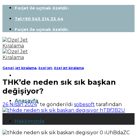
Skip
Forjet ile uçmak özeldir.
to
content
Tel:+90 543 314 33 44
Forjet ile uçmak özeldir.
Genel
,
jet kiralama
,
özel jet
,
özel jet kiralama
THK’de neden sık sık başkan
değişiyor?
Anasayfa
26 Nisan 2024
’' te gönderildi
sobesoft
tarafından
26
Hakkımızda
Nis