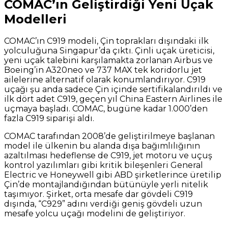
COMAC’ın Geliştirdiği Yeni Uçak
Modelleri
COMAC’ın C919 modeli, Çin toprakları dışındaki ilk
yolculuğuna Singapur’da çıktı. Çinli uçak üreticisi,
yeni uçak talebini karşılamakta zorlanan Airbus ve
Boeing’in A320neo ve 737 MAX tek koridorlu jet
ailelerine alternatif olarak konumlandırıyor. C919
uçağı şu anda sadece Çin içinde sertifikalandırıldı ve
ilk dört adet C919, geçen yıl China Eastern Airlines ile
uçmaya başladı. COMAC, bugüne kadar 1.000’den
fazla C919 siparişi aldı.
COMAC tarafından 2008’de geliştirilmeye başlanan
model ile ülkenin bu alanda dışa bağımlılığının
azaltılması hedeflense de C919, jet motoru ve uçuş
kontrol yazılımları gibi kritik bileşenleri General
Electric ve Honeywell gibi ABD şirketlerince üretilip
Çin’de montajlandığından bütünüyle yerli nitelik
taşımıyor. Şirket, orta mesafe dar gövdeli C919
dışında, “C929” adını verdiği geniş gövdeli uzun
mesafe yolcu uçağı modelini de geliştiriyor.