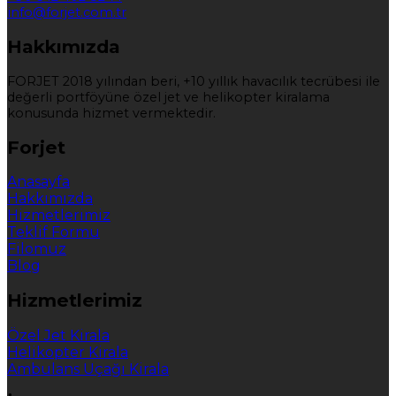
info@forjet.com.tr
Hakkımızda
FORJET 2018 yılından beri, +10 yıllık havacılık tecrübesi ile
değerli portföyüne özel jet ve helikopter kiralama
konusunda hizmet vermektedir.
Forjet
Anasayfa
Hakkımızda
Hizmetlerimiz
Teklif Formu
Filomuz
Blog
Hizmetlerimiz
Özel Jet Kirala
Helikopter Kirala
Ambulans Uçağı Kirala