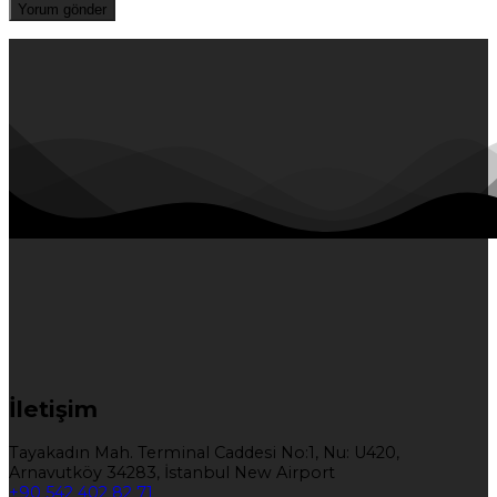
İletişim
Tayakadın Mah. Terminal Caddesi No:1, Nu: U420,
Arnavutköy 34283, İstanbul New Airport
+90 542 402 82 71