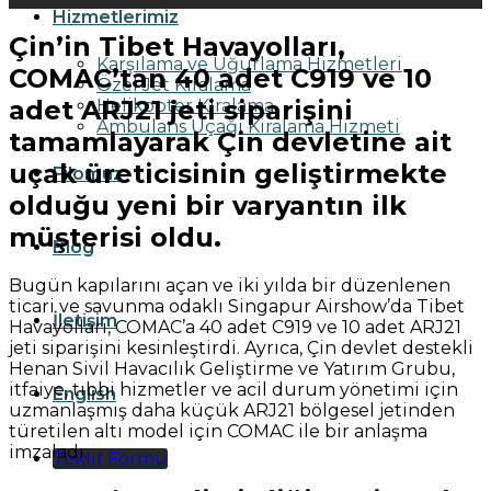
Hizmetlerimiz
Çin’in Tibet Havayolları,
Karşılama ve Uğurlama Hizmetleri
COMAC’tan 40 adet C919 ve 10
Özel Jet Kiralama
adet ARJ21 jeti siparişini
Helikopter Kiralama
Ambulans Uçağı Kiralama Hizmeti
tamamlayarak Çin devletine ait
uçak üreticisinin geliştirmekte
Filomuz
olduğu yeni bir varyantın ilk
müşterisi oldu.
Blog
Bugün kapılarını açan ve iki yılda bir düzenlenen
ticari ve savunma odaklı Singapur Airshow’da Tibet
İletişim
Havayolları, COMAC’a 40 adet C919 ve 10 adet ARJ21
jeti siparişini kesinleştirdi. Ayrıca, Çin devlet destekli
Henan Sivil Havacılık Geliştirme ve Yatırım Grubu,
itfaiye, tıbbi hizmetler ve acil durum yönetimi için
English
uzmanlaşmış daha küçük ARJ21 bölgesel jetinden
türetilen altı model için COMAC ile bir anlaşma
imzaladı.
Teklif Formu