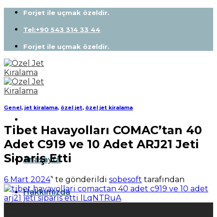
Skip
Forjet ile uçmak özeldir.
to
content
Tel:+90 543 314 33 44
Forjet ile uçmak özeldir.
Genel
,
jet kiralama
,
özel jet
,
özel jet kiralama
Tibet Havayolları COMAC’tan 40
Adet C919 ve 10 Adet ARJ21 Jeti
Sipariş Etti
Anasayfa
6 Mart 2024
’' te gönderildi
sobesoft
tarafından
Hakkımızda
06
Mar