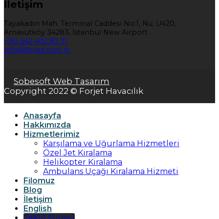
İletişim
Tayakadın Mah. Terminal Caddesi No:1, Nu: U420,
Arnavutköy 34283, İstanbul New Airport
+90 542 402 82 71
info@forjet.com.tr
Sobesoft Web Tasarım
Copyright 2022 © Forjet Havacılık
Anasayfa
Hakkımızda
Hizmetlerimiz
Karşılama ve Uğurlama Hizmetleri
Özel Jet Kiralama
Helikopter Kiralama
Ambulans Uçağı Kiralama Hizmeti
Filomuz
Blog
İletişim
English
Teklif Formu