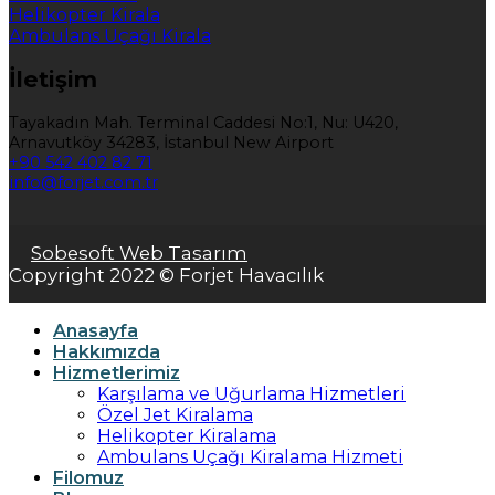
Helikopter Kirala
Ambulans Uçağı Kirala
İletişim
Tayakadın Mah. Terminal Caddesi No:1, Nu: U420,
Arnavutköy 34283, İstanbul New Airport
+90 542 402 82 71
info@forjet.com.tr
Sobesoft Web Tasarım
Copyright 2022 © Forjet Havacılık
Anasayfa
Hakkımızda
Hizmetlerimiz
Karşılama ve Uğurlama Hizmetleri
Özel Jet Kiralama
Helikopter Kiralama
Ambulans Uçağı Kiralama Hizmeti
Filomuz