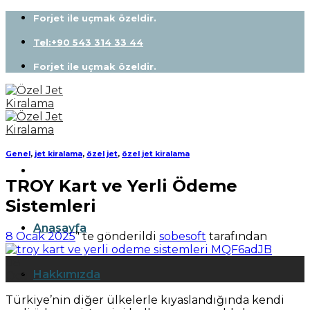
Skip
Forjet ile uçmak özeldir.
to
content
Tel:+90 543 314 33 44
Forjet ile uçmak özeldir.
Genel
,
jet kiralama
,
özel jet
,
özel jet kiralama
TROY Kart ve Yerli Ödeme
Sistemleri
Anasayfa
8 Ocak 2025
’' te gönderildi
sobesoft
tarafından
08
Hakkımızda
Oca
Türkiye’nin diğer ülkelerle kıyaslandığında kendi