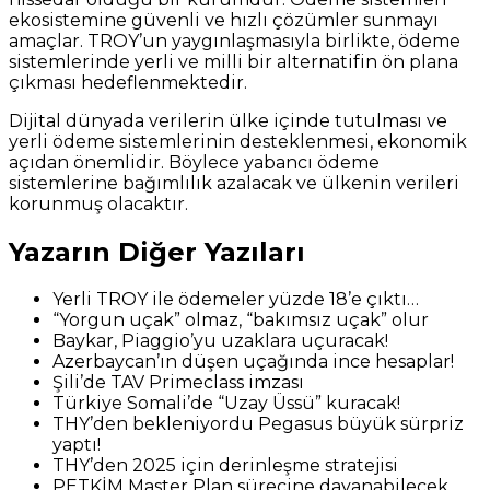
ekosistemine güvenli ve hızlı çözümler sunmayı
amaçlar. TROY’un yaygınlaşmasıyla birlikte, ödeme
sistemlerinde yerli ve milli bir alternatifin ön plana
çıkması hedeflenmektedir.
Dijital dünyada verilerin ülke içinde tutulması ve
yerli ödeme sistemlerinin desteklenmesi, ekonomik
açıdan önemlidir. Böylece yabancı ödeme
sistemlerine bağımlılık azalacak ve ülkenin verileri
korunmuş olacaktır.
Yazarın Diğer Yazıları
Yerli TROY ile ödemeler yüzde 18’e çıktı…
“Yorgun uçak” olmaz, “bakımsız uçak” olur
Baykar, Piaggio’yu uzaklara uçuracak!
Azerbaycan’ın düşen uçağında ince hesaplar!
Şili’de TAV Primeclass imzası
Türkiye Somali’de “Uzay Üssü” kuracak!
THY’den bekleniyordu Pegasus büyük sürpriz
yaptı!
THY’den 2025 için derinleşme stratejisi
PETKİM Master Plan sürecine dayanabilecek