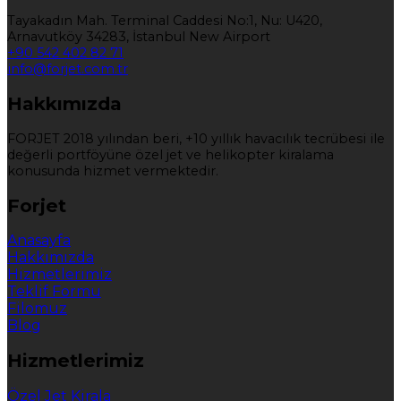
Tayakadın Mah. Terminal Caddesi No:1, Nu: U420,
Arnavutköy 34283, İstanbul New Airport
+90 542 402 82 71
info@forjet.com.tr
Hakkımızda
FORJET 2018 yılından beri, +10 yıllık havacılık tecrübesi ile
değerli portföyüne özel jet ve helikopter kiralama
konusunda hizmet vermektedir.
Forjet
Anasayfa
Hakkımızda
Hizmetlerimiz
Teklif Formu
Filomuz
Blog
Hizmetlerimiz
Özel Jet Kirala