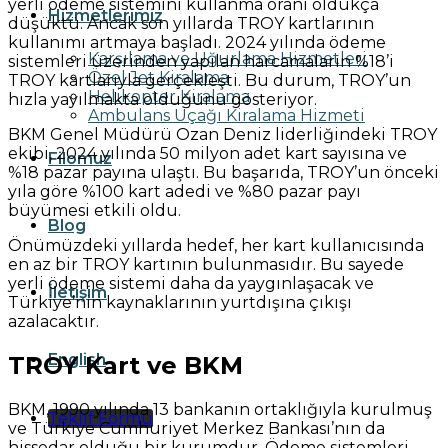
yerli ödeme sistemini kullanma oranı oldukça
Hizmetlerimiz
düşüktü. Ancak son yıllarda TROY kartlarının
kullanımı artmaya başladı. 2024 yılında ödeme
Karşılama ve Uğurlama Hizmetleri
sistemleri üzerinden yapılan harcamaların %18’i
Özel Jet Kiralama
TROY kartlarıyla gerçekleşti. Bu durum, TROY’un
Helikopter Kiralama
hızla yayılmakta olduğunu gösteriyor.
Ambulans Uçağı Kiralama Hizmeti
BKM Genel Müdürü Ozan Deniz liderliğindeki TROY
ekibi, 2024 yılında 50 milyon adet kart sayısına ve
Filomuz
%18 pazar payına ulaştı. Bu başarıda, TROY’un önceki
yıla göre %100 kart adedi ve %80 pazar payı
büyümesi etkili oldu.
Blog
Önümüzdeki yıllarda hedef, her kart kullanıcısında
en az bir TROY kartının bulunmasıdır. Bu sayede
yerli ödeme sistemi daha da yaygınlaşacak ve
İletişim
Türkiye’nin kaynaklarının yurtdışına çıkışı
azalacaktır.
English
TROY Kart ve BKM
BKM, 1990 yılında 13 bankanın ortaklığıyla kurulmuş
Teklif Formu
ve Türkiye Cumhuriyet Merkez Bankası’nın da
hissedar olduğu bir kurumdur. Ödeme sistemleri