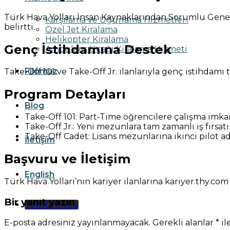
Türk Hava Yolları İnsan Kaynaklarından Sorumlu Genel 
Karşılama ve Uğurlama Hizmetleri
belirtti.
Özel Jet Kiralama
Helikopter Kiralama
Genç İstihdamına Destek
Ambulans Uçağı Kiralama Hizmeti
Filomuz
Take-Off 101 ve Take-Off Jr. ilanlarıyla genç istihdamı 
Program Detayları
Blog
Take-Off 101: Part-Time öğrencilere çalışma imka
Take-Off Jr.: Yeni mezunlara tam zamanlı iş fırsatı
Take-Off Cadet: Lisans mezunlarına ikinci pilot a
İletişim
Başvuru ve İletişim
English
Türk Hava Yolları’nın kariyer ilanlarına kariyer.thy.c
Bir yanıt yazın
Teklif Formu
E-posta adresiniz yayınlanmayacak.
Gerekli alanlar
*
il