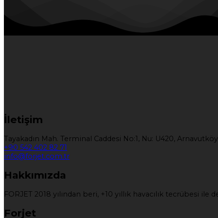
İletişim
Tayakadın Mah. Terminal Caddesi No:1, Nu: U420, Arnavutköy
+90 542 402 82 71
info@forjet.com.tr
Hakkımızda
FORJET 2018 yılından beri, +10 yıllık havacılık tecrübesi il
Forjet