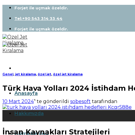
Skip
Forjet ile uçmak özeldir.
to
content
Tel:+90 543 314 33 44
Forjet ile uçmak özeldir.
Genel
,
jet kiralama
,
özel jet
,
özel jet kiralama
Türk Hava Yolları 2024 İstihdam H
Anasayfa
10 Mart 2024
’' te gönderildi
sobesoft
tarafından
10
Hakkımızda
Mar
İnsan Kaynakları Stratejileri
Hizmetlerimiz