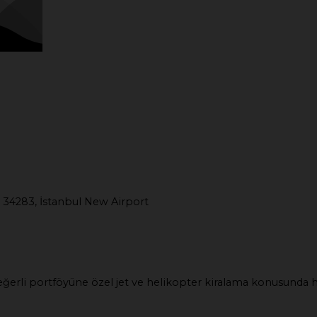
 34283, İstanbul New Airport
e değerli portföyüne özel jet ve helikopter kiralama konusunda