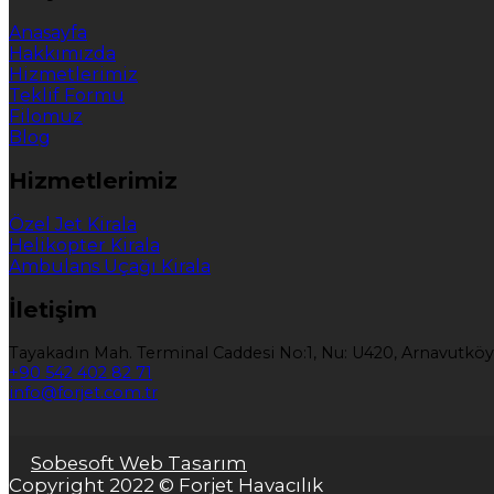
Anasayfa
Hakkımızda
Hizmetlerimiz
Teklif Formu
Filomuz
Blog
Hizmetlerimiz
Özel Jet Kirala
Helikopter Kirala
Ambulans Uçağı Kirala
İletişim
Tayakadın Mah. Terminal Caddesi No:1, Nu: U420, Arnavutköy
+90 542 402 82 71
info@forjet.com.tr
Sobesoft Web Tasarım
Copyright 2022 © Forjet Havacılık