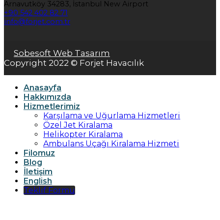
Arnavutköy 34283, İstanbul New Airport
+90 542 402 82 71
info@forjet.com.tr
Sobesoft Web Tasarım
Copyright 2022 © Forjet Havacılık
Anasayfa
Hakkımızda
Hizmetlerimiz
Karşılama ve Uğurlama Hizmetleri
Özel Jet Kiralama
Helikopter Kiralama
Ambulans Uçağı Kiralama Hizmeti
Filomuz
Blog
İletişim
English
Teklif Formu