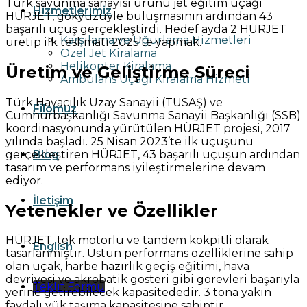
Türk savunma sanayisi ürünü jet eğitim uçağı
Hizmetlerimiz
HÜRJET, gökyüzüyle buluşmasının ardından 43
başarılı uçuş gerçekleştirdi. Hedef ayda 2 HÜRJET
Karşılama ve Uğurlama Hizmetleri
üretip ilk teslimatı 2025’te yapmak.
Özel Jet Kiralama
Helikopter Kiralama
Üretim ve Geliştirme Süreci
Ambulans Uçağı Kiralama Hizmeti
Türk Havacılık Uzay Sanayii (TUSAŞ) ve
Filomuz
Cumhurbaşkanlığı Savunma Sanayii Başkanlığı (SSB)
koordinasyonunda yürütülen HÜRJET projesi, 2017
yılında başladı. 25 Nisan 2023’te ilk uçuşunu
gerçekleştiren HÜRJET, 43 başarılı uçuşun ardından
Blog
tasarım ve performans iyileştirmelerine devam
ediyor.
İletişim
Yetenekler ve Özellikler
HÜRJET, tek motorlu ve tandem kokpitli olarak
English
tasarlanmıştır. Üstün performans özelliklerine sahip
olan uçak, harbe hazırlık geçiş eğitimi, hava
devriyesi ve akrobatik gösteri gibi görevleri başarıyla
Teklif Formu
yerine getirebilecek kapasitededir. 3 tona yakın
faydalı yük taşıma kapasitesine sahiptir.