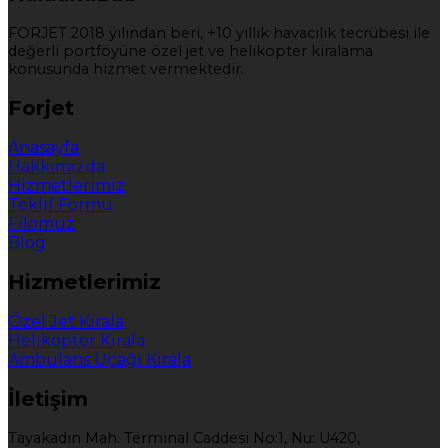
FORJET 2018 yılından beri, +10 yıllık havacılık tecrübesi ile
değerli portföyüne özel jet ve helikopter kiralama
konusunda hizmet vermektedir.
Forjet
Anasayfa
Hakkımızda
Hizmetlerimiz
Teklif Formu
Filomuz
Blog
Hizmetlerimiz
Özel Jet Kirala
Helikopter Kirala
Ambulans Uçağı Kirala
İletişim
Tayakadın Mah. Terminal Caddesi No:1, Nu: U420,