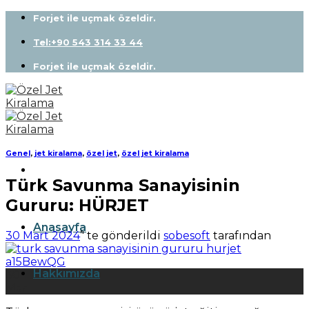
Skip
Forjet ile uçmak özeldir.
to
content
Tel:+90 543 314 33 44
Forjet ile uçmak özeldir.
Genel
,
jet kiralama
,
özel jet
,
özel jet kiralama
Türk Savunma Sanayisinin
Gururu: HÜRJET
Anasayfa
30 Mart 2024
’' te gönderildi
sobesoft
tarafından
Hakkımızda
30
Mar