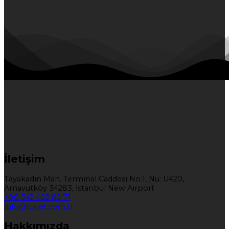
İletişim
Tayakadın Mah. Terminal Caddesi No:1, Nu: U420,
Arnavutköy 34283, İstanbul New Airport
+90 542 402 82 71
info@forjet.com.tr
Hakkımızda