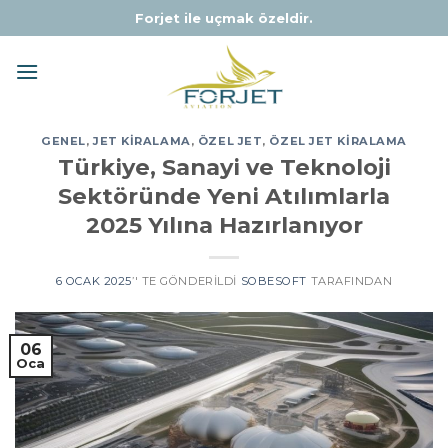
Skip
Forjet ile uçmak özeldir.
to
content
GENEL
,
JET KIRALAMA
,
ÖZEL JET
,
ÖZEL JET KIRALAMA
Türkiye, Sanayi ve Teknoloji
Sektöründe Yeni Atılımlarla
2025 Yılına Hazırlanıyor
6 OCAK 2025
’' TE GÖNDERILDI
SOBESOFT
TARAFINDAN
06
Oca