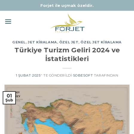
Skip
Forjet ile uçmak özeldir.
to
content
GENEL
,
JET KIRALAMA
,
ÖZEL JET
,
ÖZEL JET KIRALAMA
Türkiye Turizm Geliri 2024 ve
İstatistikleri
1 ŞUBAT 2025
’' TE GÖNDERILDI
SOBESOFT
TARAFINDAN
01
Şub