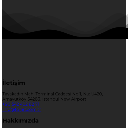
İletişim
Tayakadın Mah. Terminal Caddesi No:1, Nu: U420,
Arnavutköy 34283, İstanbul New Airport
+90 542 402 82 71
info@forjet.com.tr
Hakkımızda