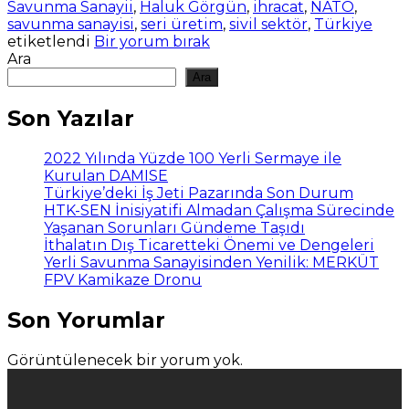
Savunma Sanayii
,
Haluk Görgün
,
ihracat
,
NATO
,
savunma sanayisi
,
seri üretim
,
sivil sektör
,
Türkiye
etiketlendi
Bir yorum bırak
Ara
Ara
Son Yazılar
2022 Yılında Yüzde 100 Yerli Sermaye ile
Kurulan DAMISE
Türkiye’deki İş Jeti Pazarında Son Durum
HTK-SEN İnisiyatifi Almadan Çalışma Sürecinde
Yaşanan Sorunları Gündeme Taşıdı
İthalatın Dış Ticaretteki Önemi ve Dengeleri
Yerli Savunma Sanayisinden Yenilik: MERKÜT
FPV Kamikaze Dronu
Son Yorumlar
Görüntülenecek bir yorum yok.