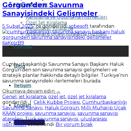
Görgün’den Savunma
Hizmetlerimiz
Sanayisindeki Gelişmeler
Karşılama ve Uğurlama Hizmetleri
Özel Jet Kiralama
5 Şubat 2025
’' te gönderildi
sobesoft
tarafından
Helikopter Kiralama
Ambulans Uçağı Kiralama Hizmeti
Filomuz
05
Şub
Cumhurbaşkanlığı Savunma Sanayii Başkanı Haluk
Blog
Görgün’den son savunma sanayisi gelişmeleri ve
stratejik planlar hakkında detaylı bilgiler. Türkiye’nin
savunma sanayindeki ilerlemeleri burada.
İletişim
Okumaya devam edin
→
Genel
,
jet kiralama
,
özel jet
,
özel jet kiralama
gönderildi
|
Çelik Kubbe Projesi
,
Cumhurbaşkanlığı
English
Savunma Sanayii
,
Haluk Görgün
,
Milli Muharip Uçak
KAAN projesi
,
savunma sanayisi
,
savunma sanayisi
ataşeleri
,
Türk savunma sanayisi
,
uluslararası
Teklif Formu
işbirlikleri
etiketlendi
Bir yorum bırak