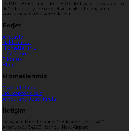
FORJET 2018 yılından beri, +10 yıllık havacılık tecrübesi ile
değerli portföyüne özel jet ve helikopter kiralama
konusunda hizmet vermektedir.
Forjet
Anasayfa
Hakkımızda
Hizmetlerimiz
Teklif Formu
Filomuz
Blog
Hizmetlerimiz
Özel Jet Kirala
Helikopter Kirala
Ambulans Uçağı Kirala
İletişim
Tayakadın Mah. Terminal Caddesi No:1, Nu: U420,
Arnavutköy 34283, İstanbul New Airport