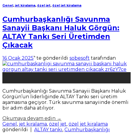
Genel
,
jet kiralama
,
özel jet
,
özel jet kiralama
Cumhurbaşkanlığı Savunma
Sanayii Başkanı Haluk Görgün:
ALTAY Tankı Seri Üretimden
Çıkacak
16 Ocak 2025
’' te gönderildi
sobesoft
tarafından
16
Oca
Cumhurbaşkanlığı Savunma Sanayii Başkanı Haluk
Görgün’un liderliğinde ALTAY Tankı seri üretim
aşamasına geçiyor. Türk savunma sanayiinde önemli
bir adım daha atılıyor.
Okumaya devam edin
→
Genel
,
jet kiralama
,
özel jet
,
özel jet kiralama
gönderildi
|
ALTAY tankı
,
Cumhurbaşkanlığı