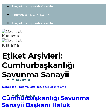
Skip
Forjet ile uçmak özeldir.
to
content
Tel:+90 543 314 33 44
Forjet ile uçmak özeldir.
Etiket Arşivleri:
Cumhurbaşkanlığı
Savunma Sanayii
Anasayfa
Genel
,
jet kiralama
,
özel jet
,
özel jet kiralama
Hakkımızda
Cumhurbaşkanlığı Savunma
Sanayii Başkanı Haluk