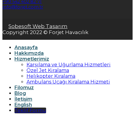
+90 542 402 82 71
info@forjet.com.tr
Sobesoft Web Tasarım
Copyright 2022 © Forjet Havacılık
Anasayfa
Hakkımızda
Hizmetlerimiz
Karşılama ve Uğurlama Hizmetleri
Özel Jet Kiralama
Helikopter Kiralama
Ambulans Uçağı Kiralama Hizmeti
Filomuz
Blog
İletişim
English
Teklif Formu