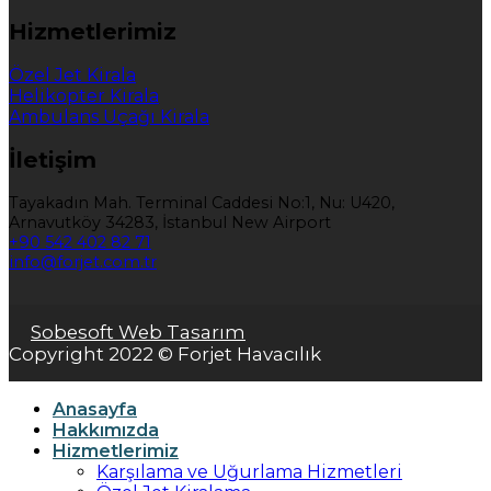
Hizmetlerimiz
Özel Jet Kirala
Helikopter Kirala
Ambulans Uçağı Kirala
İletişim
Tayakadın Mah. Terminal Caddesi No:1, Nu: U420,
Arnavutköy 34283, İstanbul New Airport
+90 542 402 82 71
info@forjet.com.tr
Sobesoft Web Tasarım
Copyright 2022 © Forjet Havacılık
Anasayfa
Hakkımızda
Hizmetlerimiz
Karşılama ve Uğurlama Hizmetleri