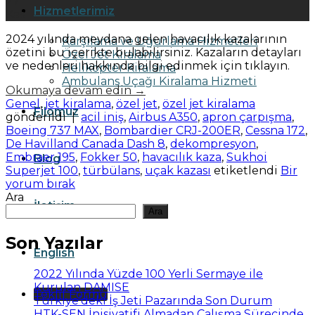
27
Hizmetlerimiz
Kas
2024 yılında meydana gelen havacılık kazalarının
Karşılama ve Uğurlama Hizmetleri
özetini bu içerikte bulabilirsiniz. Kazaların detayları
Özel Jet Kiralama
ve nedenleri hakkında bilgi edinmek için tıklayın.
Helikopter Kiralama
Ambulans Uçağı Kiralama Hizmeti
Okumaya devam edin
→
Genel
,
jet kiralama
,
özel jet
,
özel jet kiralama
Filomuz
gönderildi
|
acil iniş
,
Airbus A350
,
apron çarpışma
,
Boeing 737 MAX
,
Bombardier CRJ-200ER
,
Cessna 172
,
De Havilland Canada Dash 8
,
dekompresyon
,
Embraer 195
,
Fokker 50
,
havacılık kaza
,
Sukhoi
Blog
Superjet 100
,
türbülans
,
uçak kazası
etiketlendi
Bir
yorum bırak
Ara
İletişim
Ara
Son Yazılar
English
2022 Yılında Yüzde 100 Yerli Sermaye ile
Kurulan DAMISE
Teklif Formu
Türkiye’deki İş Jeti Pazarında Son Durum
HTK-SEN İnisiyatifi Almadan Çalışma Sürecinde