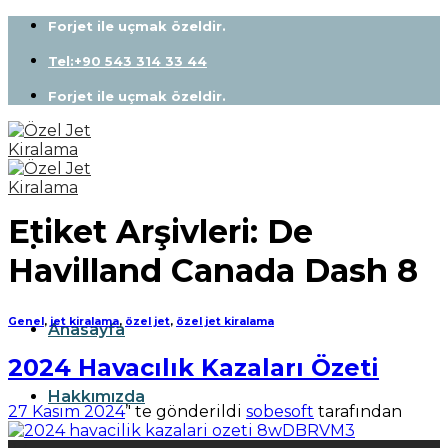
Skip
Forjet ile uçmak özeldir.
to
content
Tel:+90 543 314 33 44
Forjet ile uçmak özeldir.
Etiket Arşivleri:
De
Havilland Canada Dash 8
Genel
,
jet kiralama
,
özel jet
,
özel jet kiralama
Anasayfa
2024 Havacılık Kazaları Özeti
Hakkımızda
27 Kasım 2024
’' te gönderildi
sobesoft
tarafından