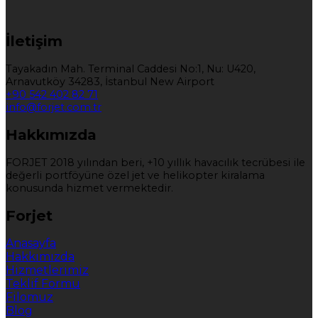
İletişim
Tayakadın Mah. Terminal Caddesi No:1, Nu: U420,
Arnavutköy 34283, İstanbul New Airport
+90 542 402 82 71
info@forjet.com.tr
Hakkımızda
FORJET 2018 yılından beri, +10 yıllık havacılık tecrübesi ile
değerli portföyüne özel jet ve helikopter kiralama
konusunda hizmet vermektedir.
Forjet
Anasayfa
Hakkımızda
Hizmetlerimiz
Teklif Formu
Filomuz
Blog