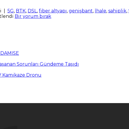
i
|
5G
,
BTK
,
DSL
,
fiber altyapı
,
genişbant
,
İhale
,
sahiplik
,
tlendi
Bir yorum bırak
n DAMISE
Yaşanan Sorunları Gündeme Taşıdı
PV Kamikaze Dronu