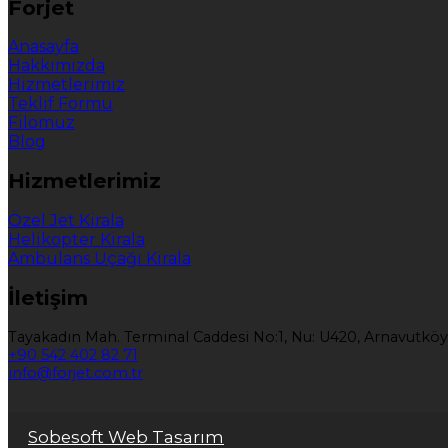
Forjet
Anasayfa
Hakkımızda
Hizmetlerimiz
Teklif Formu
Filomuz
Blog
Hizmetlerimiz
Özel Jet Kirala
Helikopter Kirala
Ambulans Uçağı Kirala
İletişim
Tayakadın Mah. Terminal Caddesi No:1, Nu: U420, Arnavutköy
+90 542 402 82 71
info@forjet.com.tr
Sobesoft Web Tasarım