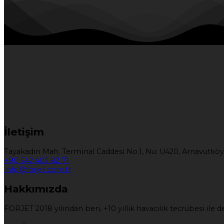
İletişim
Tayakadın Mah. Terminal Caddesi No:1, Nu: U420, Arnavutköy
+90 542 402 82 71
info@forjet.com.tr
Hakkımızda
FORJET 2018 yılından beri, +10 yıllık havacılık tecrübesi il