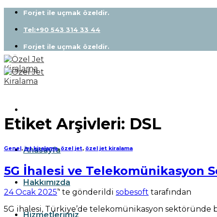
Skip
Forjet ile uçmak özeldir.
to
content
Tel:+90 543 314 33 44
Forjet ile uçmak özeldir.
Etiket Arşivleri:
DSL
Anasayfa
Genel
,
jet kiralama
,
özel jet
,
özel jet kiralama
5G İhalesi ve Telekomünikasyon 
Hakkımızda
24 Ocak 2025
’' te gönderildi
sobesoft
tarafından
5G ihalesi, Türkiye’de telekomünikasyon sektöründe büy
Hizmetlerimiz