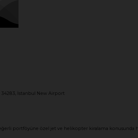
 34283, İstanbul New Airport
e değerli portföyüne özel jet ve helikopter kiralama konusunda