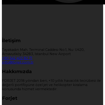
İletişim
Tayakadın Mah. Terminal Caddesi No:1, Nu: U420,
Arnavutköy 34283, İstanbul New Airport
+90 542 402 82 71
info@forjet.com.tr
Hakkımızda
FORJET 2018 yılından beri, +10 yıllık havacılık tecrübesi ile
değerli portföyüne özel jet ve helikopter kiralama
konusunda hizmet vermektedir.
Forjet