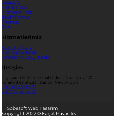
Anasayfa
Hakkımızda
Hizmetlerimiz
Teklif Formu
Filomuz
Blog
Hizmetlerimiz
Özel Jet Kirala
Helikopter Kirala
Ambulans Uçağı Kirala
İletişim
Tayakadın Mah. Terminal Caddesi No:1, Nu: U420,
Arnavutköy 34283, İstanbul New Airport
+90 542 402 82 71
info@forjet.com.tr
Sobesoft Web Tasarım
Copyright 2022 © Forjet Havacılık