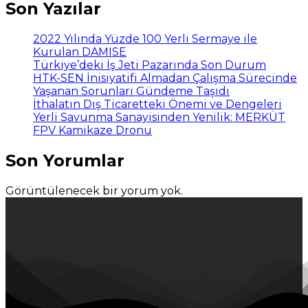
Son Yazılar
2022 Yılında Yüzde 100 Yerli Sermaye ile
Kurulan DAMISE
Türkiye’deki İş Jeti Pazarında Son Durum
HTK-SEN İnisiyatifi Almadan Çalışma Sürecinde
Yaşanan Sorunları Gündeme Taşıdı
İthalatın Dış Ticaretteki Önemi ve Dengeleri
Yerli Savunma Sanayisinden Yenilik: MERKÜT
FPV Kamikaze Dronu
Son Yorumlar
Görüntülenecek bir yorum yok.