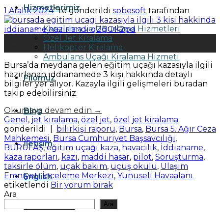
Hizmetlerimiz
1 Aralık 2024
’' te gönderildi
sobesoft
tarafından
Karşılama ve Uğurlama Hizmetleri
Özel Jet Kiralama
01
Helikopter Kiralama
Ara
Ambulans Uçağı Kiralama Hizmeti
Bursa’da meydana gelen eğitim uçağı kazasıyla ilgili
hazırlanan iddianamede 3 kişi hakkında detaylı
Filomuz
bilgiler yer alıyor. Kazayla ilgili gelişmeleri buradan
takip edebilirsiniz.
Okumaya devam edin
→
Blog
Genel
,
jet kiralama
,
özel jet
,
özel jet kiralama
gönderildi
|
bilirkişi raporu
,
Bursa
,
Bursa 5. Ağır Ceza
Mahkemesi
,
Bursa Cumhuriyet Başsavcılığı
,
İletişim
BURULAŞ
,
eğitim uçağı kaza
,
havacılık
,
İddianame
,
kaza raporları
,
kazı
,
maddi hasar
,
pilot
,
Soruşturma
,
taksirle ölüm
,
uçak bakım
,
uçuş okulu
,
Ulaşım
Emniyeti İnceleme Merkezi
,
Yunuseli Havaalanı
English
etiketlendi
Bir yorum bırak
Ara
Ara
Teklif Formu