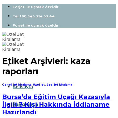
Skip
Forjet ile uçmak özeldir.
to
content
Tel:+90 543 314 33 44
Forjet ile uçmak özeldir.
Etiket Arşivleri:
kaza
raporları
Genel
,
jet kiralama
,
özel jet
,
özel jet kiralama
Anasayfa
Bursa’da Eğitim Uçağı Kazasıyla
İlgili 3 Kişi Hakkında İddianame
Hakkımızda
Hazırlandı