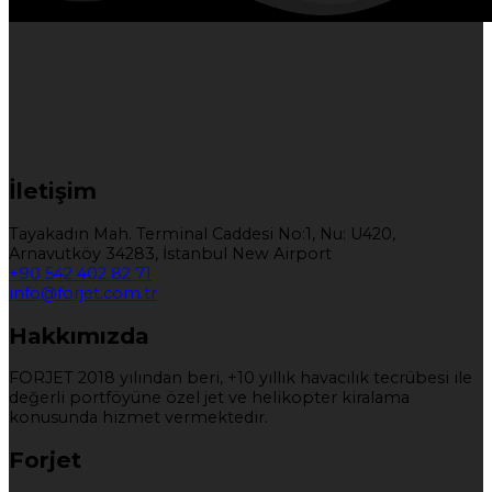
İletişim
Tayakadın Mah. Terminal Caddesi No:1, Nu: U420,
Arnavutköy 34283, İstanbul New Airport
+90 542 402 82 71
info@forjet.com.tr
Hakkımızda
FORJET 2018 yılından beri, +10 yıllık havacılık tecrübesi ile
değerli portföyüne özel jet ve helikopter kiralama
konusunda hizmet vermektedir.
Forjet