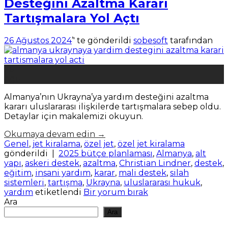
Desteğini Azaltma Kararı
Tartışmalara Yol Açtı
26 Ağustos 2024
’' te gönderildi
sobesoft
tarafından
26
Ağu
Almanya’nın Ukrayna’ya yardım desteğini azaltma
kararı uluslararası ilişkilerde tartışmalara sebep oldu.
Detaylar için makalemizi okuyun.
Okumaya devam edin
→
Genel
,
jet kiralama
,
özel jet
,
özel jet kiralama
gönderildi
|
2025 bütçe planlaması
,
Almanya
,
alt
yapı
,
askeri destek
,
azaltma
,
Christian Lindner
,
destek
,
eğitim
,
insani yardım
,
karar
,
mali destek
,
silah
sistemleri
,
tartışma
,
Ukrayna
,
uluslararası hukuk
,
yardım
etiketlendi
Bir yorum bırak
Ara
Ara