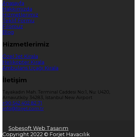
Anasayfa
Hakkımızda
Hizmetlerimiz
Teklif Formu
Filomuz
Blog
Hizmetlerimiz
Özel Jet Kirala
Helikopter Kirala
Ambulans Uçağı Kirala
İletişim
Tayakadın Mah. Terminal Caddesi No:1, Nu: U420,
Arnavutköy 34283, İstanbul New Airport
+90 542 402 82 71
info@forjet.com.tr
Sobesoft Web Tasarım
Copyright 2022 © Forjet Havacılık