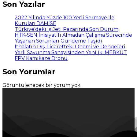
Son Yazılar
2022 Yılında Yüzde 100 Yerli Sermaye ile
Kurulan DAMISE
Türkiye’deki İş Jeti Pazarında Son Durum
HTK-SEN İnisiyatifi Almadan Çalışma Sürecinde
Yaşanan Sorunları Gündeme Taşıdı
İthalatın Dış Ticaretteki Önemi ve Dengeleri
Yerli Savunma Sanayisinden Yenilik: MERKÜT
FPV Kamikaze Dronu
Son Yorumlar
Görüntülenecek bir yorum yok.