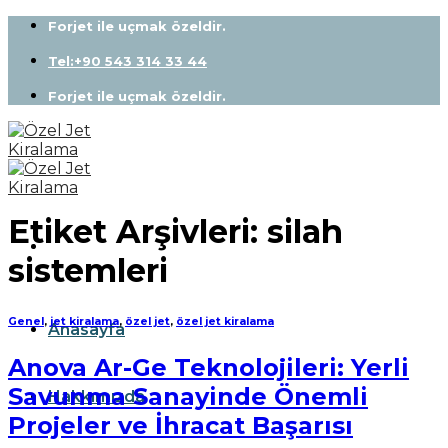
Skip
Forjet ile uçmak özeldir.
to
content
Tel:+90 543 314 33 44
Forjet ile uçmak özeldir.
Etiket Arşivleri:
silah
sistemleri
Genel
,
jet kiralama
,
özel jet
,
özel jet kiralama
Anasayfa
Anova Ar-Ge Teknolojileri: Yerli
Savunma Sanayinde Önemli
Hakkımızda
Projeler ve İhracat Başarısı