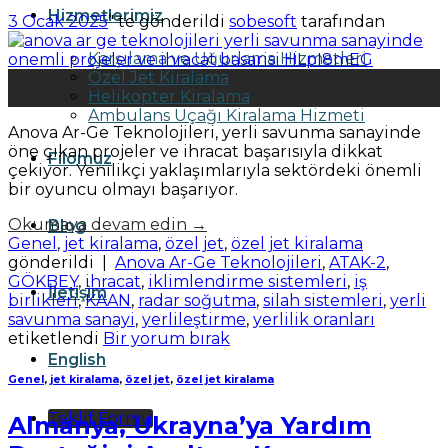
Hizmetlerimiz
3 Ocak 2025
’' te gönderildi
sobesoft
tarafından
Karşılama ve Uğurlama Hizmetleri
Özel Jet Kiralama
03
Helikopter Kiralama
Oca
Ambulans Uçağı Kiralama Hizmeti
Anova Ar-Ge Teknolojileri, yerli savunma sanayinde
öne çıkan projeler ve ihracat başarısıyla dikkat
Filomuz
çekiyor. Yenilikçi yaklaşımlarıyla sektördeki önemli
bir oyuncu olmayı başarıyor.
Okumaya devam edin
→
Blog
Genel
,
jet kiralama
,
özel jet
,
özel jet kiralama
gönderildi
|
Anova Ar-Ge Teknolojileri
,
ATAK-2
,
GÖKBEY
,
ihracat
,
iklimlendirme sistemleri
,
iş
İletişim
birlikleri
,
KAAN
,
radar soğutma
,
silah sistemleri
,
yerli
savunma sanayi
,
yerlileştirme
,
yerlilik oranları
etiketlendi
Bir yorum bırak
English
Genel
,
jet kiralama
,
özel jet
,
özel jet kiralama
Teklif Formu
Almanya, Ukrayna’ya Yardım