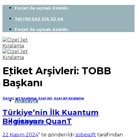
Skip
Forjet ile uçmak özeldir.
to
content
Tel:+90 543 314 33 44
Forjet ile uçmak özeldir.
Etiket Arşivleri:
TOBB
Başkanı
Genel
,
jet kiralama
,
özel jet
,
özel jet kiralama
Anasayfa
Türkiye’nin İlk Kuantum
Bilgisayarı QuanT
Hakkımızda
22 Kasım 2024
’' te gönderildi
sobesoft
tarafından