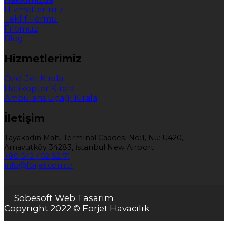
Hizmetlerimiz
Teklif Formu
Filomuz
Blog
Hizmetlerimiz
Özel Jet Kirala
Helikopter Kirala
Ambulans Uçağı Kirala
İletişim
Tayakadın Mah. Terminal Caddesi No:1, Nu: U420,
Arnavutköy 34283, İstanbul New Airport
+90 542 402 82 71
info@forjet.com.tr
Sobesoft Web Tasarım
Copyright 2022 © Forjet Havacılık