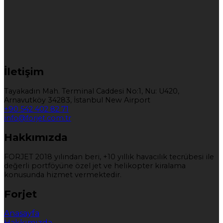
İletişim
Tayakadın Mah. Terminal Caddesi No:1, Nu: U420,
Arnavutköy 34283, İstanbul New Airport
+90 542 402 82 71
info@forjet.com.tr
Hakkımızda
FORJET 2018 yılından beri, +10 yıllık havacılık tecrübesi ile
değerli portföyüne özel jet ve helikopter kiralama
konusunda hizmet vermektedir.
Forjet
Anasayfa
Hakkımızda