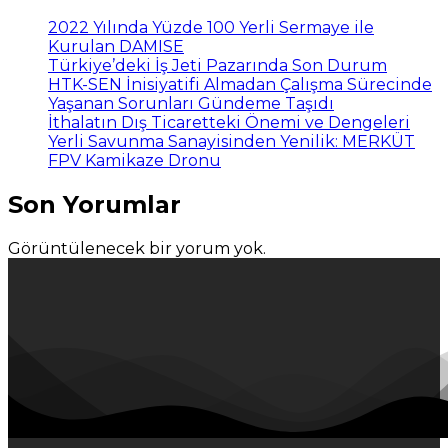
2022 Yılında Yüzde 100 Yerli Sermaye ile
Kurulan DAMISE
Türkiye’deki İş Jeti Pazarında Son Durum
HTK-SEN İnisiyatifi Almadan Çalışma Sürecinde
Yaşanan Sorunları Gündeme Taşıdı
İthalatın Dış Ticaretteki Önemi ve Dengeleri
Yerli Savunma Sanayisinden Yenilik: MERKÜT
FPV Kamikaze Dronu
Son Yorumlar
Görüntülenecek bir yorum yok.