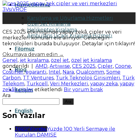
Hizmetlerimiz
17
Karşılama ve Uğurlama Hizmetleri
Oca
Özel Jet Kiralama
Helikopter Kiralama
CES 2025 etkinliğinde yapay zekâ, çipler ve veri
Ambulans Uçağı Kiralama Hizmeti
merkezleri konuları ele alınıyor. Geleceğin
teknolojileri burada buluşuyor. Detaylar için tıklayın!
Filomuz
Okumaya devam edin
→
Genel
,
jet kiralama
,
özel jet
,
özel jet kiralama
gönderildi
|
AMD
,
Artiwise
,
CES 2025
,
Çipler
,
Coone
,
Blog
Costifier
,
egaranti
,
Intel
,
Nara
,
Qualcomm
,
Some
Carbon
,
TT Ventures
,
Turk Teknoloji Girişimleri
,
Türk
Telekom
,
Turkcell
,
Veri Merkezleri
,
yapay zeka
,
yapay
zekâlı çipler
etiketlendi
Bir yorum bırak
İletişim
Ara
Ara
English
Son Yazılar
Teklif Formu
2022 Yılında Yüzde 100 Yerli Sermaye ile
Kurulan DAMISE