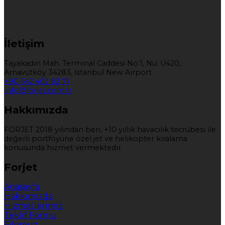
İletişim
Tayakadın Mah. Terminal Caddesi No:1, Nu: U420,
Arnavutköy 34283, İstanbul New Airport
+90 542 402 82 71
info@forjet.com.tr
Hakkımızda
FORJET 2018 yılından beri, +10 yıllık havacılık tecrübesi ile
değerli portföyüne özel jet ve helikopter kiralama
konusunda hizmet vermektedir.
Forjet
Anasayfa
Hakkımızda
Hizmetlerimiz
Teklif Formu
Filomuz