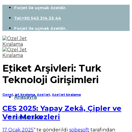
Skip
Forjet ile uçmak özeldir.
to
content
Tel:+90 543 314 33 44
Forjet ile uçmak özeldir.
Etiket Arşivleri:
Turk
Teknoloji Girişimleri
Genel
,
jet kiralama
,
özel jet
,
özel jet kiralama
Anasayfa
CES 2025: Yapay Zekâ, Çipler ve
Veri Merkezleri
Hakkımızda
17 Ocak 2025
’' te gönderildi
sobesoft
tarafından