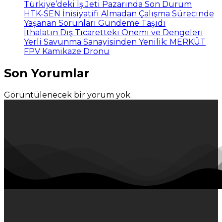
Türkiye’deki İş Jeti Pazarında Son Durum
HTK-SEN İnisiyatifi Almadan Çalışma Sürecinde
Yaşanan Sorunları Gündeme Taşıdı
İthalatın Dış Ticaretteki Önemi ve Dengeleri
Yerli Savunma Sanayisinden Yenilik: MERKÜT
FPV Kamikaze Dronu
Son Yorumlar
Görüntülenecek bir yorum yok.