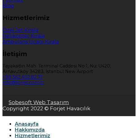
Blog
Hizmetlerimiz
Özel Jet Kirala
Helikopter Kirala
Ambulans Uçağı Kirala
İletişim
Tayakadın Mah. Terminal Caddesi No:1, Nu: U420,
Arnavutköy 34283, İstanbul New Airport
+90 542 402 82 71
info@forjet.com.tr
Sobesoft Web Tasarım
Copyright 2022 © Forjet Havacılık
Anasayfa
Hakkımızda
Hizmetlerimiz