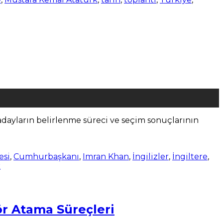
, adayların belirlenme süreci ve seçim sonuçlarının
esi
,
Cumhurbaşkanı
,
Imran Khan
,
İngilizler
,
İngiltere
,
k
ör Atama Süreçleri