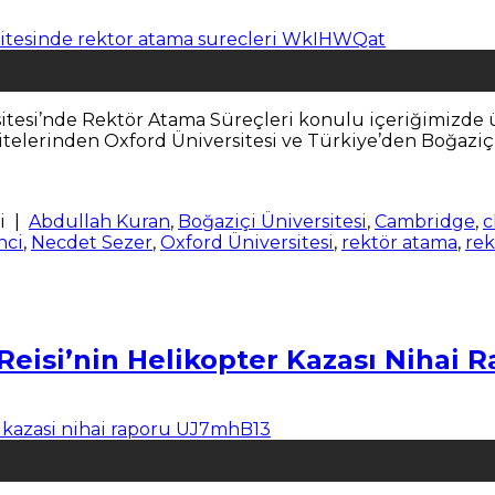
itesi’nde Rektör Atama Süreçleri konulu içeriğimizde ü
rsitelerinden Oxford Üniversitesi ve Türkiye’den Boğaziç
i
|
Abdullah Kuran
,
Boğaziçi Üniversitesi
,
Cambridge
,
c
nci
,
Necdet Sezer
,
Oxford Üniversitesi
,
rektör atama
,
rek
eisi’nin Helikopter Kazası Nihai 