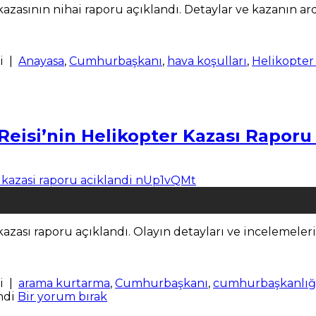
azasının nihai raporu açıklandı. Detaylar ve kazanın ar
i
|
Anayasa
,
Cumhurbaşkanı
,
hava koşulları
,
Helikopter
eisi’nin Helikopter Kazası Raporu
azası raporu açıklandı. Olayın detayları ve incelemeleri
i
|
arama kurtarma
,
Cumhurbaşkanı
,
cumhurbaşkanlığı
ndi
Bir yorum bırak