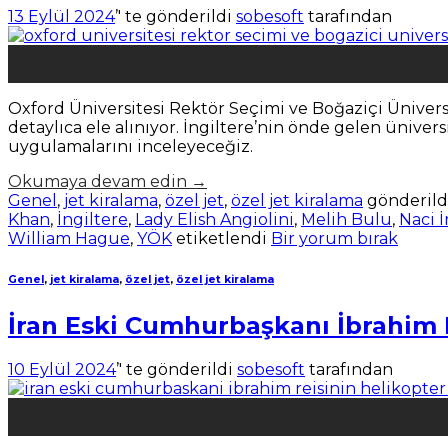
13 Eylül 2024
’' te gönderildi
sobesoft
tarafından
13
Eyl
Oxford Üniversitesi Rektör Seçimi ve Boğaziçi Ünivers
detaylıca ele alınıyor. İngiltere’nin önde gelen ünive
uygulamalarını inceleyeceğiz.
Okumaya devam edin
→
Genel
,
jet kiralama
,
özel jet
,
özel jet kiralama
gönderild
Khan
,
İngiltere
,
Lady Elish Angiolini
,
Melih Bulu
,
Naci İ
William Hague
,
YÖK
etiketlendi
Bir yorum bırak
Genel
,
jet kiralama
,
özel jet
,
özel jet kiralama
İran Eski Cumhurbaşkanı İbrahim R
10 Eylül 2024
’' te gönderildi
sobesoft
tarafından
10
Eyl