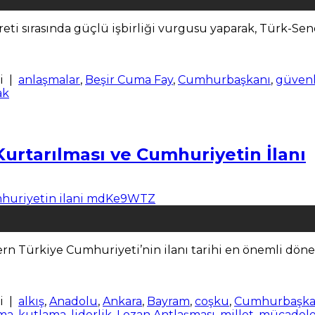
i sırasında güçlü işbirliği vurgusu yaparak, Türk-Seneg
i
|
anlaşmalar
,
Beşir Cuma Fay
,
Cumhurbaşkanı
,
güvenl
ak
rtarılması ve Cumhuriyetin İlanı
 Türkiye Cumhuriyeti’nin ilanı tarihi en önemli döneml
i
|
alkış
,
Anadolu
,
Ankara
,
Bayram
,
coşku
,
Cumhurbaşka
ma
,
kutlama
,
liderlik
,
Lozan Antlaşması
,
millet
,
mücadel