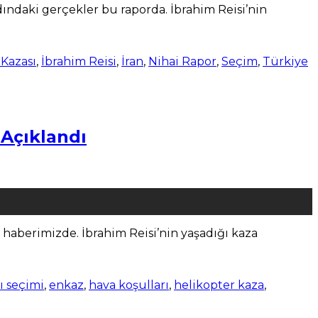
dındaki gerçekler bu raporda. İbrahim Reisi’nin
 Kazası
,
İbrahim Reisi
,
İran
,
Nihai Rapor
,
Seçim
,
Türkiye
 Açıklandı
 haberimizde. İbrahim Reisi’nin yaşadığı kaza
 seçimi
,
enkaz
,
hava koşulları
,
helikopter kaza
,