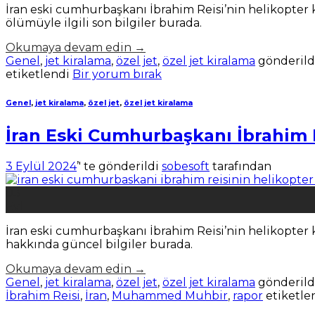
İran eski cumhurbaşkanı İbrahim Reisi’nin helikopter k
ölümüyle ilgili son bilgiler burada.
Okumaya devam edin
→
Genel
,
jet kiralama
,
özel jet
,
özel jet kiralama
gönderild
etiketlendi
Bir yorum bırak
Genel
,
jet kiralama
,
özel jet
,
özel jet kiralama
İran Eski Cumhurbaşkanı İbrahim R
3 Eylül 2024
’' te gönderildi
sobesoft
tarafından
03
Eyl
İran eski cumhurbaşkanı İbrahim Reisi’nin helikopter k
hakkında güncel bilgiler burada.
Okumaya devam edin
→
Genel
,
jet kiralama
,
özel jet
,
özel jet kiralama
gönderild
İbrahim Reisi
,
İran
,
Muhammed Muhbir
,
rapor
etiketle