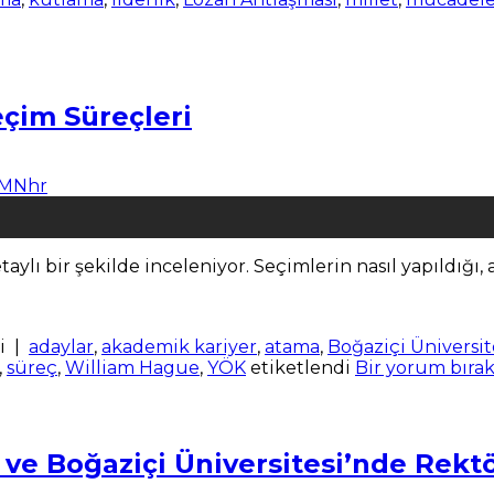
eçim Süreçleri
aylı bir şekilde inceleniyor. Seçimlerin nasıl yapıldığı
i
|
adaylar
,
akademik kariyer
,
atama
,
Boğaziçi Üniversit
,
süreç
,
William Hague
,
YÖK
etiketlendi
Bir yorum bıra
 ve Boğaziçi Üniversitesi’nde Rekt