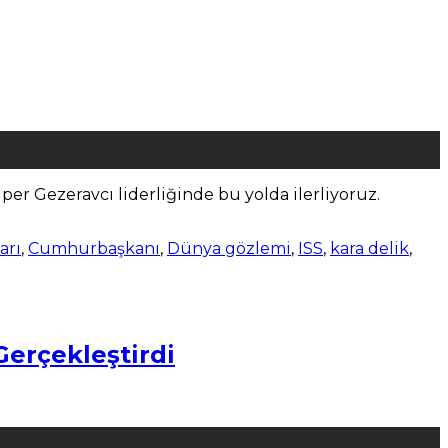
lper Gezeravcı liderliğinde bu yolda ilerliyoruz.
arı
,
Cumhurbaşkanı
,
Dünya gözlemi
,
ISS
,
kara delik
,
erçekleştirdi