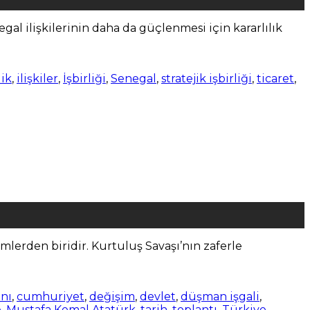
al ilişkilerinin daha da güçlenmesi için kararlılık
ik
,
ilişkiler
,
İşbirliği
,
Senegal
,
stratejik işbirliği
,
ticaret
,
erden biridir. Kurtuluş Savaşı’nın zaferle
nı
,
cumhuriyet
,
değişim
,
devlet
,
düşman işgali
,
e
,
Mustafa Kemal Atatürk
,
tarih
,
toplantı
,
Türkiye
,