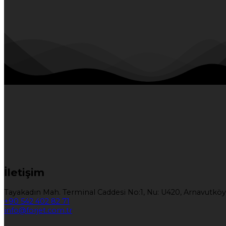
İletişim
Tayakadın Mah. Terminal Caddesi No:1, Nu: U420, Arnavutköy
+90 542 402 82 71
info@forjet.com.tr