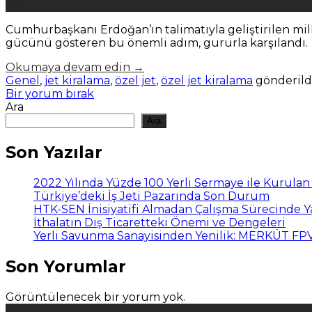
Mar
Cumhurbaşkanı Erdoğan’ın talimatıyla geliştirilen mill
gücünü gösteren bu önemli adım, gururla karşılandı.
Okumaya devam edin
→
Genel
,
jet kiralama
,
özel jet
,
özel jet kiralama
gönderild
Bir yorum bırak
Ara
Ara
Son Yazılar
2022 Yılında Yüzde 100 Yerli Sermaye ile Kurula
Türkiye’deki İş Jeti Pazarında Son Durum
HTK-SEN İnisiyatifi Almadan Çalışma Sürecinde 
İthalatın Dış Ticaretteki Önemi ve Dengeleri
Yerli Savunma Sanayisinden Yenilik: MERKÜT F
Son Yorumlar
Görüntülenecek bir yorum yok.