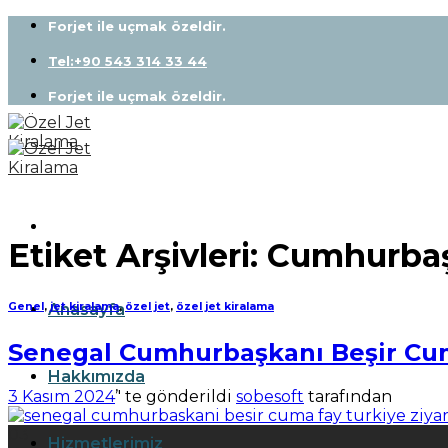
Skip
Forjet ile uçmak özeldir.
to
content
Tel:+90 543 314 33 44
Forjet ile uçmak özeldir.
Etiket Arşivleri:
Cumhurba
Anasayfa
Genel
,
jet kiralama
,
özel jet
,
özel jet kiralama
Senegal Cumhurbaşkanı Beşir Cuma 
Hakkımızda
3 Kasım 2024
’' te gönderildi
sobesoft
tarafından
03
Hizmetlerimiz