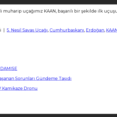
i muharip uçağımız KAAN, başarılı bir şekilde ilk uçuş
i
|
5. Nesil Savaş Uçağı
,
Cumhurbaşkanı
,
Erdoğan
,
KAA
n DAMISE
Yaşanan Sorunları Gündeme Taşıdı
PV Kamikaze Dronu