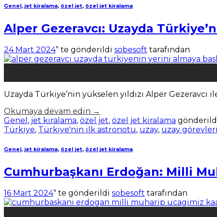
Genel
,
jet kiralama
,
özel jet
,
özel jet kiralama
Alper Gezeravcı: Uzayda Türkiye’n
24 Mart 2024
’' te gönderildi
sobesoft
tarafından
24
Mar
Uzayda Türkiye’nin yükselen yıldızı Alper Gezeravcı ile
Okumaya devam edin
→
Genel
,
jet kiralama
,
özel jet
,
özel jet kiralama
gönderild
Türkiye
,
Türkiye'nin ilk astronotu
,
uzay
,
uzay görevler
Genel
,
jet kiralama
,
özel jet
,
özel jet kiralama
Cumhurbaşkanı Erdoğan: Milli Mu
16 Mart 2024
’' te gönderildi
sobesoft
tarafından
16