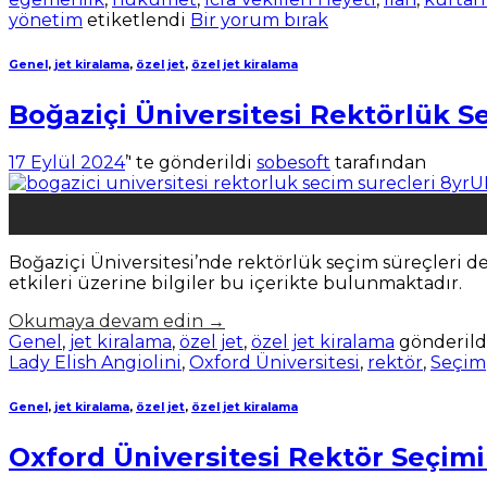
yönetim
etiketlendi
Bir yorum bırak
Genel
,
jet kiralama
,
özel jet
,
özel jet kiralama
Boğaziçi Üniversitesi Rektörlük S
17 Eylül 2024
’' te gönderildi
sobesoft
tarafından
17
Eyl
Boğaziçi Üniversitesi’nde rektörlük seçim süreçleri det
etkileri üzerine bilgiler bu içerikte bulunmaktadır.
Okumaya devam edin
→
Genel
,
jet kiralama
,
özel jet
,
özel jet kiralama
gönderild
Lady Elish Angiolini
,
Oxford Üniversitesi
,
rektör
,
Seçim
Genel
,
jet kiralama
,
özel jet
,
özel jet kiralama
Oxford Üniversitesi Rektör Seçimi