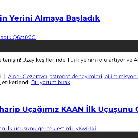
in Yerini Almaya Başladık
 tanışın! Uzay keşiflerinde Türkiye’nin rolü artıyor ve A
i
|
Alper Gezeravcı
,
astronot deneyimleri
,
bilim misyonl
i
etiketlendi
Bir yorum bırak
harip Uçağımız KAAN İlk Uçuşunu G