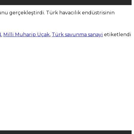
unu gerçekleştirdi. Türk havacılık endüstrisinin
N
,
Milli Muharip Uçak
,
Türk savunma sanayi
etiketlendi