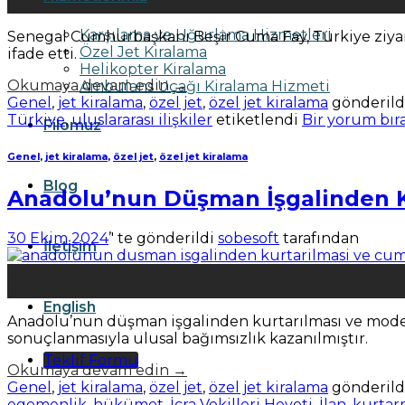
Kas
Karşılama ve Uğurlama Hizmetleri
Senegal Cumhurbaşkanı Beşir Cuma Fay, Türkiye ziyaret
Özel Jet Kiralama
ifade etti.
Helikopter Kiralama
Okumaya devam edin
→
Ambulans Uçağı Kiralama Hizmeti
Genel
,
jet kiralama
,
özel jet
,
özel jet kiralama
gönderild
Türkiye
,
uluslararası ilişkiler
etiketlendi
Bir yorum bır
Filomuz
Genel
,
jet kiralama
,
özel jet
,
özel jet kiralama
Blog
Anadolu’nun Düşman İşgalinden Ku
30 Ekim 2024
’' te gönderildi
sobesoft
tarafından
İletişim
30
Eki
English
Anadolu’nun düşman işgalinden kurtarılması ve modern
sonuçlanmasıyla ulusal bağımsızlık kazanılmıştır.
Teklif Formu
Okumaya devam edin
→
Genel
,
jet kiralama
,
özel jet
,
özel jet kiralama
gönderild
egemenlik
,
hükümet
,
İcra Vekilleri Heyeti
,
İlan
,
kurtar