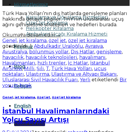
Eyl
Hizmetlerimiz
Türk Hava Yolları’nın dış hatlarda genişleme planları
Karşılama ve Uğurlama Hizmetleri
hakkında detaylı bilgiler. THY’nin uluslararası uçuş
Özel Jet Kiralama
ağını genişletme stratejileri ve hedefleri burada.
Helikopter Kiralama
Ambulans Uçağı Kiralama Hizmeti
Okumaya devam edin
→
Genel
,
jet kiralama
,
özel jet
,
özel jet kiralama
gönderildi
|
Abdulkadir Uraloğlu
,
Avrasya
,
Filomuz
Avustralya
,
bölünmüş yollar
,
Dış Hatlar
,
genişleme
,
havacılık
,
havacılık teknolojileri
,
havalimanı
,
Havalimanları
,
hızlı trenler
,
İç Hatlar
,
İstanbul
Blog
AirShow
,
Milli
,
Şili
,
T
,
Türk Hava Yolları
,
uçuş
noktaları
,
Ulaştırma
,
Ulaştırma ve Altyapı Bakanı
,
Uluslararası Sivil Havacılık Fuarı
,
Yerli
etiketlendi
Bir
yorum bırak
İletişim
Genel
,
jet kiralama
,
özel jet
,
özel jet kiralama
English
İstanbul Havalimanlarındaki
Yolcu Sayısı Artışı
Teklif Formu