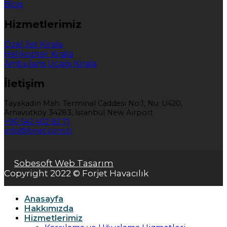
Blog
Hizmetlerimiz
Özel Jet Kirala
Helikopter Kirala
Ambulans Uçağı Kirala
İletişim
Tayakadın Mah. Terminal Caddesi No:1, Nu: U420,
Arnavutköy 34283, İstanbul New Airport
+90 542 402 82 71
info@forjet.com.tr
Sobesoft Web Tasarım
Copyright 2022 © Forjet Havacılık
Anasayfa
Hakkımızda
Hizmetlerimiz