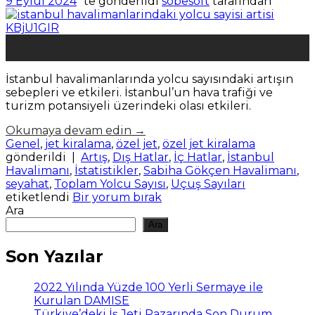
9 Eylül 2024
’' te gönderildi
sobesoft
tarafından
09
Eyl
İstanbul havalimanlarında yolcu sayısındaki artışın
sebepleri ve etkileri. İstanbul’un hava trafiği ve
turizm potansiyeli üzerindeki olası etkileri.
Okumaya devam edin
→
Genel
,
jet kiralama
,
özel jet
,
özel jet kiralama
gönderildi
|
Artış
,
Dış Hatlar
,
İç Hatlar
,
İstanbul
Havalimanı
,
İstatistikler
,
Sabiha Gökçen Havalimanı
,
seyahat
,
Toplam Yolcu Sayısı
,
Uçuş Sayıları
etiketlendi
Bir yorum bırak
Ara
Ara
Son Yazılar
2022 Yılında Yüzde 100 Yerli Sermaye ile
Kurulan DAMISE
Türkiye’deki İş Jeti Pazarında Son Durum