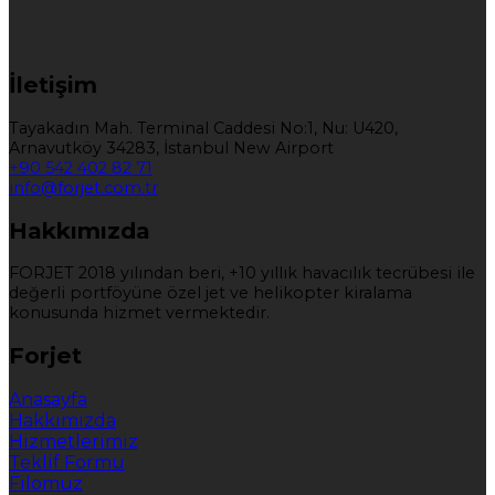
İletişim
Tayakadın Mah. Terminal Caddesi No:1, Nu: U420,
Arnavutköy 34283, İstanbul New Airport
+90 542 402 82 71
info@forjet.com.tr
Hakkımızda
FORJET 2018 yılından beri, +10 yıllık havacılık tecrübesi ile
değerli portföyüne özel jet ve helikopter kiralama
konusunda hizmet vermektedir.
Forjet
Anasayfa
Hakkımızda
Hizmetlerimiz
Teklif Formu
Filomuz