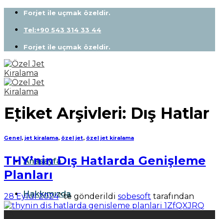
Skip
Forjet ile uçmak özeldir.
to
content
Tel:+90 543 314 33 44
Forjet ile uçmak özeldir.
Etiket Arşivleri:
Dış Hatlar
Genel
,
jet kiralama
,
özel jet
,
özel jet kiralama
THY’nin Dış Hatlarda Genişleme
Anasayfa
Planları
Hakkımızda
28 Eylül 2024
’' te gönderildi
sobesoft
tarafından
28