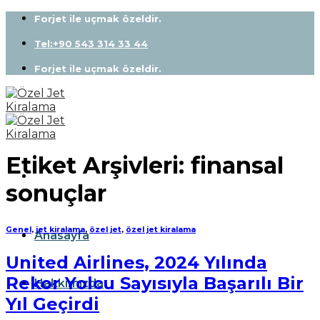
Skip
Forjet ile uçmak özeldir.
to
content
Tel:+90 543 314 33 44
Forjet ile uçmak özeldir.
Etiket Arşivleri:
finansal
sonuçlar
Genel
,
jet kiralama
,
özel jet
,
özel jet kiralama
Anasayfa
United Airlines, 2024 Yılında
Rekor Yolcu Sayısıyla Başarılı Bir
Hakkımızda
Yıl Geçirdi