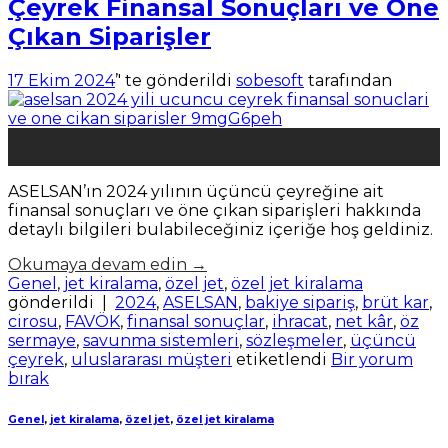
Çeyrek Finansal Sonuçları ve Öne
Çıkan Siparişler
17 Ekim 2024
’' te gönderildi
sobesoft
tarafından
17
Eki
ASELSAN’ın 2024 yılının üçüncü çeyreğine ait
finansal sonuçları ve öne çıkan siparişleri hakkında
detaylı bilgileri bulabileceğiniz içeriğe hoş geldiniz.
Okumaya devam edin
→
Genel
,
jet kiralama
,
özel jet
,
özel jet kiralama
gönderildi
|
2024
,
ASELSAN
,
bakiye sipariş
,
brüt kar
,
cirosu
,
FAVÖK
,
finansal sonuçlar
,
ihracat
,
net kâr
,
öz
sermaye
,
savunma sistemleri
,
sözleşmeler
,
üçüncü
çeyrek
,
uluslararası müşteri
etiketlendi
Bir yorum
bırak
Genel
,
jet kiralama
,
özel jet
,
özel jet kiralama