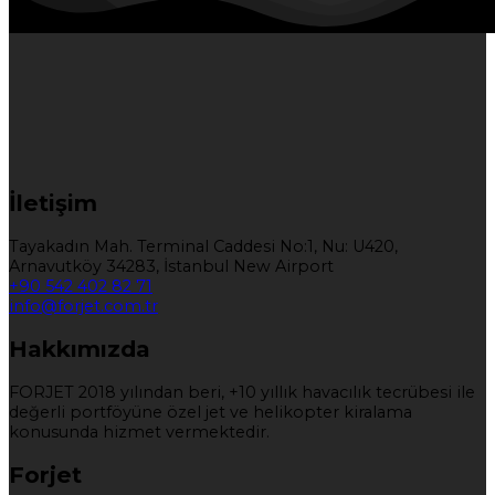
İletişim
Tayakadın Mah. Terminal Caddesi No:1, Nu: U420,
Arnavutköy 34283, İstanbul New Airport
+90 542 402 82 71
info@forjet.com.tr
Hakkımızda
FORJET 2018 yılından beri, +10 yıllık havacılık tecrübesi ile
değerli portföyüne özel jet ve helikopter kiralama
konusunda hizmet vermektedir.
Forjet