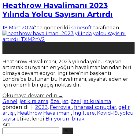
Heathrow Havalimanı 2023
Yılında Yolcu Sayısını Artırdı
18 Mart 2024
’' te gönderildi
sobesoft
tarafından
18
Mar
Heathrow Havalimanı, 2023 yılında yolcu sayısını
artırarak dünyanın en yoğun havalimanlarından biri
olmaya devam ediyor. İngiltere’nin başkenti
Londra’da bulunan bu havalimanı, seyahat edenler
için önemli bir geçiş noktasıdır.
Okumaya devam edin
→
Genel
,
jet kiralama
,
özel jet
,
özel jet kiralama
gönderildi
|
2023
,
Ferrovial
,
finansal sonuçlar
,
gelir
artışı
,
Heathrow Havalimanı
,
İngiltere
,
Kovid-19
,
yolcu
sayısı
etiketlendi
Bir yorum bırak
Ara
Ara