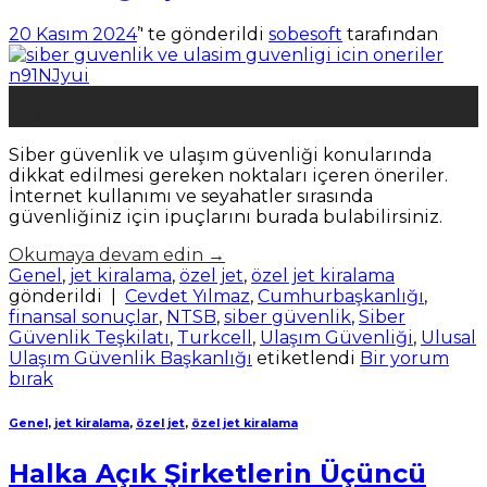
20 Kasım 2024
’' te gönderildi
sobesoft
tarafından
20
Kas
Siber güvenlik ve ulaşım güvenliği konularında
dikkat edilmesi gereken noktaları içeren öneriler.
İnternet kullanımı ve seyahatler sırasında
güvenliğiniz için ipuçlarını burada bulabilirsiniz.
Okumaya devam edin
→
Genel
,
jet kiralama
,
özel jet
,
özel jet kiralama
gönderildi
|
Cevdet Yılmaz
,
Cumhurbaşkanlığı
,
finansal sonuçlar
,
NTSB
,
siber güvenlik
,
Siber
Güvenlik Teşkilatı
,
Turkcell
,
Ulaşım Güvenliği
,
Ulusal
Ulaşım Güvenlik Başkanlığı
etiketlendi
Bir yorum
bırak
Genel
,
jet kiralama
,
özel jet
,
özel jet kiralama
Halka Açık Şirketlerin Üçüncü