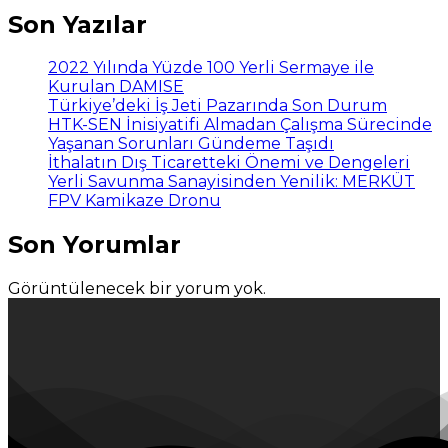
Son Yazılar
2022 Yılında Yüzde 100 Yerli Sermaye ile
Kurulan DAMISE
Türkiye’deki İş Jeti Pazarında Son Durum
HTK-SEN İnisiyatifi Almadan Çalışma Sürecinde
Yaşanan Sorunları Gündeme Taşıdı
İthalatın Dış Ticaretteki Önemi ve Dengeleri
Yerli Savunma Sanayisinden Yenilik: MERKÜT
FPV Kamikaze Dronu
Son Yorumlar
Görüntülenecek bir yorum yok.