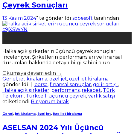
Çeyrek Sonuçları
13 Kasım 2024
’' te gönderildi
sobesoft
tarafından
13
Kas
Halka açık şirketlerin üçüncü çeyrek sonuçları
inceleniyor. Şirketlerin performansları ve finansal
durumları hakkında detaylı bilgi sahibi olun.
Okumaya devam edin
→
Genel
,
jet kiralama
,
özel jet
,
özel jet kiralama
gönderildi
|
borsa
,
finansal sonuçlar
,
gelir artışı
,
Halka açık şirketler
,
performans
,
rekabet
,
Türk
Telekom
,
Turkcell
,
üçüncü çeyrek
,
varlık satışı
etiketlendi
Bir yorum bırak
Genel
,
jet kiralama
,
özel jet
,
özel jet kiralama
ASELSAN 2024 Yılı Üçüncü