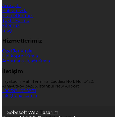
Anasayfa
Hakkımızda
Hizmetlerimiz
Teklif Formu
Filomuz
Blog
Hizmetlerimiz
Özel Jet Kirala
Helikopter Kirala
Ambulans Uçağı Kirala
İletişim
Tayakadın Mah. Terminal Caddesi No:1, Nu: U420,
Arnavutköy 34283, İstanbul New Airport
+90 542 402 82 71
info@forjet.com.tr
Sobesoft Web Tasarım