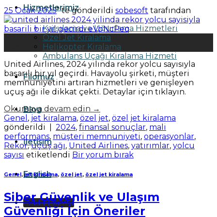
Hizmetlerimiz
25 Ocak 2025
’' te gönderildi
sobesoft
tarafından
Karşılama ve Uğurlama Hizmetleri
Özel Jet Kiralama
25
Helikopter Kiralama
Oca
Ambulans Uçağı Kiralama Hizmeti
United Airlines, 2024 yılında rekor yolcu sayısıyla
başarılı bir yıl geçirdi. Havayolu şirketi, müşteri
Filomuz
memnuniyetini artıran hizmetleri ve genişleyen
uçuş ağı ile dikkat çekti. Detaylar için tıklayın.
Okumaya devam edin
→
Blog
Genel
,
jet kiralama
,
özel jet
,
özel jet kiralama
gönderildi
|
2024
,
finansal sonuçlar
,
mali
performans
,
müşteri memnuniyeti
,
operasyonlar
,
İletişim
Rekor
,
uçuş ağı
,
United Airlines
,
yatırımlar
,
yolcu
sayısı
etiketlendi
Bir yorum bırak
English
Genel
,
jet kiralama
,
özel jet
,
özel jet kiralama
Siber Güvenlik ve Ulaşım
Teklif Formu
Güvenliği İçin Öneriler