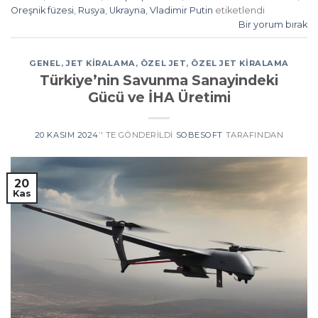
Oreşnik füzesi
,
Rusya
,
Ukrayna
,
Vladimir Putin
etiketlendi
Bir yorum bırak
GENEL
,
JET KIRALAMA
,
ÖZEL JET
,
ÖZEL JET KIRALAMA
Türkiye’nin Savunma Sanayindeki
Gücü ve İHA Üretimi
20 KASIM 2024
’' TE GÖNDERILDI
SOBESOFT
TARAFINDAN
20
Kas