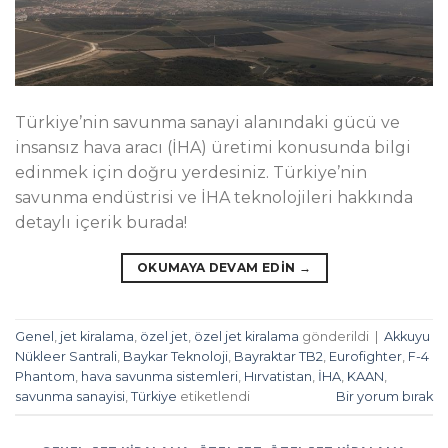
Türkiye’nin savunma sanayi alanındaki gücü ve
insansız hava aracı (İHA) üretimi konusunda bilgi
edinmek için doğru yerdesiniz. Türkiye’nin
savunma endüstrisi ve İHA teknolojileri hakkında
detaylı içerik burada!
OKUMAYA DEVAM EDIN
→
Genel
,
jet kiralama
,
özel jet
,
özel jet kiralama
gönderildi
|
Akkuyu
Nükleer Santrali
,
Baykar Teknoloji
,
Bayraktar TB2
,
Eurofighter
,
F-4
Phantom
,
hava savunma sistemleri
,
Hırvatistan
,
İHA
,
KAAN
,
savunma sanayisi
,
Türkiye
etiketlendi
Bir yorum bırak