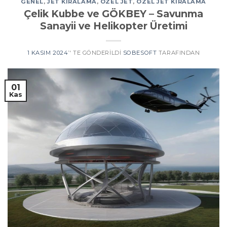
GENEL
,
JET KIRALAMA
,
ÖZEL JET
,
ÖZEL JET KIRALAMA
Çelik Kubbe ve GÖKBEY – Savunma
Sanayii ve Helikopter Üretimi
1 KASIM 2024
’' TE GÖNDERILDI
SOBESOFT
TARAFINDAN
01
Kas