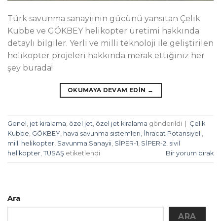
Türk savunma sanayiinin gücünü yansıtan Çelik
Kubbe ve GÖKBEY helikopter üretimi hakkında
detaylı bilgiler. Yerli ve milli teknoloji ile geliştirilen
helikopter projeleri hakkında merak ettiğiniz her
şey burada!
OKUMAYA DEVAM EDIN
→
Genel
,
jet kiralama
,
özel jet
,
özel jet kiralama
gönderildi
|
Çelik
Kubbe
,
GÖKBEY
,
hava savunma sistemleri
,
İhracat Potansiyeli
,
milli helikopter
,
Savunma Sanayii
,
SİPER-1
,
SİPER-2
,
sivil
helikopter
,
TUSAŞ
etiketlendi
Bir yorum bırak
Ara
ARA