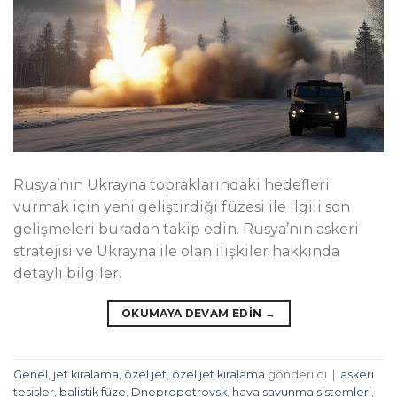
Rusya’nın Ukrayna topraklarındaki hedefleri
vurmak için yeni geliştirdiği füzesi ile ilgili son
gelişmeleri buradan takip edin. Rusya’nın askeri
stratejisi ve Ukrayna ile olan ilişkiler hakkında
detaylı bilgiler.
OKUMAYA DEVAM EDIN
→
Genel
,
jet kiralama
,
özel jet
,
özel jet kiralama
gönderildi
|
askeri
tesisler
,
balistik füze
,
Dnepropetrovsk
,
hava savunma sistemleri
,