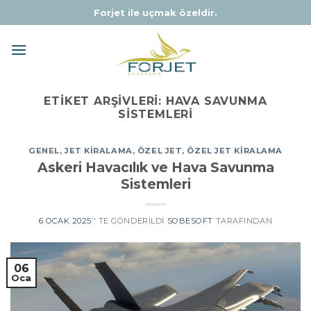
Skip
Forjet ile uçmak özeldir.
to
content
ETIKET ARŞIVLERI:
HAVA SAVUNMA
SISTEMLERI
GENEL
,
JET KIRALAMA
,
ÖZEL JET
,
ÖZEL JET KIRALAMA
Askeri Havacılık ve Hava Savunma
Sistemleri
6 OCAK 2025
’' TE GÖNDERILDI
SOBESOFT
TARAFINDAN
06
Oca