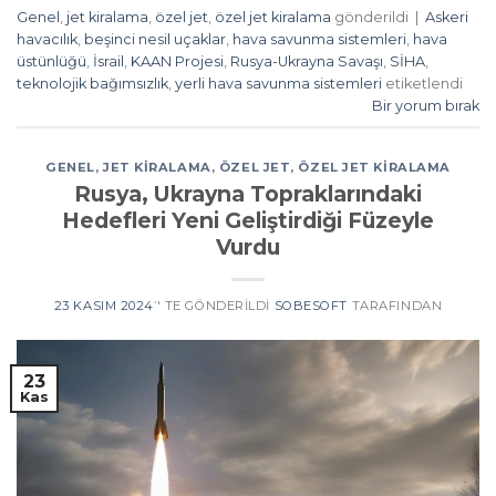
Genel
,
jet kiralama
,
özel jet
,
özel jet kiralama
gönderildi
|
Askeri
havacılık
,
beşinci nesil uçaklar
,
hava savunma sistemleri
,
hava
üstünlüğü
,
İsrail
,
KAAN Projesi
,
Rusya-Ukrayna Savaşı
,
SİHA
,
teknolojik bağımsızlık
,
yerli hava savunma sistemleri
etiketlendi
Bir yorum bırak
GENEL
,
JET KIRALAMA
,
ÖZEL JET
,
ÖZEL JET KIRALAMA
Rusya, Ukrayna Topraklarındaki
Hedefleri Yeni Geliştirdiği Füzeyle
Vurdu
23 KASIM 2024
’' TE GÖNDERILDI
SOBESOFT
TARAFINDAN
23
Kas