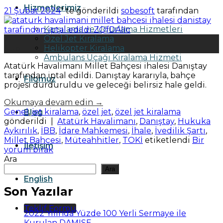
Hizmetlerimiz
21 Şubat 2024
’' te gönderildi
sobesoft
tarafından
Karşılama ve Uğurlama Hizmetleri
Özel Jet Kiralama
21
Helikopter Kiralama
Şub
Ambulans Uçağı Kiralama Hizmeti
Atatürk Havalimanı Millet Bahçesi ihalesi Danıştay
tarafından iptal edildi. Danıştay kararıyla, bahçe
Filomuz
projesi durduruldu ve geleceği belirsiz hale geldi.
Okumaya devam edin
→
Genel
,
jet kiralama
,
özel jet
,
özel jet kiralama
Blog
gönderildi
|
Atatürk Havalimanı
,
Danıştay
,
Hukuka
Aykırılık
,
İBB
,
İdare Mahkemesi
,
İhale
,
İvedilik Şartı
,
Millet Bahçesi
,
Müteahhitler
,
TOKİ
etiketlendi
Bir
İletişim
yorum bırak
Ara
Ara
English
Son Yazılar
Teklif Formu
2022 Yılında Yüzde 100 Yerli Sermaye ile
Kurulan DAMISE