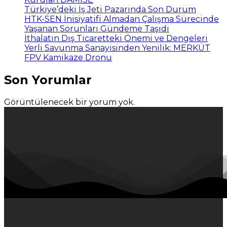
Türkiye’deki İş Jeti Pazarında Son Durum
HTK-SEN İnisiyatifi Almadan Çalışma Sürecinde
Yaşanan Sorunları Gündeme Taşıdı
İthalatın Dış Ticaretteki Önemi ve Dengeleri
Yerli Savunma Sanayisinden Yenilik: MERKÜT
FPV Kamikaze Dronu
Son Yorumlar
Görüntülenecek bir yorum yok.