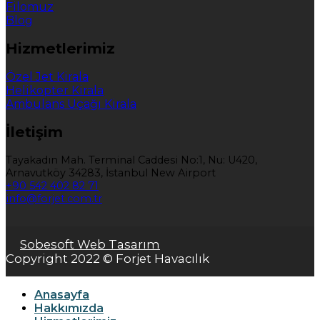
Filomuz
Blog
Hizmetlerimiz
Özel Jet Kirala
Helikopter Kirala
Ambulans Uçağı Kirala
İletişim
Tayakadın Mah. Terminal Caddesi No:1, Nu: U420,
Arnavutköy 34283, İstanbul New Airport
+90 542 402 82 71
info@forjet.com.tr
Sobesoft Web Tasarım
Copyright 2022 © Forjet Havacılık
Anasayfa
Hakkımızda