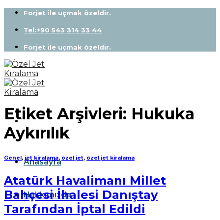
Skip
Forjet ile uçmak özeldir.
to
content
Tel:+90 543 314 33 44
Forjet ile uçmak özeldir.
Etiket Arşivleri:
Hukuka
Aykırılık
Genel
,
jet kiralama
,
özel jet
,
özel jet kiralama
Anasayfa
Atatürk Havalimanı Millet
Bahçesi İhalesi Danıştay
Hakkımızda
Tarafından İptal Edildi