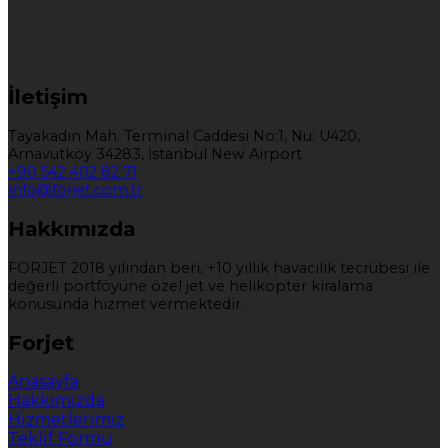
İletişim
Tayakadın Mah. Terminal Caddesi No:1, Nu: U420,
Arnavutköy 34283, İstanbul New Airport
+90 542 402 82 71
info@forjet.com.tr
Hakkımızda
FORJET 2018 yılından beri, +10 yıllık havacılık tecrübesi ile
değerli portföyüne özel jet ve helikopter kiralama
konusunda hizmet vermektedir.
Forjet
Anasayfa
Hakkımızda
Hizmetlerimiz
Teklif Formu