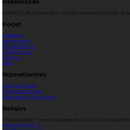
Hakkımızda
FORJET 2018 yılından beri, +10 yıllık havacılık tecrübesi il
Forjet
Anasayfa
Hakkımızda
Hizmetlerimiz
Teklif Formu
Filomuz
Blog
Hizmetlerimiz
Özel Jet Kirala
Helikopter Kirala
Ambulans Uçağı Kirala
İletişim
Tayakadın Mah. Terminal Caddesi No:1, Nu: U420, Arnavutköy
+90 542 402 82 71