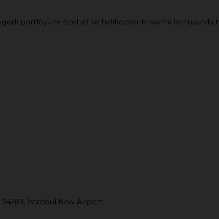
e değerli portföyüne özel jet ve helikopter kiralama konusunda
 34283, İstanbul New Airport