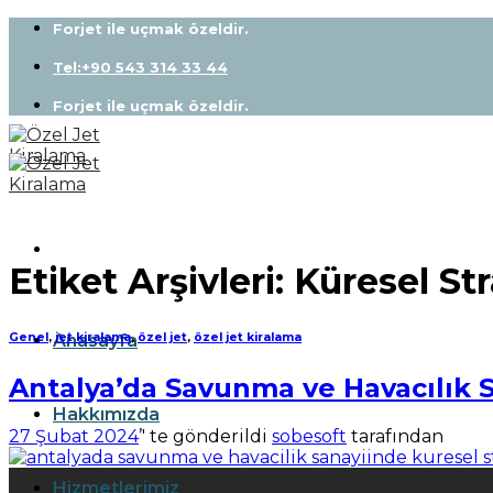
Skip
Forjet ile uçmak özeldir.
to
content
Tel:+90 543 314 33 44
Forjet ile uçmak özeldir.
Etiket Arşivleri:
Küresel Str
Anasayfa
Genel
,
jet kiralama
,
özel jet
,
özel jet kiralama
Antalya’da Savunma ve Havacılık S
Hakkımızda
27 Şubat 2024
’' te gönderildi
sobesoft
tarafından
27
Hizmetlerimiz