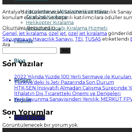
Şub
Karşılama ve Uğurlama Hizmetleri
Antalya’da düzenlenecek Savunma ve Havacılık Sanayiin
Özel Jet Kiralama
konuları ele alacak ve başarılı katılımcılara ödüller su
Helikopter Kiralama
Okumaya devam edin
→
Ambulans Uçağı Kiralama Hizmeti
Genel
,
jet kiralama
,
özel jet
,
özel jet kiralama
gönderild
Savunma ve Havacılık Sanayii
,
TEI
,
TUSAŞ
etiketlendi
Filomuz
Ara
Ara
Blog
Son Yazılar
2022 Yılında Yüzde 100 Yerli Sermaye ile Kurula
İletişim
Türkiye’deki İş Jeti Pazarında Son Durum
HTK-SEN İnisiyatifi Almadan Çalışma Sürecinde 
İthalatın Dış Ticaretteki Önemi ve Dengeleri
Yerli Savunma Sanayisinden Yenilik: MERKÜT F
English
Son Yorumlar
Teklif Formu
Görüntülenecek bir yorum yok.