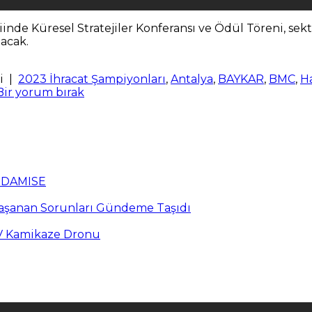
de Küresel Stratejiler Konferansı ve Ödül Töreni, sektö
nacak.
i
|
2023 İhracat Şampiyonları
,
Antalya
,
BAYKAR
,
BMC
,
H
Bir yorum bırak
n DAMISE
Yaşanan Sorunları Gündeme Taşıdı
PV Kamikaze Dronu