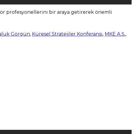
r profesyonellerini bir araya getirerek önemli
aluk Görgün
,
Küresel Stratejiler Konferansı
,
MKE A.Ş.
,