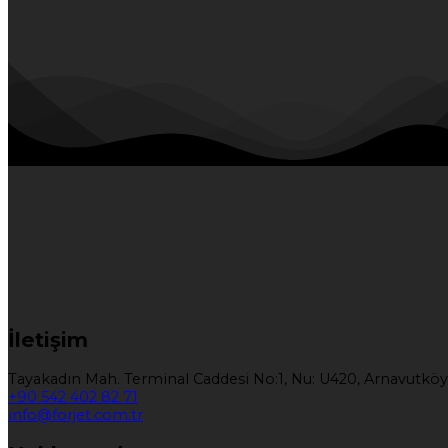
İletişim
Tayakadın Mah. Terminal Caddesi No:1, Nu: U420, Arnavutköy
+90 542 402 82 71
info@forjet.com.tr