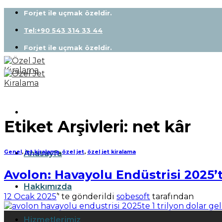
Skip
Forjet ile uçmak özeldir.
to
content
Tel:+90 543 314 33 44
Forjet ile uçmak özeldir.
Etiket Arşivleri:
net kâr
Anasayfa
Genel
,
jet kiralama
,
özel jet
,
özel jet kiralama
Avolon: Havayolu Endüstrisi 2025’t
Hakkımızda
12 Ocak 2025
’' te gönderildi
sobesoft
tarafından
12
Hizmetlerimiz