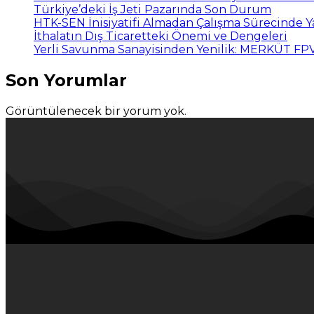
Türkiye’deki İş Jeti Pazarında Son Durum
HTK-SEN İnisiyatifi Almadan Çalışma Sürecinde 
İthalatın Dış Ticaretteki Önemi ve Dengeleri
Yerli Savunma Sanayisinden Yenilik: MERKÜT F
Son Yorumlar
Görüntülenecek bir yorum yok.