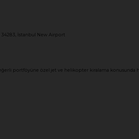
 34283, İstanbul New Airport
e değerli portföyüne özel jet ve helikopter kiralama konusunda