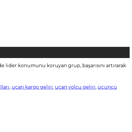
de lider konumunu koruyan grup, başarısını artırarak
ları
,
uçan kargo geliri
,
uçan yolcu geliri
,
üçüncü