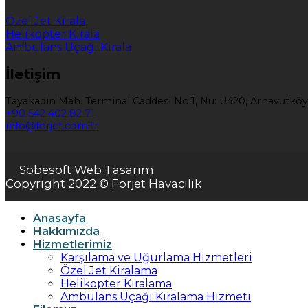
Özel Jet Kirala
Helikopter Kirala
Ambulans Uçağı Kirala
İletişim
Tayakadın Mah. Terminal Caddesi No:1, Nu: U420, Arnavutköy
+90 542 402 82 71
info@forjet.com.tr
Sobesoft Web Tasarım
Copyright 2022 © Forjet Havacılık
Anasayfa
Hakkımızda
Hizmetlerimiz
Karşılama ve Uğurlama Hizmetleri
Özel Jet Kiralama
Helikopter Kiralama
Ambulans Uçağı Kiralama Hizmeti