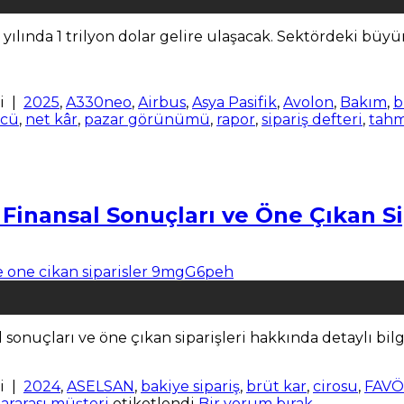
ılında 1 trilyon dolar gelire ulaşacak. Sektördeki büyü
i
|
2025
,
A330neo
,
Airbus
,
Asya Pasifik
,
Avolon
,
Bakım
,
b
ücü
,
net kâr
,
pazar görünümü
,
rapor
,
sipariş defteri
,
tah
inansal Sonuçları ve Öne Çıkan Si
onuçları ve öne çıkan siparişleri hakkında detaylı bilgi
i
|
2024
,
ASELSAN
,
bakiye sipariş
,
brüt kar
,
cirosu
,
FAVÖ
lararası müşteri
etiketlendi
Bir yorum bırak