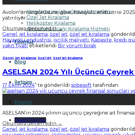
Oca
Karşılama ve Uğurlama Hizmetleri
Avolon’un öngörüsüne göre, havayolu endüstrisi 2025 y
Özel Jet Kiralama
yatırılıyor.
Helikopter Kiralama
Okumaya devam edin
→
Ambulans Uçağı Kiralama Hizmeti
Genel
,
jet kiralama
,
özel jet
,
özel jet kiralama
gönderild
Havayolu endüstrisi
,
işçilik maliyeti
,
Kapasite
,
kredi g
Filomuz
yakıt fiyatı
etiketlendi
Bir yorum bırak
Genel
,
jet kiralama
,
özel jet
,
özel jet kiralama
Blog
ASELSAN 2024 Yılı Üçüncü Çeyrek F
İletişim
17 Ekim 2024
’' te gönderildi
sobesoft
tarafından
17
English
Eki
ASELSAN’ın 2024 yılının üçüncü çeyreğine ait finansal s
Teklif Formu
Okumaya devam edin
→
Genel
,
jet kiralama
,
özel jet
,
özel jet kiralama
gönderild
savunma sistemleri
,
sözleşmeler
,
üçüncü çeyrek
,
ulus