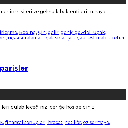
menin etkileri ve gelecek beklentileri masaya
irleşme
,
Boeing
,
Çin
,
gelir
,
geniş gövdeli uçak
,
min
,
uçak kiralama
,
uçak siparişi
,
uçak teslimatı
,
üretici
,
parişler
leri bulabileceğiniz içeriğe hoş geldiniz.
K
,
finansal sonuçlar
,
ihracat
,
net kâr
,
öz sermaye
,