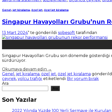
Genel
,
jet kiralama
,
özel jet
,
özel jet kiralama
Singapur Havayolları Grubu’nun 
13 Mart 2024
’' te gönderildi
sobesoft
tarafından
13
Mar
Singapur Havayolları Grubu son dönemde gösterdiği re
sürdürüyor.
Okumaya devam edin
→
Genel
,
jet kiralama
,
özel jet
,
özel jet kiralama
gönderild
çeyrek
,
yolcu trafiği
etiketlendi
Bir yorum bırak
Ara
Ara
Son Yazılar
2022 Yılında Yüzde 100 Yerli Sermaye ile Kurula