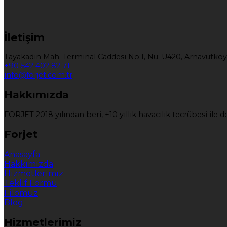
İletişim
Tayakadın Mah. Terminal Caddesi No:1, Nu: U420, Arnavutköy
+90 542 402 82 71
info@forjet.com.tr
Hakkımızda
FORJET 2018 yılından beri, +10 yıllık havacılık tecrübesi il
Forjet
Anasayfa
Hakkımızda
Hizmetlerimiz
Teklif Formu
Filomuz
Blog
Hizmetlerimiz