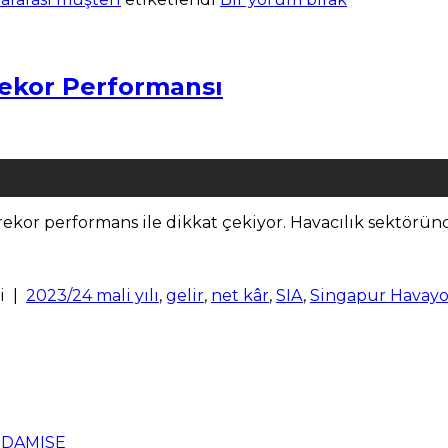
Rekor Performansı
kor performans ile dikkat çekiyor. Havacılık sektörün
i
|
2023/24 mali yılı
,
gelir
,
net kâr
,
SIA
,
Singapur Havayol
n DAMISE