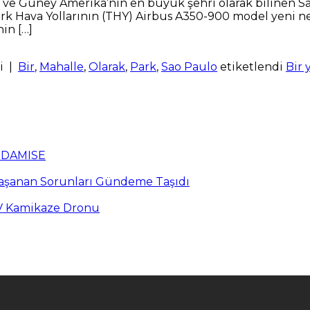
ya ve Güney Amerika’nın en büyük şehri olarak bilinen S
Hava Yollarının (THY) Airbus A350-900 model yeni nesil
in […]
i
|
Bir
,
Mahalle
,
Olarak
,
Park
,
Sao Paulo
etiketlendi
Bir 
n DAMISE
Yaşanan Sorunları Gündeme Taşıdı
PV Kamikaze Dronu