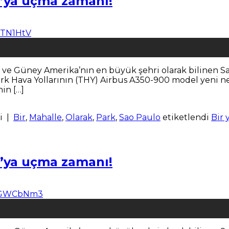
o’ya uçma zamanı!
ya ve Güney Amerika’nın en büyük şehri olarak bilinen S
Hava Yollarının (THY) Airbus A350-900 model yeni nesil
in […]
i
|
Bir
,
Mahalle
,
Olarak
,
Park
,
Sao Paulo
etiketlendi
Bir 
o’ya uçma zamanı!