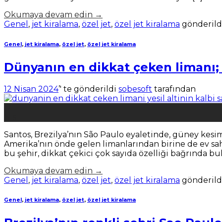
Okumaya devam edin
→
Genel
,
jet kiralama
,
özel jet
,
özel jet kiralama
gönderild
Genel
,
jet kiralama
,
özel jet
,
özel jet kiralama
Dünyanın en dikkat çeken limanı; ‘
12 Nisan 2024
’' te gönderildi
sobesoft
tarafından
12
Nis
Santos, Brezilya’nın São Paulo eyaletinde, güney kesi
Amerika’nın önde gelen limanlarından birine de ev sahi
bu şehir, dikkat çekici çok sayıda özelliği bağrında b
Okumaya devam edin
→
Genel
,
jet kiralama
,
özel jet
,
özel jet kiralama
gönderild
Genel
,
jet kiralama
,
özel jet
,
özel jet kiralama