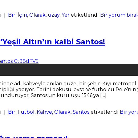
i
|
Bir
,
İçin
,
Olarak
,
uzay
,
Yer
etiketlendi
Bir yorum bıra
Yeşil Altın’ın kalbi Santos!
minde adı kahveyle anılan güzel bir şehir. Kıyı metropo
pliği yapıyor. Tarihi dokusu, evsane futbolcu Pele’nin 
ulunduruyor. Santos’un kuruluşu 1546’ya […]
i
|
Bir
,
Futbol
,
Kahve
,
Olarak
,
Santos
etiketlendi
Bir yo