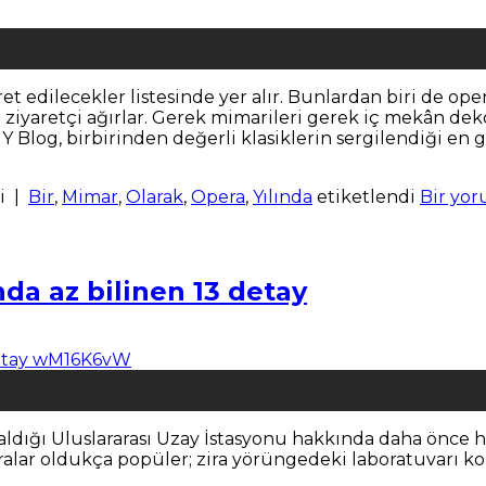
yaret edilecekler listesinde yer alır. Bunlardan biri de op
ıda ziyaretçi ağırlar. Gerek mimarileri gerek iç mekân d
Y Blog, birbirinden değerli klasiklerin sergilendiği en g
i
|
Bir
,
Mimar
,
Olarak
,
Opera
,
Yılında
etiketlendi
Bir yor
da az bilinen 13 detay
aldığı Uluslararası Uzay İstasyonu hakkında daha önce h
sıralar oldukça popüler; zira yörüngedeki laboratuvarı konu