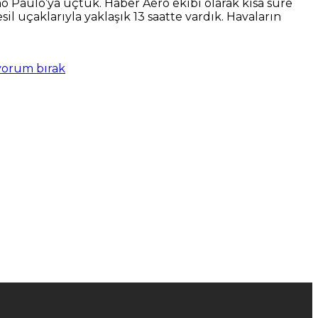
ao Paulo’ya uçtuk. Haber Aero ekibi olarak kısa süre
 uçaklarıyla yaklaşık 13 saatte vardık. Havaların
yorum bırak