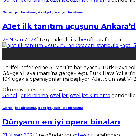
Genel
,
jet kiralama
,
özel jet
,
özel jet kiralama
AJet ilk tanıtım uçuşunu Ankara’d
26 Nisan 2024
’' te gönderildi
sobesoft
tarafından
26
Nis
Tarifeli seferlerine 31 Mart’ta başlayacak Türk Hava Y
Gökçen Havalimanı’na gerçekleşti. Türk Hava Yolları’nı
104 uçakla operasyonlarına başlıyor. AJet, dün saat VF
Okumaya devam edin
→
Genel
,
jet kiralama
,
özel jet
,
özel jet kiralama
gönderild
Genel
,
jet kiralama
,
özel jet
,
özel jet kiralama
Dünyanın en iyi opera binaları
21 Nisan 2024
’' te gönderildi
sobesoft
tarafından