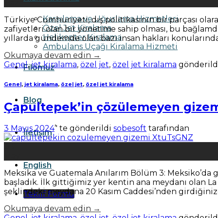
Haz
Karşılama ve Uğurlama Hizmetleri
Türkiye Cumhuriyeti, dış politikasının bir parçası ola
Özel Jet Kiralama
zafiyetleri olan bir yönetime sahip olması, bu bağlamda
Helikopter Kiralama
yıllarda gündemde olan bazı insan hakları konularındak
Ambulans Uçağı Kiralama Hizmeti
Okumaya devam edin
→
Genel
,
jet kiralama
,
özel jet
,
özel jet kiralama
gönderild
Filomuz
Genel
,
jet kiralama
,
özel jet
,
özel jet kiralama
Blog
Çapultepek’in çözülemeyen gize
3 Mayıs 2024
’' te gönderildi
sobesoft
tarafından
İletişim
03
May
English
Meksika ve Guatemala Anılarım Bölüm 3: Meksiko’da gi
başladık. İlk gittiğimiz yer kentin ana meydanı olan La
şeklindeki meydana 20 Kasım Caddesi’nden girdiğinizd
Teklif Formu
Okumaya devam edin
→
Genel
,
jet kiralama
,
özel jet
,
özel jet kiralama
gönderild