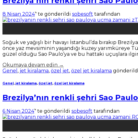
Brezilya’nın renkli şehri Sao Paul
8 Nisan 2024
’' te gönderildi
sobesoft
tarafından
08
Nis
Soğuk ve yağışlı bir havayı İstanbul’da bırakıp Brezil
önce yaz mevsiminin yaşandığı kuzey yarımküreye Türk 
güzel olduğu Sao Paulo’ya ve bu hattaki uçuşlara ilgin
Okumaya devam edin
→
Genel
,
jet kiralama
,
özel jet
,
özel jet kiralama
gönderild
Genel
,
jet kiralama
,
özel jet
,
özel jet kiralama
Brezilya’nın renkli şehri Sao Paul
6 Nisan 2024
’' te gönderildi
sobesoft
tarafından
06
Nis