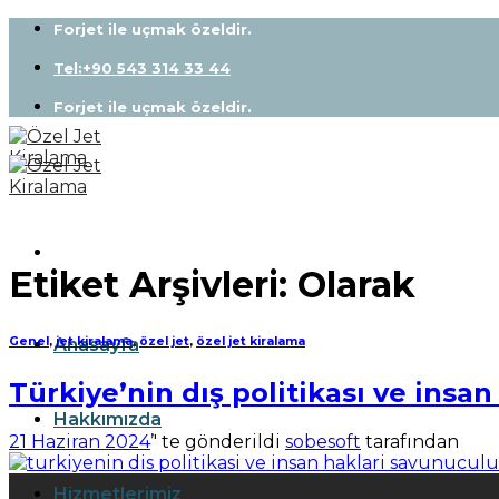
Skip
Forjet ile uçmak özeldir.
to
content
Tel:+90 543 314 33 44
Forjet ile uçmak özeldir.
Etiket Arşivleri:
Olarak
Anasayfa
Genel
,
jet kiralama
,
özel jet
,
özel jet kiralama
Türkiye’nin dış politikası ve insa
Hakkımızda
21 Haziran 2024
’' te gönderildi
sobesoft
tarafından
21
Hizmetlerimiz