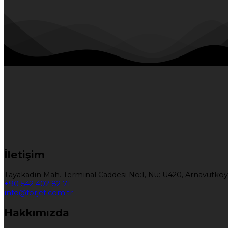
İletişim
Tayakadın Mah. Terminal Caddesi No:1, Nu: U420, Arnavutköy
+90 542 402 82 71
info@forjet.com.tr
Hakkımızda