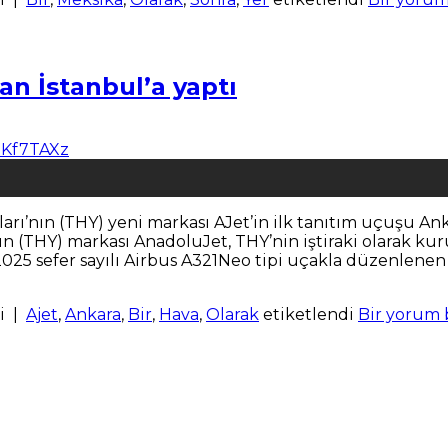
an İstanbul’a yaptı
olları’nın (THY) yeni markası AJet’in ilk tanıtım uçuşu
n (THY) markası AnadoluJet, THY’nin iştiraki olarak kur
2025 sefer sayılı Airbus A321Neo tipi uçakla düzenlenen 
i
|
Ajet
,
Ankara
,
Bir
,
Hava
,
Olarak
etiketlendi
Bir yorum 