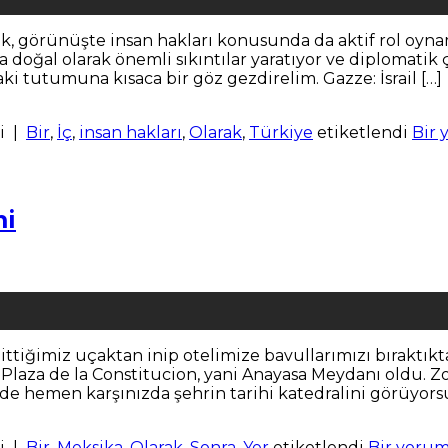
rak, görünüşte insan hakları konusunda da aktif rol oyn
 doğal olarak önemli sıkıntılar yaratıyor ve diplomatik 
i tutumuna kısaca bir göz gezdirelim. Gazze: İsrail […]
i
|
Bir
,
İç
,
insan hakları
,
Olarak
,
Türkiye
etiketlendi
Bir 
mi
ttiğimiz uçaktan inip otelimize bavullarımızı bıraktık
 Plaza de la Constitucion, yani Anayasa Meydanı oldu. Zo
e hemen karşınızda şehrin tarihi katedralini görüyorsu
i
|
Bir
,
Meksika
,
Olarak
,
Sonra
,
Yer
etiketlendi
Bir yorum