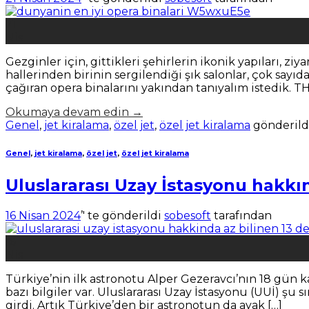
21
Nis
Gezginler için, gittikleri şehirlerin ikonik yapıları, zi
hallerinden birinin sergilendiği şık salonlar, çok say
çağıran opera binalarını yakından tanıyalım istedik. TH
Okumaya devam edin
→
Genel
,
jet kiralama
,
özel jet
,
özel jet kiralama
gönderild
Genel
,
jet kiralama
,
özel jet
,
özel jet kiralama
Uluslararası Uzay İstasyonu hakkın
16 Nisan 2024
’' te gönderildi
sobesoft
tarafından
16
Nis
Türkiye’nin ilk astronotu Alper Gezeravcı’nın 18 gün k
bazı bilgiler var. Uluslararası Uzay İstasyonu (UUİ) şu 
girdi. Artık Türkiye’den bir astronotun da ayak […]