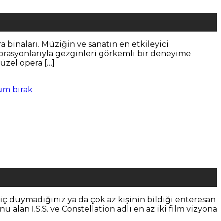
era binaları. Müziğin ve sanatın en etkileyici
ekorasyonlarıyla gezginleri görkemli bir deneyime
üzel opera […]
um bırak
iç duymadığınız ya da çok az kişinin bildiği enteresan
 alan I.S.S. ve Constellation adlı en az iki film vizyona