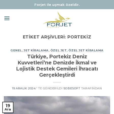
Skip
Forjet ile uçmak özeldir.
to
content
ETIKET ARŞIVLERI:
PORTEKIZ
GENEL
,
JET KIRALAMA
,
ÖZEL JET
,
ÖZEL JET KIRALAMA
Türkiye, Portekiz Deniz
Kuvvetleri’ne Denizde İkmal ve
Lojistik Destek Gemileri İhracatı
Gerçekleştirdi
19 ARALIK 2024
’' TE GÖNDERILDI
SOBESOFT
TARAFINDAN
19
Ara