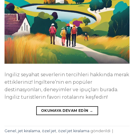
İngiliz seyahat severlerin tercihleri hakkında merak
ettikleriniz! İngiltere’nin en popüler
destinasyonları, deneyimler ve ipuçları burada.
İngiliz turistlerin favori rotalarını keşfedin!
OKUMAYA DEVAM EDIN
→
Genel
,
jet kiralama
,
özel jet
,
özel jet kiralama
gönderildi
|