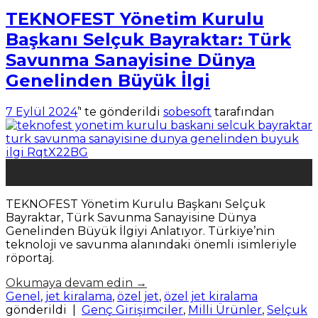
TEKNOFEST Yönetim Kurulu
Başkanı Selçuk Bayraktar: Türk
Savunma Sanayisine Dünya
Genelinden Büyük İlgi
7 Eylül 2024
’' te gönderildi
sobesoft
tarafından
07
Eyl
TEKNOFEST Yönetim Kurulu Başkanı Selçuk
Bayraktar, Türk Savunma Sanayisine Dünya
Genelinden Büyük İlgiyi Anlatıyor. Türkiye’nin
teknoloji ve savunma alanındaki önemli isimleriyle
röportaj.
Okumaya devam edin
→
Genel
,
jet kiralama
,
özel jet
,
özel jet kiralama
gönderildi
|
Genç Girişimciler
,
Milli Ürünler
,
Selçuk