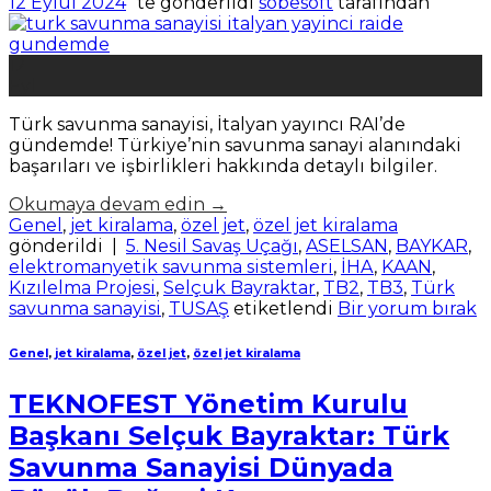
12 Eylül 2024
’' te gönderildi
sobesoft
tarafından
12
Eyl
Türk savunma sanayisi, İtalyan yayıncı RAI’de
gündemde! Türkiye’nin savunma sanayi alanındaki
başarıları ve işbirlikleri hakkında detaylı bilgiler.
Okumaya devam edin
→
Genel
,
jet kiralama
,
özel jet
,
özel jet kiralama
gönderildi
|
5. Nesil Savaş Uçağı
,
ASELSAN
,
BAYKAR
,
elektromanyetik savunma sistemleri
,
İHA
,
KAAN
,
Kızılelma Projesi
,
Selçuk Bayraktar
,
TB2
,
TB3
,
Türk
savunma sanayisi
,
TUSAŞ
etiketlendi
Bir yorum bırak
Genel
,
jet kiralama
,
özel jet
,
özel jet kiralama
TEKNOFEST Yönetim Kurulu
Başkanı Selçuk Bayraktar: Türk
Savunma Sanayisi Dünyada