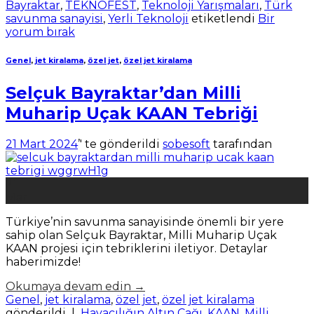
Bayraktar
,
TEKNOFEST
,
Teknoloji Yarışmaları
,
Türk
savunma sanayisi
,
Yerli Teknoloji
etiketlendi
Bir
yorum bırak
Genel
,
jet kiralama
,
özel jet
,
özel jet kiralama
Selçuk Bayraktar’dan Milli
Muharip Uçak KAAN Tebriği
21 Mart 2024
’' te gönderildi
sobesoft
tarafından
21
Mar
Türkiye’nin savunma sanayisinde önemli bir yere
sahip olan Selçuk Bayraktar, Milli Muharip Uçak
KAAN projesi için tebriklerini iletiyor. Detaylar
haberimizde!
Okumaya devam edin
→
Genel
,
jet kiralama
,
özel jet
,
özel jet kiralama
gönderildi
|
Havacılığın Altın Çağı
,
KAAN
,
Milli