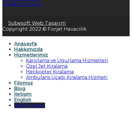
info@forjet.com.tr
Sobesoft Web Tasarım
Copyright 2022 © Forjet Havacılık
Anasayfa
Hakkımızda
Hizmetlerimiz
Karşılama ve Uğurlama Hizmetleri
Özel Jet Kiralama
Helikopter Kiralama
Ambulans Uçağı Kiralama Hizmeti
Filomuz
Blog
İletişim
English
Teklif Formu