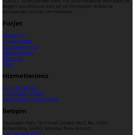
FORJET 2018 yılından beri, +10 yıllık havacılık tecrübesi ile
değerli portföyüne özel jet ve helikopter kiralama
konusunda hizmet vermektedir.
Forjet
Anasayfa
Hakkımızda
Hizmetlerimiz
Teklif Formu
Filomuz
Blog
Hizmetlerimiz
Özel Jet Kirala
Helikopter Kirala
Ambulans Uçağı Kirala
İletişim
Tayakadın Mah. Terminal Caddesi No:1, Nu: U420,
Arnavutköy 34283, İstanbul New Airport
+90 542 402 82 71