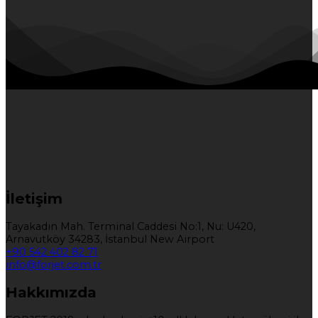
İletişim
Tayakadın Mah. Terminal Caddesi No:1, Nu: U420,
Arnavutköy 34283, İstanbul New Airport
+90 542 402 82 71
info@forjet.com.tr
Hakkımızda