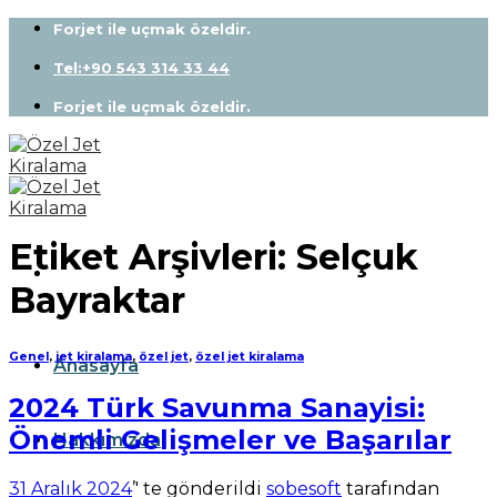
Skip
Forjet ile uçmak özeldir.
to
content
Tel:+90 543 314 33 44
Forjet ile uçmak özeldir.
Etiket Arşivleri:
Selçuk
Bayraktar
Genel
,
jet kiralama
,
özel jet
,
özel jet kiralama
Anasayfa
2024 Türk Savunma Sanayisi:
Önemli Gelişmeler ve Başarılar
Hakkımızda
31 Aralık 2024
’' te gönderildi
sobesoft
tarafından