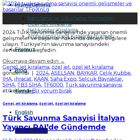
Hizmetlerimiz
31
Karşılama ve Uğurlama Hizmetleri
Ara
Özel Jet Kiralama
Helikopter Kiralama
2024 Türk Savunma Sanayisi’nde yaşanan önemli
Ambulans Uçağı Kiralama Hizmeti
gelişmeler ve başarılar hakkında detaylı bilgilere
ulaşın. Türkiye’nin savunma sanayisindeki
Filomuz
ilerlemeleri keşfedin.
Okumaya devam edin
→
Genel
,
jet kiralama
,
özel jet
,
özel jet kiralama
Blog
gönderildi
|
2024
,
ASELSAN
,
BAYKAR
,
Çelik Kubbe
,
İHA
,
ihracat
,
KAAN
,
Saha Expo
,
Selçuk Bayraktar
,
SİHA
,
TB3 SİHA
,
TF6000
,
Türk savunma sanayisi
etiketlendi
Bir yorum bırak
İletişim
Genel
,
jet kiralama
,
özel jet
,
özel jet kiralama
English
Türk Savunma Sanayisi İtalyan
Yayıncı RAI’de Gündemde
Teklif Formu