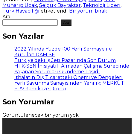
Muharip Uçak
,
Selçuk Bayraktar
,
Teknoloji Lideri
,
Türk Havacılığı
etiketlendi
Bir yorum bırak
Ara
Ara
Son Yazılar
2022 Yılında Yüzde 100 Yerli Sermaye ile
Kurulan DAMISE
Türkiye’deki İş Jeti Pazarında Son Durum
HTK-SEN İnisiyatifi Almadan Çalışma Sürecinde
Yaşanan Sorunları Gündeme Taşıdı
İthalatın Dış Ticaretteki Önemi ve Dengeleri
Yerli Savunma Sanayisinden Yenilik: MERKÜT
FPV Kamikaze Dronu
Son Yorumlar
Görüntülenecek bir yorum yok.