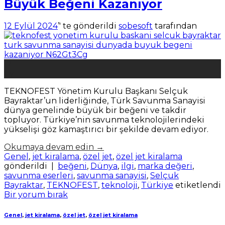
Büyük Beğeni Kazanıyor
12 Eylül 2024
’' te gönderildi
sobesoft
tarafından
12
Eyl
TEKNOFEST Yönetim Kurulu Başkanı Selçuk
Bayraktar’un liderliğinde, Türk Savunma Sanayisi
dünya genelinde büyük bir beğeni ve takdir
topluyor. Türkiye’nin savunma teknolojilerindeki
yükselişi göz kamaştırıcı bir şekilde devam ediyor.
Okumaya devam edin
→
Genel
,
jet kiralama
,
özel jet
,
özel jet kiralama
gönderildi
|
beğeni
,
Dünya
,
ilgi
,
marka değeri
,
savunma eserleri
,
savunma sanayisi
,
Selçuk
Bayraktar
,
TEKNOFEST
,
teknoloji
,
Türkiye
etiketlendi
Bir yorum bırak
Genel
,
jet kiralama
,
özel jet
,
özel jet kiralama