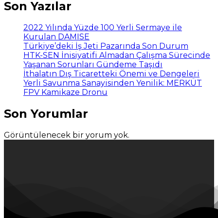
Son Yazılar
2022 Yılında Yüzde 100 Yerli Sermaye ile
Kurulan DAMISE
Türkiye’deki İş Jeti Pazarında Son Durum
HTK-SEN İnisiyatifi Almadan Çalışma Sürecinde
Yaşanan Sorunları Gündeme Taşıdı
İthalatın Dış Ticaretteki Önemi ve Dengeleri
Yerli Savunma Sanayisinden Yenilik: MERKÜT
FPV Kamikaze Dronu
Son Yorumlar
Görüntülenecek bir yorum yok.