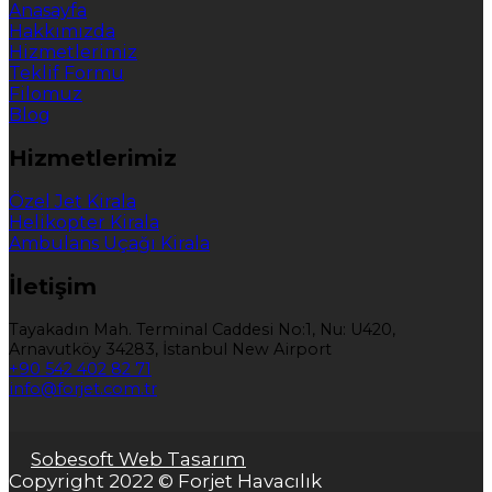
Anasayfa
Hakkımızda
Hizmetlerimiz
Teklif Formu
Filomuz
Blog
Hizmetlerimiz
Özel Jet Kirala
Helikopter Kirala
Ambulans Uçağı Kirala
İletişim
Tayakadın Mah. Terminal Caddesi No:1, Nu: U420,
Arnavutköy 34283, İstanbul New Airport
+90 542 402 82 71
info@forjet.com.tr
Sobesoft Web Tasarım
Copyright 2022 © Forjet Havacılık