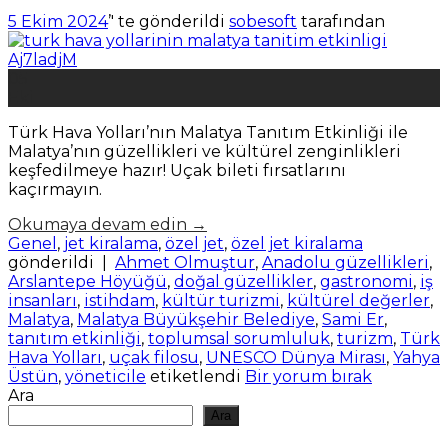
5 Ekim 2024
’' te gönderildi
sobesoft
tarafından
05
Eki
Türk Hava Yolları’nın Malatya Tanıtım Etkinliği ile
Malatya’nın güzellikleri ve kültürel zenginlikleri
keşfedilmeye hazır! Uçak bileti fırsatlarını
kaçırmayın.
Okumaya devam edin
→
Genel
,
jet kiralama
,
özel jet
,
özel jet kiralama
gönderildi
|
Ahmet Olmuştur
,
Anadolu güzellikleri
,
Arslantepe Höyüğü
,
doğal güzellikler
,
gastronomi
,
iş
insanları
,
istihdam
,
kültür turizmi
,
kültürel değerler
,
Malatya
,
Malatya Büyükşehir Belediye
,
Sami Er
,
tanıtım etkinliği
,
toplumsal sorumluluk
,
turizm
,
Türk
Hava Yolları
,
uçak filosu
,
UNESCO Dünya Mirası
,
Yahya
Üstün
,
yöneticile
etiketlendi
Bir yorum bırak
Ara
Ara