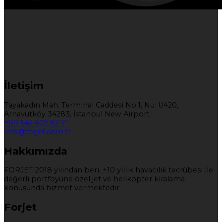
İletişim
Tayakadın Mah. Terminal Caddesi No:1, Nu: U420,
Arnavutköy 34283, İstanbul New Airport
+90 542 402 82 71
info@forjet.com.tr
Hakkımızda
FORJET 2018 yılından beri, +10 yıllık havacılık tecrübesi ile
değerli portföyüne özel jet ve helikopter kiralama
konusunda hizmet vermektedir.
Forjet