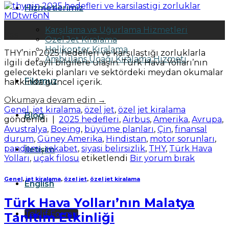
Hizmetlerimiz
11
Karşılama ve Uğurlama Hizmetleri
Kas
Özel Jet Kiralama
Helikopter Kiralama
THY’nin 2025 hedefleri ve karşılaştığı zorluklarla
Ambulans Uçağı Kiralama Hizmeti
ilgili detaylı bilgilere ulaşın. Türk Hava Yolları’nın
gelecekteki planları ve sektördeki meydan okumalar
Filomuz
hakkında güncel içerik.
Okumaya devam edin
→
Genel
,
jet kiralama
,
özel jet
,
özel jet kiralama
Blog
gönderildi
|
2025 hedefleri
,
Airbus
,
Amerika
,
Avrupa
,
Avustralya
,
Boeing
,
büyüme planları
,
Çin
,
finansal
durum
,
Güney Amerika
,
Hindistan
,
motor sorunları
,
pandemi
,
rekabet
,
siyasi belirsizlik
,
THY
,
Türk Hava
İletişim
Yolları
,
uçak filosu
etiketlendi
Bir yorum bırak
Genel
,
jet kiralama
,
özel jet
,
özel jet kiralama
English
Türk Hava Yolları’nın Malatya
Teklif Formu
Tanıtım Etkinliği