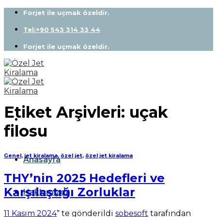
Skip
Forjet ile uçmak özeldir.
to
content
Tel:+90 543 314 33 44
Forjet ile uçmak özeldir.
Etiket Arşivleri:
uçak
filosu
Genel
,
jet kiralama
,
özel jet
,
özel jet kiralama
Anasayfa
THY’nin 2025 Hedefleri ve
Karşılaştığı Zorluklar
Hakkımızda
11 Kasım 2024
’' te gönderildi
sobesoft
tarafından