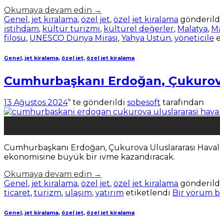
Okumaya devam edin
→
Genel
,
jet kiralama
,
özel jet
,
özel jet kiralama
gönderild
istihdam
,
kültür turizmi
,
kültürel değerler
,
Malatya
,
Ma
filosu
,
UNESCO Dünya Mirası
,
Yahya Üstün
,
yöneticile
e
Genel
,
jet kiralama
,
özel jet
,
özel jet kiralama
Cumhurbaşkanı Erdoğan, Çukurova U
13 Ağustos 2024
’' te gönderildi
sobesoft
tarafından
13
Ağu
Cumhurbaşkanı Erdoğan, Çukurova Uluslararası Havalima
ekonomisine büyük bir ivme kazandıracak.
Okumaya devam edin
→
Genel
,
jet kiralama
,
özel jet
,
özel jet kiralama
gönderild
ticaret
,
turizm
,
ulaşım
,
yatırım
etiketlendi
Bir yorum b
Genel
,
jet kiralama
,
özel jet
,
özel jet kiralama