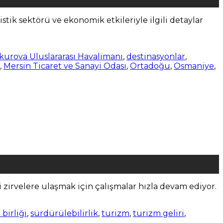
stik sektörü ve ekonomik etkileriyle ilgili detaylar
kurova Uluslararası Havalimanı
,
destinasyonlar
,
,
Mersin Ticaret ve Sanayi Odası
,
Ortadoğu
,
Osmaniye
,
i zirvelere ulaşmak için çalışmalar hızla devam ediyor.
 birliği
,
sürdürülebilirlik
,
turizm
,
turizm geliri
,