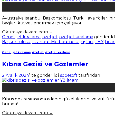
14
Ara
Avustralya İstanbul Başkonsolosu, Türk Hava Yolları’nın
bağları kuvvetlendirmek için çalışıyor.
Okumaya devam edin
→
Genel
,
jet kiralama
,
özel jet
,
özel jet kiralama
gönderild
Başkonsolosu
,
İstanbul-Melbourne uçuşları
,
THY
,
ticar
Genel
,
jet kiralama
,
özel jet
,
özel jet kiralama
Kıbrıs Gezisi ve Gözlemler
2 Aralık 2024
’' te gönderildi
sobesoft
tarafından
02
Ara
Kıbrıs gezisi sırasında adanın güzelliklerini ve kültür
burada!
Okumaya devam edin
→