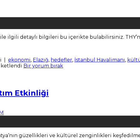
le ilgili detaylı bilgileri bu içerikte bulabilirsiniz. THY
i
|
ekonomi
,
Elazığ
,
hedefler
,
İstanbul Havalimanı
,
kült
iketlendi
Bir yorum bırak
tım Etkinliği
tya’nın güzellikleri ve kültürel zenginlikleri keşfedilmey