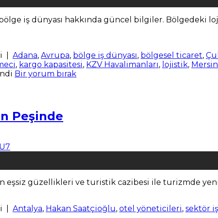
ölge iş dünyası hakkında güncel bilgiler. Bölgedeki loji
i
|
Adana
,
Avrupa
,
bölge iş dünyası
,
bölgesel ticaret
,
Çu
meci
,
kargo kapasitesi
,
KZV Havalimanları
,
lojistik
,
Mersin
endi
Bir yorum bırak
ın Peşinde
 eşsiz güzellikleri ve turistik cazibesi ile turizmde yen
i
|
Antalya
,
Hakan Saatçioğlu
,
otel yöneticileri
,
sektör iş