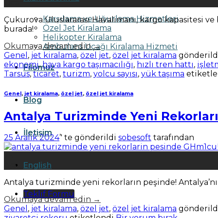
Oca
Karşılama ve Uğurlama Hizmetleri
Çukurova Uluslararası Havalimanı, kargo kapasitesi ve b
Özel Jet Kiralama
burada!
Helikopter Kiralama
Okumaya devam edin
→
Ambulans Uçağı Kiralama Hizmeti
Genel
,
jet kiralama
,
özel jet
,
özel jet kiralama
gönderild
ekonomi
,
hava kargo taşımacılığı
,
hızlı tren hattı
,
işlet
Filomuz
Tarsus
,
ticaret
,
turizm
,
yolcu sayısı
,
yük taşıma
etiketl
Genel
,
jet kiralama
,
özel jet
,
özel jet kiralama
Blog
Antalya Turizminde Yeni Rekorlar
İletişim
25 Aralık 2024
’' te gönderildi
sobesoft
tarafından
25
English
Ara
Antalya turizminde yeni rekorların peşinde! Antalya’nın
Teklif Formu
Okumaya devam edin
→
Genel
,
jet kiralama
,
özel jet
,
özel jet kiralama
gönderild
ziyaretçi rekoru
etiketlendi
Bir yorum bırak