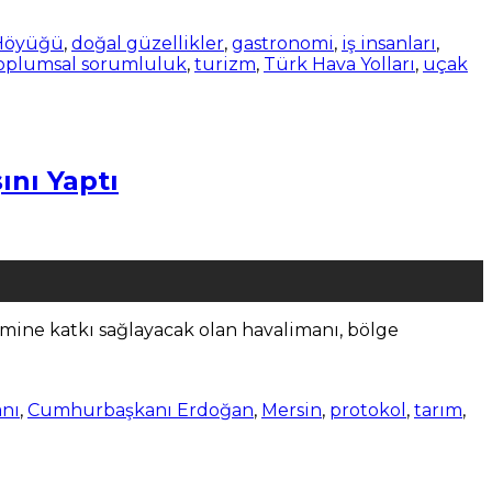
 Höyüğü
,
doğal güzellikler
,
gastronomi
,
iş insanları
,
oplumsal sorumluluk
,
turizm
,
Türk Hava Yolları
,
uçak
ını Yaptı
imine katkı sağlayacak olan havalimanı, bölge
anı
,
Cumhurbaşkanı Erdoğan
,
Mersin
,
protokol
,
tarım
,