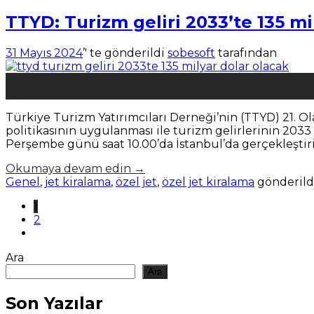
TTYD: Turizm geliri 2033’te 135 mi
31 Mayıs 2024
’' te gönderildi
sobesoft
tarafından
31
May
Türkiye Turizm Yatırımcıları Derneği’nin (TTYD) 21. Ol
politikasının uygulanması ile turizm gelirlerinin 2033 
Perşembe günü saat 10.00’da İstanbul’da gerçekleştir
Okumaya devam edin
→
Genel
,
jet kiralama
,
özel jet
,
özel jet kiralama
gönderild
1
2
Ara
Ara
Son Yazılar