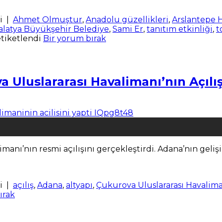
i
|
Ahmet Olmuştur
,
Anadolu güzellikleri
,
Arslantepe
latya Büyükşehir Belediye
,
Sami Er
,
tanıtım etkinliği
,
t
tiketlendi
Bir yorum bırak
luslararası Havalimanı’nın Açılış
nı’nın resmi açılışını gerçekleştirdi. Adana’nın geliş
i
|
açılış
,
Adana
,
altyapı
,
Çukurova Uluslararası Havalim
ırak