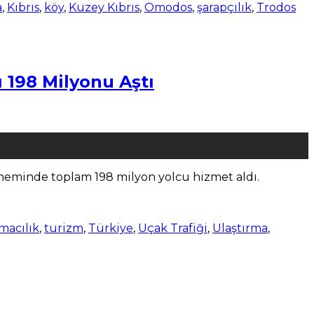
a
,
Kıbrıs
,
köy
,
Kuzey Kıbrıs
,
Omodos
,
şarapçılık
,
Trodos
ı 198 Milyonu Aştı
döneminde toplam 198 milyon yolcu hizmet aldı.
macılık
,
turizm
,
Türkiye
,
Uçak Trafiği
,
Ulaştırma
,