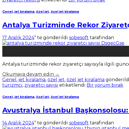
Genel
,
jet kiralama
,
özel jet
,
özel jet kiralama
Antalya Turizminde Rekor Ziyaretç
17 Aralık 2024
’' te gönderildi
sobesoft
tarafından
17
Ara
Antalya turizminde rekor ziyaretçi sayısıyla ilgili günc
Okumaya devam edin
→
Genel
,
jet kiralama
,
özel jet
,
özel jet kiralama
gönderild
turizmci
,
ziyaretçi sayısı
etiketlendi
Bir yorum bırak
Genel
,
jet kiralama
,
özel jet
,
özel jet kiralama
Avustralya İstanbul Başkonsolosu: 
14 Aralık 2024
’' te gönderildi
sobesoft
tarafından