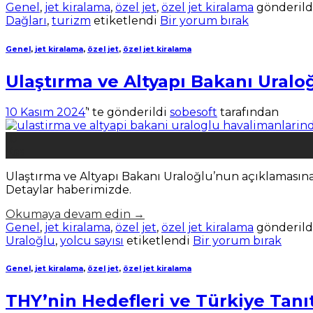
Genel
,
jet kiralama
,
özel jet
,
özel jet kiralama
gönderild
Dağları
,
turizm
etiketlendi
Bir yorum bırak
Genel
,
jet kiralama
,
özel jet
,
özel jet kiralama
Ulaştırma ve Altyapı Bakanı Uraloğ
10 Kasım 2024
’' te gönderildi
sobesoft
tarafından
10
Kas
Ulaştırma ve Altyapı Bakanı Uraloğlu’nun açıklamasına
Detaylar haberimizde.
Okumaya devam edin
→
Genel
,
jet kiralama
,
özel jet
,
özel jet kiralama
gönderild
Uraloğlu
,
yolcu sayısı
etiketlendi
Bir yorum bırak
Genel
,
jet kiralama
,
özel jet
,
özel jet kiralama
THY’nin Hedefleri ve Türkiye Tanı