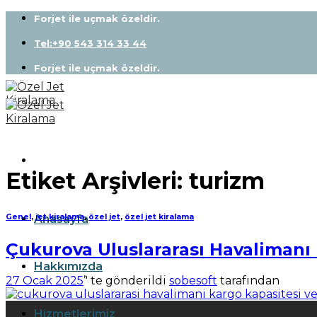
Skip
Forjet ile uçmak özeldir.
to
content
Tel:+90 543 314 33 44
Forjet ile uçmak özeldir.
Etiket Arşivleri:
turizm
Anasayfa
Genel
,
jet kiralama
,
özel jet
,
özel jet kiralama
Çukurova Uluslararası Havalimanı 
Hakkımızda
27 Ocak 2025
’' te gönderildi
sobesoft
tarafından
27
Hizmetlerimiz