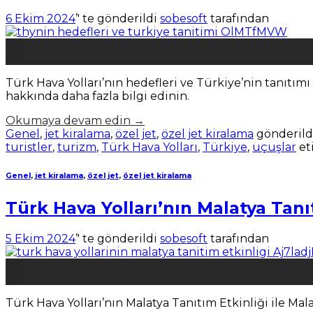
6 Ekim 2024
’' te gönderildi
sobesoft
tarafından
06
Eki
Türk Hava Yolları’nın hedefleri ve Türkiye’nin tanıtımı i
hakkında daha fazla bilgi edinin.
Okumaya devam edin
→
Genel
,
jet kiralama
,
özel jet
,
özel jet kiralama
gönderild
turistler
,
turizm
,
Türk Hava Yolları
,
Türkiye
,
uçuşlar
et
Genel
,
jet kiralama
,
özel jet
,
özel jet kiralama
Türk Hava Yolları’nın Malatya Tanı
5 Ekim 2024
’' te gönderildi
sobesoft
tarafından
05
Eki
Türk Hava Yolları’nın Malatya Tanıtım Etkinliği ile Mala