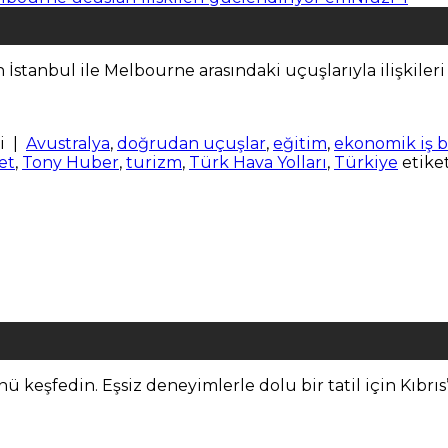
 İstanbul ile Melbourne arasındaki uçuşlarıyla ilişkileri
i
|
Avustralya
,
doğrudan uçuşlar
,
eğitim
,
ekonomik iş bi
et
,
Tony Huber
,
turizm
,
Türk Hava Yolları
,
Türkiye
etike
ünü keşfedin. Eşsiz deneyimlerle dolu bir tatil için Kıb