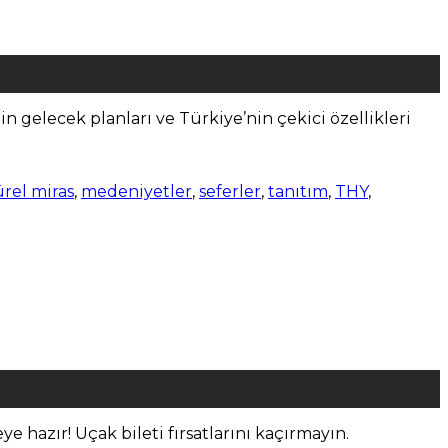
’nin gelecek planları ve Türkiye’nin çekici özellikleri
ürel miras
,
medeniyetler
,
seferler
,
tanıtım
,
THY
,
e hazır! Uçak bileti fırsatlarını kaçırmayın.