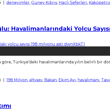
i
|
deneyimler
,
Güney Kıbrıs
,
Haçlı Seferleri
,
Kakopetri
lu: Havalimanlarındaki Yolcu Sayıs
 göre, Türkiye’deki havalimanlarında yılın belirli bir 
i
|
198 Milyon
,
altyapı
,
Bakan
,
Ekim Ayı
,
havalimanı
,
Taşı
tımı