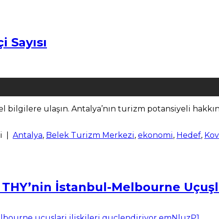
i Sayısı
el bilgilere ulaşın. Antalya’nın turizm potansiyeli hakkın
i
|
Antalya
,
Belek Turizm Merkezi
,
ekonomi
,
Hedef
,
Kov
THY’nin İstanbul-Melbourne Uçuşlar