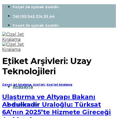
Skip
Forjet ile uçmak özeldir.
to
content
Tel:+90 543 314 33 44
Forjet ile uçmak özeldir.
Etiket Arşivleri:
Uzay
Teknolojileri
Genel
,
jet kiralama
,
özel jet
,
özel jet kiralama
Anasayfa
Ulaştırma ve Altyapı Bakanı
Abdulkadir Uraloğlu: Türksat
Hakkımızda
6A’nın 2025’te Hizmete Gireceği