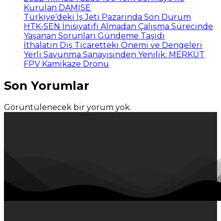
Kurulan DAMISE
Türkiye’deki İş Jeti Pazarında Son Durum
HTK-SEN İnisiyatifi Almadan Çalışma Sürecinde
Yaşanan Sorunları Gündeme Taşıdı
İthalatın Dış Ticaretteki Önemi ve Dengeleri
Yerli Savunma Sanayisinden Yenilik: MERKÜT
FPV Kamikaze Dronu
Son Yorumlar
Görüntülenecek bir yorum yok.