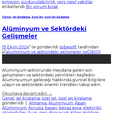
emisyon
,
sürdürülebilirlik
,
yeni nesil yakıtlar
etiketlendi
Bir yorum bırak
Genel
,
jet kiralama
,
özel jet
,
özel jet kiralama
Alüminyum ve Sektördeki
Gelişmeler
19 Ekim 2024
’' te gönderildi
sobesoft
tarafından
19
Eki
Alüminyum sektöründe meydana gelen son
gelişmeleri ve sektördeki yenilikleri keşfedin.
Alüminyumun geleceği hakkında güncel bilgilere
ulaşın ve sektördeki önemli trendleri takip edin.
Okumaya devam edin
→
Genel
,
jet kiralama
,
özel jet
,
özel jet kiralama
gönderildi
|
Almanya
,
Alüminyum
,
Assan
Alüminyum
,
Avrupa
,
başarı
,
beyaz eşya
,
elektrikli
otomobiller
,
Fuar
,
geri dönüşüm
,
Kibar Holding
,