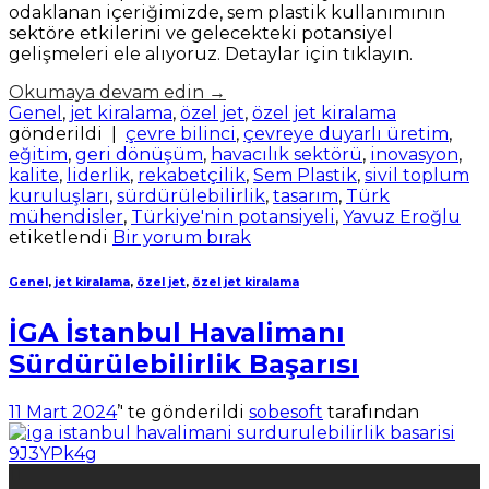
odaklanan içeriğimizde, sem plastik kullanımının
sektöre etkilerini ve gelecekteki potansiyel
gelişmeleri ele alıyoruz. Detaylar için tıklayın.
Okumaya devam edin
→
Genel
,
jet kiralama
,
özel jet
,
özel jet kiralama
gönderildi
|
çevre bilinci
,
çevreye duyarlı üretim
,
eğitim
,
geri dönüşüm
,
havacılık sektörü
,
inovasyon
,
kalite
,
liderlik
,
rekabetçilik
,
Sem Plastik
,
sivil toplum
kuruluşları
,
sürdürülebilirlik
,
tasarım
,
Türk
mühendisler
,
Türkiye'nin potansiyeli
,
Yavuz Eroğlu
etiketlendi
Bir yorum bırak
Genel
,
jet kiralama
,
özel jet
,
özel jet kiralama
İGA İstanbul Havalimanı
Sürdürülebilirlik Başarısı
11 Mart 2024
’' te gönderildi
sobesoft
tarafından
11