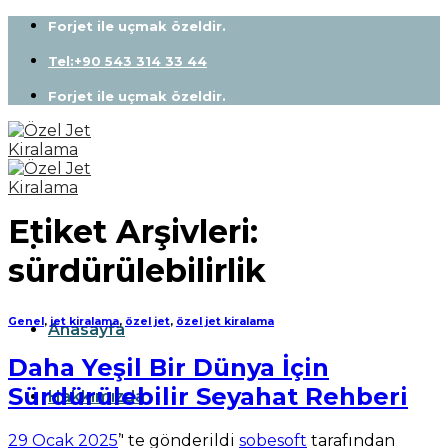
Skip
Forjet ile uçmak özeldir.
to
content
Tel:+90 543 314 33 44
Forjet ile uçmak özeldir.
Etiket Arşivleri:
sürdürülebilirlik
Genel
,
jet kiralama
,
özel jet
,
özel jet kiralama
Anasayfa
Daha Yeşil Bir Dünya İçin
Sürdürülebilir Seyahat Rehberi
Hakkımızda
29 Ocak 2025
’' te gönderildi
sobesoft
tarafından