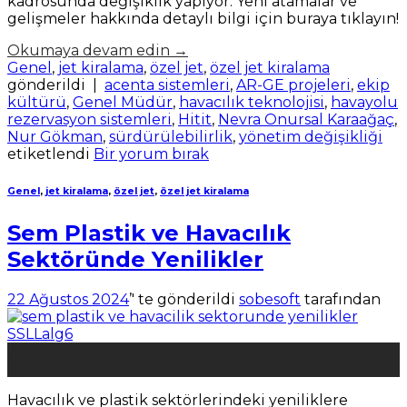
kadrosunda değişiklik yapıyor. Yeni atamalar ve
gelişmeler hakkında detaylı bilgi için buraya tıklayın!
Okumaya devam edin
→
Genel
,
jet kiralama
,
özel jet
,
özel jet kiralama
gönderildi
|
acenta sistemleri
,
AR-GE projeleri
,
ekip
kültürü
,
Genel Müdür
,
havacılık teknolojisi
,
havayolu
rezervasyon sistemleri
,
Hitit
,
Nevra Onursal Karaağaç
,
Nur Gökman
,
sürdürülebilirlik
,
yönetim değişikliği
etiketlendi
Bir yorum bırak
Genel
,
jet kiralama
,
özel jet
,
özel jet kiralama
Sem Plastik ve Havacılık
Sektöründe Yenilikler
22 Ağustos 2024
’' te gönderildi
sobesoft
tarafından
22
Ağu
Havacılık ve plastik sektörlerindeki yeniliklere