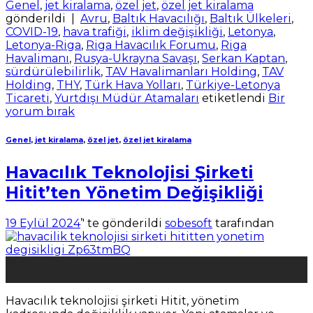
Genel
,
jet kiralama
,
özel jet
,
özel jet kiralama
gönderildi
|
Avru
,
Baltık Havacılığı
,
Baltık Ülkeleri
,
COVID-19
,
hava trafiği
,
iklim değişikliği
,
Letonya
,
Letonya-Riga
,
Riga Havacılık Forumu
,
Riga
Havalimanı
,
Rusya-Ukrayna Savaşı
,
Serkan Kaptan
,
sürdürülebilirlik
,
TAV Havalimanları Holding
,
TAV
Holding
,
THY
,
Türk Hava Yolları
,
Türkiye-Letonya
Ticareti
,
Yurtdışı Müdür Atamaları
etiketlendi
Bir
yorum bırak
Genel
,
jet kiralama
,
özel jet
,
özel jet kiralama
Havacılık Teknolojisi Şirketi
Hitit’ten Yönetim Değişikliği
19 Eylül 2024
’' te gönderildi
sobesoft
tarafından
19
Eyl
Havacılık teknolojisi şirketi Hitit, yönetim