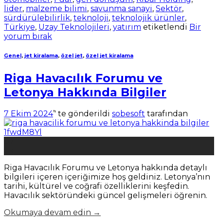
lider
,
malzeme bilimi
,
savunma sanayi
,
Sektör
,
sürdürülebilirlik
,
teknoloji
,
teknolojik ürünler
,
Türkiye
,
Uzay Teknolojileri
,
yatırım
etiketlendi
Bir
yorum bırak
Genel
,
jet kiralama
,
özel jet
,
özel jet kiralama
Riga Havacılık Forumu ve
Letonya Hakkında Bilgiler
7 Ekim 2024
’' te gönderildi
sobesoft
tarafından
07
Eki
Riga Havacılık Forumu ve Letonya hakkında detaylı
bilgileri içeren içeriğimize hoş geldiniz. Letonya’nın
tarihi, kültürel ve coğrafi özelliklerini keşfedin.
Havacılık sektöründeki güncel gelişmeleri öğrenin.
Okumaya devam edin
→