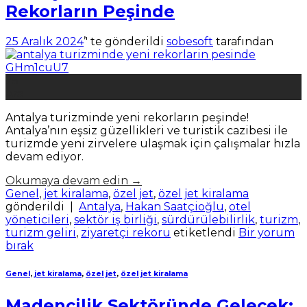
Rekorların Peşinde
25 Aralık 2024
’' te gönderildi
sobesoft
tarafından
25
Ara
Antalya turizminde yeni rekorların peşinde!
Antalya’nın eşsiz güzellikleri ve turistik cazibesi ile
turizmde yeni zirvelere ulaşmak için çalışmalar hızla
devam ediyor.
Okumaya devam edin
→
Genel
,
jet kiralama
,
özel jet
,
özel jet kiralama
gönderildi
|
Antalya
,
Hakan Saatçioğlu
,
otel
yöneticileri
,
sektör iş birliği
,
sürdürülebilirlik
,
turizm
,
turizm geliri
,
ziyaretçi rekoru
etiketlendi
Bir yorum
bırak
Genel
,
jet kiralama
,
özel jet
,
özel jet kiralama
Madencilik Sektöründe Gelecek: