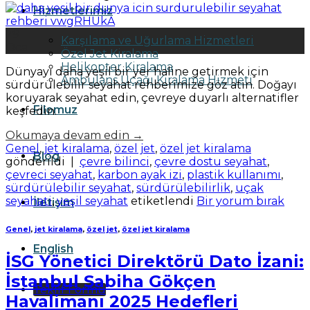
Hizmetlerimiz
29
Karşılama ve Uğurlama Hizmetleri
Oca
Özel Jet Kiralama
Helikopter Kiralama
Dünyayı daha yeşil bir yer haline getirmek için
Ambulans Uçağı Kiralama Hizmeti
sürdürülebilir seyahat rehberimize göz atın. Doğayı
koruyarak seyahat edin, çevreye duyarlı alternatifler
Filomuz
keşfedin.
Okumaya devam edin
→
Genel
,
jet kiralama
,
özel jet
,
özel jet kiralama
Blog
gönderildi
|
çevre bilinci
,
çevre dostu seyahat
,
çevreci seyahat
,
karbon ayak izi
,
plastik kullanımı
,
sürdürülebilir seyahat
,
sürdürülebilirlik
,
uçak
seyahati
,
yeşil seyahat
etiketlendi
Bir yorum bırak
İletişim
Genel
,
jet kiralama
,
özel jet
,
özel jet kiralama
English
İSG Yönetici Direktörü Dato İzani:
İstanbul Sabiha Gökçen
Teklif Formu
Havalimanı 2025 Hedefleri