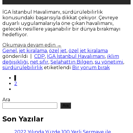
Mar
İGA İstanbul Havalimanı, sürdürülebilirlik
konusundaki başarısıyla dikkat çekiyor. Çevreye
duyarlı uygulamalarıyla öne çıkan havalimanı,
gelecek nesillere yaşanabilir bir dünya bırakmayı
hedefliyor.
Okumaya devam edin
→
Genel
,
jet kiralama
,
özel jet
,
özel jet kiralama
gönderildi
|
CDP
,
İGA İstanbul Havalimanı
,
iklim
değişikliği
,
net sıfır
,
Selahattin Bilgen
,
su yönetimi
,
sürdürülebilirlik
etiketlendi
Bir yorum bırak
1
2
Ara
Ara
Son Yazılar
2022 Yılında Yüzde 100 Yerli Sermaye ile