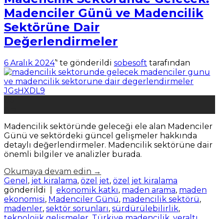
Madenciler Günü ve Madencilik
Sektörüne Dair
Değerlendirmeler
6 Aralık 2024
’' te gönderildi
sobesoft
tarafından
06
Ara
Madencilik sektöründe geleceği ele alan Madenciler
Günü ve sektördeki güncel gelişmeler hakkında
detaylı değerlendirmeler. Madencilik sektörüne dair
önemli bilgiler ve analizler burada.
Okumaya devam edin
→
Genel
,
jet kiralama
,
özel jet
,
özel jet kiralama
gönderildi
|
ekonomik katkı
,
maden arama
,
maden
ekonomisi
,
Madenciler Günü
,
madencilik sektörü
,
madenler
,
sektör sorunları
,
sürdürülebilirlik
,
teknolojik gelişmeler
,
Türkiye madencilik
,
yeraltı