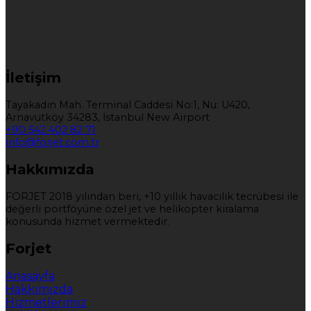
İletişim
Tayakadın Mah. Terminal Caddesi No:1, Nu: U420,
Arnavutköy 34283, İstanbul New Airport
+90 542 402 82 71
info@forjet.com.tr
Hakkımızda
FORJET 2018 yılından beri, +10 yıllık havacılık tecrübesi ile
değerli portföyüne özel jet ve helikopter kiralama
konusunda hizmet vermektedir.
Forjet
Anasayfa
Hakkımızda
Hizmetlerimiz