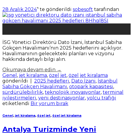
28 Aralık 2024
’' te gönderildi
sobesoft
tarafından
28
Ara
İSG Yönetici Direktörü Dato İzani, İstanbul Sabiha
Gökçen Havalimanı’nın 2025 hedeflerini açıklıyor.
Havalimanının gelecekteki planları ve vizyonu
hakkında detaylı bilgi alın.
Okumaya devam edin
→
Genel
,
jet kiralama
,
özel jet
,
özel jet kiralama
gönderildi
|
2025 hedefleri
,
Dato İzani
,
İstanbul
Sabiha Gökçen Havalimanı
,
otopark kapasitesi
,
sürdürülebilirlik
,
teknolojik inovasyonlar
,
terminal
iyileştirmeleri
,
yeni destinasyonlar
,
yolcu trafiği
etiketlendi
Bir yorum bırak
Genel
,
jet kiralama
,
özel jet
,
özel jet kiralama
Antalya Turizminde Yeni