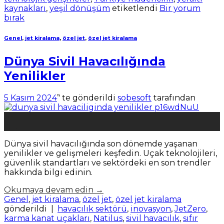
kaynakları
,
yeşil dönüşüm
etiketlendi
Bir yorum
bırak
Genel
,
jet kiralama
,
özel jet
,
özel jet kiralama
Dünya Sivil Havacılığında
Yenilikler
5 Kasım 2024
’' te gönderildi
sobesoft
tarafından
05
Kas
Dünya sivil havacılığında son dönemde yaşanan
yenilikler ve gelişmeleri keşfedin. Uçak teknolojileri,
güvenlik standartları ve sektördeki en son trendler
hakkında bilgi edinin.
Okumaya devam edin
→
Genel
,
jet kiralama
,
özel jet
,
özel jet kiralama
gönderildi
|
havacılık sektörü
,
inovasyon
,
JetZero
,
karma kanat uçakları
,
Natilus
,
sivil havacılık
,
sıfır