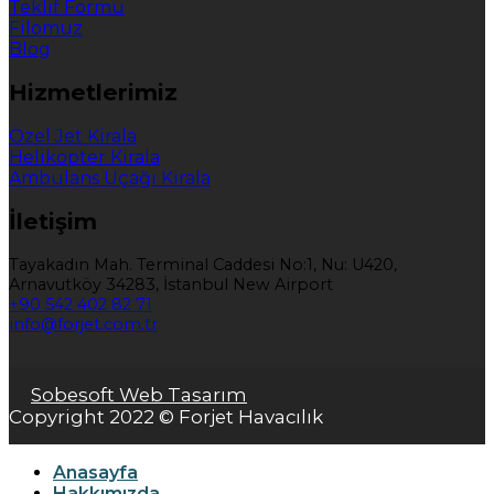
Teklif Formu
Filomuz
Blog
Hizmetlerimiz
Özel Jet Kirala
Helikopter Kirala
Ambulans Uçağı Kirala
İletişim
Tayakadın Mah. Terminal Caddesi No:1, Nu: U420,
Arnavutköy 34283, İstanbul New Airport
+90 542 402 82 71
info@forjet.com.tr
Sobesoft Web Tasarım
Copyright 2022 © Forjet Havacılık
Anasayfa
Hakkımızda