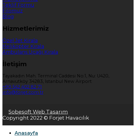
Teklif Formu
Filomuz
Blog
Hizmetlerimiz
Özel Jet Kirala
Helikopter Kirala
Ambulans Uçağı Kirala
İletişim
Tayakadın Mah. Terminal Caddesi No:1, Nu: U420,
Arnavutköy 34283, İstanbul New Airport
+90 542 402 82 71
info@forjet.com.tr
Sobesoft Web Tasarım
Copyright 2022 © Forjet Havacılık
Anasayfa