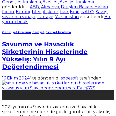
Genel
,
jet kiralama
,
özel jet
,
özel jet kiralama
gönderildi
|
ABD
,
Almanya
,
Dışişleri Bakanı Hakan
Fidan
,
Eurofighter
,
ilişkiler
,
İran
,
İsrail
,
NATO
,
Savaş
,
savunma sanayi
,
Türkiye
,
Yunanistan
etiketlendi
Bir
yorum bırak
Genel
,
jet kiralama
,
özel jet
,
özel jet kiralama
Savunma ve Havacılık
Şirketlerinin Hisselerinde
Yükseliş: Yılın 9 Ayı
Değerlendirmesi
16 Ekim 2024
’' te gönderildi
sobesoft
tarafından
16
Eki
2021 yılının ilk 9 ayında savunma ve havacılık
şirketlerinin hisselerinde gözle görülür bir yükseliş