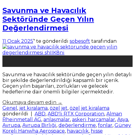
Savunma ve Havacılık
Sektöründe Geçen Yılın
Değerlendirmesi
11 Ocak 2025
’' te gönderildi
sobesoft
tarafından
11
Oca
Savunma ve havacılık sektöründe geçen yılın detaylı
bir şekilde değerlendirildiği kapsamlı bir içerik.
Geçen yılın başarıları, zorlukları ve gelecek
hedeflerine dair önemli bilgiler içermektedir.
Okumaya devam edin
→
Genel
,
jet kiralama
,
özel jet
,
özel jet kiralama
gönderildi
|
ABD
,
ABD'li RTX Corporation
,
Alman
Rheinmetall AG
,
anlaşmalar
,
askeri harcamalar
,
Asya
,
Avrupa
,
Avrupa Birliği
,
değerlendirme
,
fonlar
,
Güney
Koreli Hanwha Aerospace
,
havacılık
,
hisse