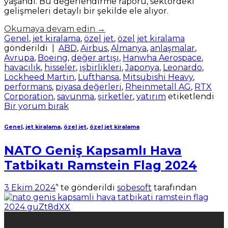
yaşandı. Bu değerlendirme raporu, sektördeki
gelişmeleri detaylı bir şekilde ele alıyor.
Okumaya devam edin
→
Genel
,
jet kiralama
,
özel jet
,
özel jet kiralama
gönderildi
|
ABD
,
Airbus
,
Almanya
,
anlaşmalar
,
Avrupa
,
Boeing
,
değer artışı
,
Hanwha Aerospace
,
havacılık
,
hisseler
,
işbirlikleri
,
Japonya
,
Leonardo
,
Lockheed Martin
,
Lufthansa
,
Mitsubishi Heavy
,
performans
,
piyasa değerleri
,
Rheinmetall AG
,
RTX
Corporation
,
savunma
,
şirketler
,
yatırım
etiketlendi
Bir yorum bırak
Genel
,
jet kiralama
,
özel jet
,
özel jet kiralama
NATO Geniş Kapsamlı Hava
Tatbikatı Ramstein Flag 2024
3 Ekim 2024
’' te gönderildi
sobesoft
tarafından
03
Eki