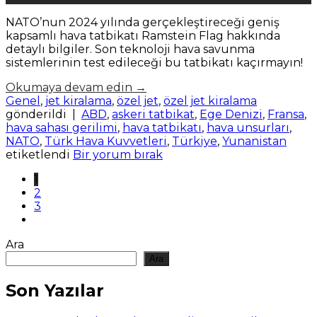
NATO’nun 2024 yılında gerçekleştireceği geniş
kapsamlı hava tatbikatı Ramstein Flag hakkında
detaylı bilgiler. Son teknoloji hava savunma
sistemlerinin test edileceği bu tatbikatı kaçırmayın!
Okumaya devam edin
→
Genel
,
jet kiralama
,
özel jet
,
özel jet kiralama
gönderildi
|
ABD
,
askeri tatbikat
,
Ege Denizi
,
Fransa
,
hava sahası gerilimi
,
hava tatbikatı
,
hava unsurları
,
NATO
,
Türk Hava Kuvvetleri
,
Türkiye
,
Yunanistan
etiketlendi
Bir yorum bırak
1
2
3
Ara
Ara
Son Yazılar