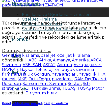
Hizmetlerimiz
05
Karşılama ve Uğurlama Hizmetleri
Şub
Özel Jet Kiralama
Türk savunma ve havacılık sektöründe ihracat ve
Helikopter Kiralama
pazarlama stratejileri konusunda bilgi edinmek için
Ambulans Uçağı Kiralama Hizmeti
doğru yerdesiniz. Türkiye’nin bu alandaki güçlü
adımlarını keşfedin ve sektördeki gelişmeleri takip
Filomuz
edin.
Okumaya devam edin
→
Genel
,
jet kiralama
,
özel jet
,
özel jet kiralama
Blog
gönderildi
|
ABD
,
Afrika
,
Almanya
,
Amerika
,
ARCA
Savunma
,
ASELSAN
,
ASFAT
,
Avrupa
,
Avrupa pazarı
,
BAYKAR
,
Baykar Teknoloji
,
en büyük savunma
İletişim
firmaları
,
Haluk Görgün
,
hava araçları
,
havacılık
,
İHA
,
ihracat
,
MKE
,
Orta Doğu
,
pazarlama
,
RAM Dış Ticaret
,
Roketsan
,
Samsun Yurt Savunm
,
Sektör
,
Ssb
,
stratejiler
,
TEI
,
Türk savunma
,
TUSAŞ
,
TUSAŞ Motor
English
etiketlendi
Bir yorum bırak
Teklif Formu
Genel
,
jet kiralama
,
özel jet
,
özel jet kiralama