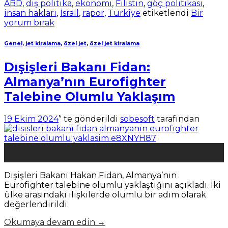
ABD
,
dış politika
,
ekonomi
,
Filistin
,
göç politikası
,
insan hakları
,
İsrail
,
rapor
,
Türkiye
etiketlendi
Bir
yorum bırak
Genel
,
jet kiralama
,
özel jet
,
özel jet kiralama
Dışişleri Bakanı Fidan:
Almanya’nın Eurofighter
Talebine Olumlu Yaklaşım
19 Ekim 2024
’' te gönderildi
sobesoft
tarafından
19
Eki
Dışişleri Bakanı Hakan Fidan, Almanya’nın
Eurofighter talebine olumlu yaklaştığını açıkladı. İki
ülke arasındaki ilişkilerde olumlu bir adım olarak
değerlendirildi.
Okumaya devam edin
→