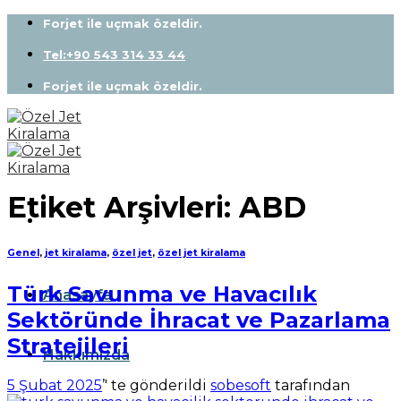
Skip
Forjet ile uçmak özeldir.
to
content
Tel:+90 543 314 33 44
Forjet ile uçmak özeldir.
Etiket Arşivleri:
ABD
Genel
,
jet kiralama
,
özel jet
,
özel jet kiralama
Türk Savunma ve Havacılık
Anasayfa
Sektöründe İhracat ve Pazarlama
Stratejileri
Hakkımızda
5 Şubat 2025
’' te gönderildi
sobesoft
tarafından