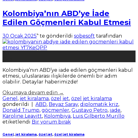
Kolombiya’nın ABD’ye İade
Edilen Göçmenleri Kabul Etmesi
30 Ocak 2025
’' te gönderildi
sobesoft
tarafından
30
Oca
Kolombiya’nın ABD’ye iade edilen göçmenleri kabul
etmesi, uluslararası ilişkilerde önemli bir adım
olabilir. Detaylar haberimizde!
Okumaya devam edin
→
Genel
,
jet kiralama
,
özel jet
,
özel jet kiralama
gönderildi
|
ABD
,
Beyaz Saray
,
diplomatik kriz
,
Donald Trump
,
göçmenler
,
Gustavo Petro
,
iade
,
Karoline Leavitt
,
Kolombiya
,
Luis Gilberto Murillo
etiketlendi
Bir yorum bırak
Genel
,
jet kiralama
,
özel jet
,
özel jet kiralama