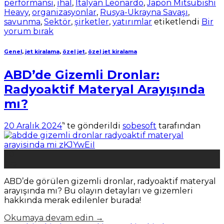
performansı
,
ihal
,
İtalyan Leonardo
,
Japon Mitsubishi
Heavy
,
organizasyonlar
,
Rusya-Ukrayna Savaşı
,
savunma
,
Sektör
,
şirketler
,
yatırımlar
etiketlendi
Bir
yorum bırak
Genel
,
jet kiralama
,
özel jet
,
özel jet kiralama
ABD’de Gizemli Dronlar:
Radyoaktif Materyal Arayışında
mı?
20 Aralık 2024
’' te gönderildi
sobesoft
tarafından
20
Ara
ABD’de görülen gizemli dronlar, radyoaktif materyal
arayışında mı? Bu olayın detayları ve gizemleri
hakkında merak edilenler burada!
Okumaya devam edin
→