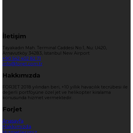
İletişim
Tayakadın Mah. Terminal Caddesi No:1, Nu: U420,
Arnavutköy 34283, İstanbul New Airport
+90 542 402 82 71
info@forjet.com.tr
Hakkımızda
FORJET 2018 yılından beri, +10 yıllık havacılık tecrübesi ile
değerli portföyüne özel jet ve helikopter kiralama
konusunda hizmet vermektedir.
Forjet
Anasayfa
Hakkımızda
Hizmetlerimiz