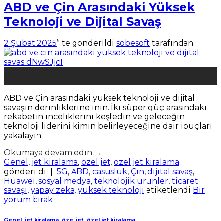
ABD ve Çin Arasındaki Yüksek
Teknoloji ve Dijital Savaş
2 Şubat 2025
’' te gönderildi
sobesoft
tarafından
02
Şub
ABD ve Çin arasındaki yüksek teknoloji ve dijital
savaşın derinliklerine inin. İki süper güç arasındaki
rekabetin inceliklerini keşfedin ve geleceğin
teknoloji liderini kimin belirleyeceğine dair ipuçları
yakalayın.
Okumaya devam edin
→
Genel
,
jet kiralama
,
özel jet
,
özel jet kiralama
gönderildi
|
5G
,
ABD
,
casusluk
,
Çin
,
dijital savaş
,
Huawei
,
sosyal medya
,
teknolojik ürünler
,
ticaret
savaşı
,
yapay zeka
,
yüksek teknoloji
etiketlendi
Bir
yorum bırak
Genel
,
jet kiralama
,
özel jet
,
özel jet kiralama