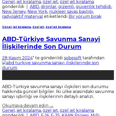
Genel
,
jet kiralama
,
özel jet
,
özel jet kiralama
gönderildi
|
ABD
,
dronlar
,
gizemli
,
güvenlik tehdidi
,
New Jersey
,
New York
,
nükleer savaş başlığı
,
radyoaktif materyal
etiketlendi
Bir yorum bırak
Genel
,
jet kiralama
,
özel jet
,
özel jet kiralama
ABD-Türkiye Savunma Sanayi
İlişkilerinde Son Durum
28 Kasım 2024
’' te gönderildi
sobesoft
tarafından
28
Kas
ABD-Türkiye savunma sanayi ilişkileri son durumu
hakkında güncel bilgiler. İki ülke arasındaki savunma
sanayi işbirliği ve ilişkilerinin detaylı analizi.
Okumaya devam edin
→
Genel
,
jet kiralama
,
özel jet
,
özel jet kiralama
gönderildi
|
ABD
,
F-16
,
F-35
,
KAAN Projesi
,
Milli