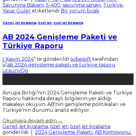
Savunma Bakanı
,
S-400
,
savunma sanayi
,
Türkiye
,
Yaşar Güler
etiketlendi
Bir yorum bırak
Genel
,
jet kiralama
,
özel jet
,
özel jet kiralama
AB 2024 Genişleme Paketi ve
Türkiye Raporu
1 Kasım 2024
’' te gönderildi
sobesoft
tarafından
01
Kas
Avrupa Birliği’nin 2024 Genişleme Paketi ve Türkiye
Raporu hakkında detaylı bilgilerin yer aldığı
makaleyi okuyun. AB’nin genişleme politikaları ve
Türkiye’nin durumu analiz ediliyor.
Okumaya devam edin
→
Genel
,
jet kiralama
,
özel jet
,
özel jet kiralama
gönderildi
|
2024 Genişleme Paketi
,
AB Komisyonu
,