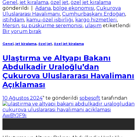
Genel
,
jet kiralama
,
özel jet
,
özel jet kiralama
gönderildi
|
Adana
,
bölge ekonomisi
,
Çukurova
Uluslararası Havalimanı
,
Cumhurbaşkanı Erdoğan
,
istihdam
,
kamu-özel işbirliği
,
kargo hizmetleri
,
Mersin
,
su püskürme seremonisi
,
ulaşım
etiketlendi
Bir yorum bırak
Genel
,
jet kiralama
,
özel jet
,
özel jet kiralama
Ulaştırma ve Altyapı Bakanı
Abdulkadir Uraloğlu’dan
Çukurova Uluslararası Havalimanı
Açıklaması
10 Ağustos 2024
’' te gönderildi
sobesoft
tarafından
10
Ağu