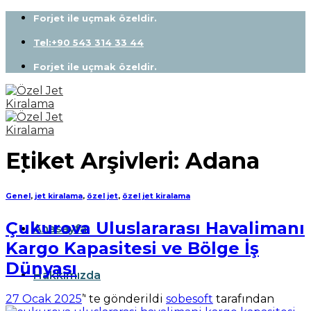
Skip
Forjet ile uçmak özeldir.
to
content
Tel:+90 543 314 33 44
Forjet ile uçmak özeldir.
Etiket Arşivleri:
Adana
Genel
,
jet kiralama
,
özel jet
,
özel jet kiralama
Çukurova Uluslararası Havalimanı
Anasayfa
Kargo Kapasitesi ve Bölge İş
Dünyası
Hakkımızda
27 Ocak 2025
’' te gönderildi
sobesoft
tarafından