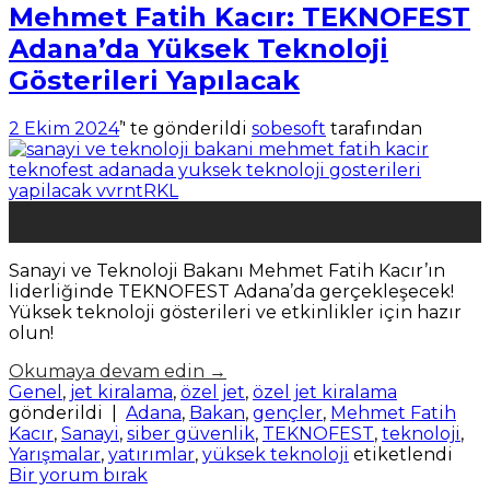
Mehmet Fatih Kacır: TEKNOFEST
Adana’da Yüksek Teknoloji
Gösterileri Yapılacak
2 Ekim 2024
’' te gönderildi
sobesoft
tarafından
02
Eki
Sanayi ve Teknoloji Bakanı Mehmet Fatih Kacır’ın
liderliğinde TEKNOFEST Adana’da gerçekleşecek!
Yüksek teknoloji gösterileri ve etkinlikler için hazır
olun!
Okumaya devam edin
→
Genel
,
jet kiralama
,
özel jet
,
özel jet kiralama
gönderildi
|
Adana
,
Bakan
,
gençler
,
Mehmet Fatih
Kacır
,
Sanayi
,
siber güvenlik
,
TEKNOFEST
,
teknoloji
,
Yarışmalar
,
yatırımlar
,
yüksek teknoloji
etiketlendi
Bir yorum bırak