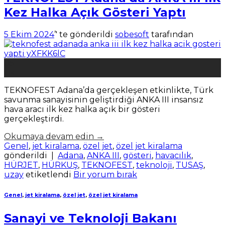
Kez Halka Açık Gösteri Yaptı
5 Ekim 2024
’' te gönderildi
sobesoft
tarafından
05
Eki
TEKNOFEST Adana’da gerçekleşen etkinlikte, Türk
savunma sanayisinin geliştirdiği ANKA III insansız
hava aracı ilk kez halka açık bir gösteri
gerçekleştirdi.
Okumaya devam edin
→
Genel
,
jet kiralama
,
özel jet
,
özel jet kiralama
gönderildi
|
Adana
,
ANKA III
,
gösteri
,
havacılık
,
HÜRJET
,
HÜRKUŞ
,
TEKNOFEST
,
teknoloji
,
TUSAŞ
,
uzay
etiketlendi
Bir yorum bırak
Genel
,
jet kiralama
,
özel jet
,
özel jet kiralama
Sanayi ve Teknoloji Bakanı