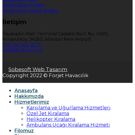
Helikopter Kirala
Ambulans Uçağı Kirala
İletişim
Tayakadın Mah. Terminal Caddesi No:1, Nu: U420,
Arnavutköy 34283, İstanbul New Airport
+90 542 402 82 71
info@forjet.com.tr
Sobesoft Web Tasarım
Copyright 2022 © Forjet Havacılık
Anasayfa
Hakkımızda
Hizmetlerimiz
Karşılama ve Uğurlama Hizmetleri
Özel Jet Kiralama
Helikopter Kiralama
Ambulans Uçağı Kiralama Hizmeti
Filomuz