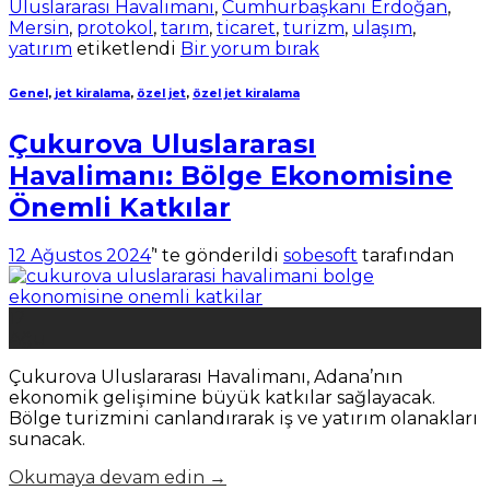
Uluslararası Havalimanı
,
Cumhurbaşkanı Erdoğan
,
Mersin
,
protokol
,
tarım
,
ticaret
,
turizm
,
ulaşım
,
yatırım
etiketlendi
Bir yorum bırak
Genel
,
jet kiralama
,
özel jet
,
özel jet kiralama
Çukurova Uluslararası
Havalimanı: Bölge Ekonomisine
Önemli Katkılar
12 Ağustos 2024
’' te gönderildi
sobesoft
tarafından
12
Ağu
Çukurova Uluslararası Havalimanı, Adana’nın
ekonomik gelişimine büyük katkılar sağlayacak.
Bölge turizmini canlandırarak iş ve yatırım olanakları
sunacak.
Okumaya devam edin
→