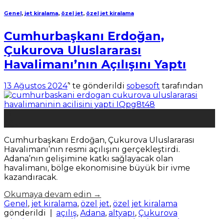
Genel
,
jet kiralama
,
özel jet
,
özel jet kiralama
Cumhurbaşkanı Erdoğan,
Çukurova Uluslararası
Havalimanı’nın Açılışını Yaptı
13 Ağustos 2024
’' te gönderildi
sobesoft
tarafından
13
Ağu
Cumhurbaşkanı Erdoğan, Çukurova Uluslararası
Havalimanı’nın resmi açılışını gerçekleştirdi.
Adana’nın gelişimine katkı sağlayacak olan
havalimanı, bölge ekonomisine büyük bir ivme
kazandıracak.
Okumaya devam edin
→
Genel
,
jet kiralama
,
özel jet
,
özel jet kiralama
gönderildi
|
açılış
,
Adana
,
altyapı
,
Çukurova