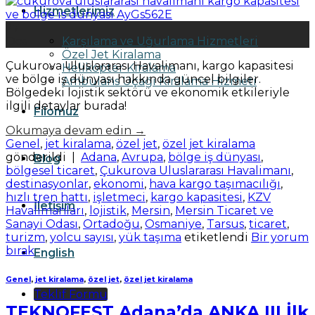
Hizmetlerimiz
27
Karşılama ve Uğurlama Hizmetleri
Oca
Özel Jet Kiralama
Çukurova Uluslararası Havalimanı, kargo kapasitesi
Helikopter Kiralama
ve bölge iş dünyası hakkında güncel bilgiler.
Ambulans Uçağı Kiralama Hizmeti
Bölgedeki lojistik sektörü ve ekonomik etkileriyle
ilgili detaylar burada!
Filomuz
Okumaya devam edin
→
Genel
,
jet kiralama
,
özel jet
,
özel jet kiralama
gönderildi
|
Adana
,
Avrupa
,
bölge iş dünyası
,
Blog
bölgesel ticaret
,
Çukurova Uluslararası Havalimanı
,
destinasyonlar
,
ekonomi
,
hava kargo taşımacılığı
,
hızlı tren hattı
,
işletmeci
,
kargo kapasitesi
,
KZV
İletişim
Havalimanları
,
lojistik
,
Mersin
,
Mersin Ticaret ve
Sanayi Odası
,
Ortadoğu
,
Osmaniye
,
Tarsus
,
ticaret
,
turizm
,
yolcu sayısı
,
yük taşıma
etiketlendi
Bir yorum
bırak
English
Genel
,
jet kiralama
,
özel jet
,
özel jet kiralama
Teklif Formu
TEKNOFEST Adana’da ANKA III İlk