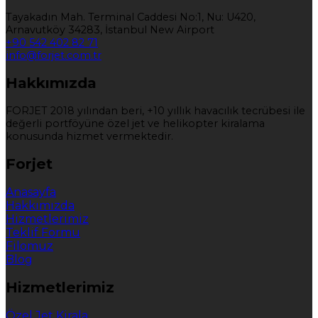
Tayakadın Mah. Terminal Caddesi No:1, Nu: U420,
Arnavutköy 34283, İstanbul New Airport
+90 542 402 82 71
info@forjet.com.tr
Hakkımızda
FORJET 2018 yılından beri, +10 yıllık havacılık tecrübesi ile
değerli portföyüne özel jet ve helikopter kiralama
konusunda hizmet vermektedir.
Forjet
Anasayfa
Hakkımızda
Hizmetlerimiz
Teklif Formu
Filomuz
Blog
Hizmetlerimiz
Özel Jet Kirala