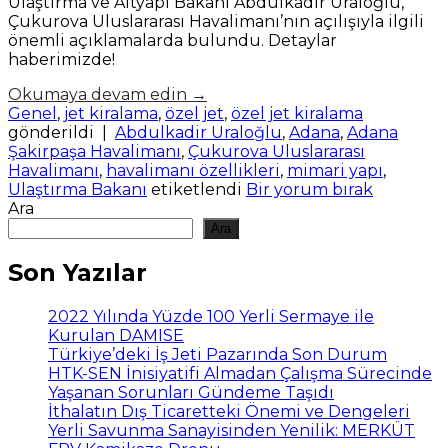
Ulaştırma ve Altyapı Bakanı Abdulkadir Uraloğlu,
Çukurova Uluslararası Havalimanı’nın açılışıyla ilgili
önemli açıklamalarda bulundu. Detaylar
haberimizde!
Okumaya devam edin
→
Genel
,
jet kiralama
,
özel jet
,
özel jet kiralama
gönderildi
|
Abdulkadir Uraloğlu
,
Adana
,
Adana
Şakirpaşa Havalimanı
,
Çukurova Uluslararası
Havalimanı
,
havalimanı özellikleri
,
mimari yapı
,
Ulaştırma Bakanı
etiketlendi
Bir yorum bırak
Ara
Ara
Son Yazılar
2022 Yılında Yüzde 100 Yerli Sermaye ile
Kurulan DAMISE
Türkiye’deki İş Jeti Pazarında Son Durum
HTK-SEN İnisiyatifi Almadan Çalışma Sürecinde
Yaşanan Sorunları Gündeme Taşıdı
İthalatın Dış Ticaretteki Önemi ve Dengeleri
Yerli Savunma Sanayisinden Yenilik: MERKÜT