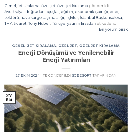
Genel
,
jet kiralama
,
özel jet
,
özel jet kiralama
gönderildi
|
Avustralya
,
doğrudan uçuşlar
,
eğitim
,
ekonomik işbirliği
,
enerji
sektörü
,
hava kargo taşımacılığı
,
ilişkiler
,
İstanbul Başkonsolosu
,
THY
,
ticaret
,
Tony Huber
,
Türkiye
,
yatırım fırsatları
etiketlendi
Bir yorum bırak
GENEL
,
JET KIRALAMA
,
ÖZEL JET
,
ÖZEL JET KIRALAMA
Enerji Dönüşümü ve Yenilenebilir
Enerji Yatırımları
27 EKIM 2024
’' TE GÖNDERILDI
SOBESOFT
TARAFINDAN
27
Eki