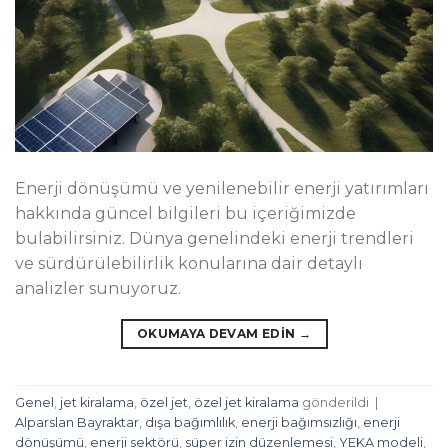
Enerji dönüşümü ve yenilenebilir enerji yatırımları
hakkında güncel bilgileri bu içeriğimizde
bulabilirsiniz. Dünya genelindeki enerji trendleri
ve sürdürülebilirlik konularına dair detaylı
analizler sunuyoruz.
OKUMAYA DEVAM EDIN
→
Genel
,
jet kiralama
,
özel jet
,
özel jet kiralama
gönderildi
|
Alparslan Bayraktar
,
dışa bağımlılık
,
enerji bağımsızlığı
,
enerji
dönüşümü
,
enerji sektörü
,
süper izin düzenlemesi
,
YEKA modeli
,