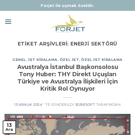
Skip
Forjet ile uçmak özeldir.
to
content
ETIKET ARŞIVLERI:
ENERJI SEKTÖRÜ
GENEL
,
JET KIRALAMA
,
ÖZEL JET
,
ÖZEL JET KIRALAMA
Avustralya İstanbul Başkonsolosu
Tony Huber: THY Direkt Uçuşları
Türkiye ve Avustralya İlişkileri İçin
Kritik Rol Oynuyor
13 ARALIK 2024
’' TE GÖNDERILDI
SOBESOFT
TARAFINDAN
13
Ara